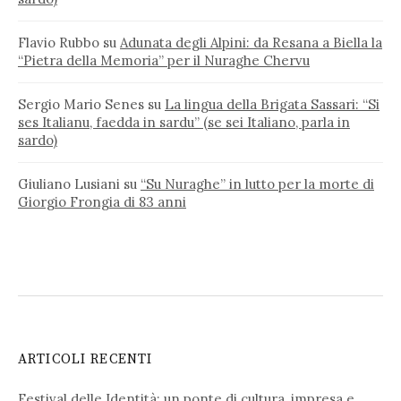
Flavio Rubbo
su
Adunata degli Alpini: da Resana a Biella la
“Pietra della Memoria” per il Nuraghe Chervu
Sergio Mario Senes
su
La lingua della Brigata Sassari: “Si
ses Italianu, faedda in sardu” (se sei Italiano, parla in
sardo)
Giuliano Lusiani
su
“Su Nuraghe” in lutto per la morte di
Giorgio Frongia di 83 anni
ARTICOLI RECENTI
Festival delle Identità: un ponte di cultura, impresa e