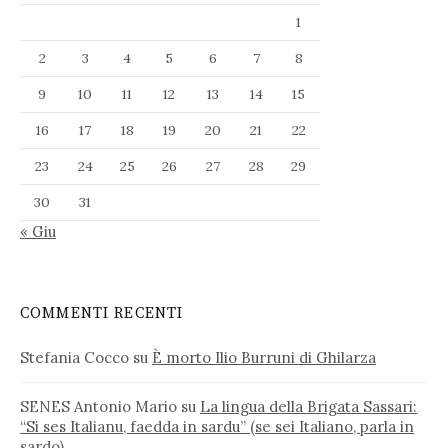
1
2
3
4
5
6
7
8
9
10
11
12
13
14
15
16
17
18
19
20
21
22
23
24
25
26
27
28
29
30
31
« Giu
COMMENTI RECENTI
Stefania Cocco
su
È morto Ilio Burruni di Ghilarza
SENES Antonio Mario
su
La lingua della Brigata Sassari:
“Si ses Italianu, faedda in sardu” (se sei Italiano, parla in
sardo)