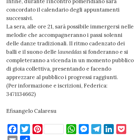
Infine, durante l’incontro pomeridiano sarà
concordato il calendario degli appuntamenti
successivi.
La sera, alle ore 21, sarà possibile immergersi nelle
melodie che accompagneranno i passi solenni
delle danze tradizionali. Il ritmo cadenzato dei
balli e il suono delle
launeddas
si fonderanno e si
completeranno a vicenda in un momento pubblico
di gioia collettiva, presentando e facendo
apprezzare al pubblico i progressi raggiunti.
(Per informazione e iscrizioni, Federica:
3471134662)
Efisangelo Calaresu
F
T
Pi
W
M
T
Li
P
a
w
nt
h
es
el
n
o