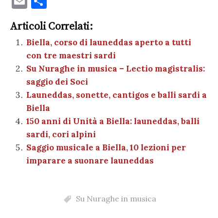
E
C
c
it
er
at
se
e
k
c
m
o
e
te
es
s
n
gr
e
k
Articoli Correlati:
ai
n
b
r
t
A
g
a
dI
et
Biella, corso di launeddas aperto a tutti
l
di
con tre maestri sardi
o
p
er
m
n
vi
Su Nuraghe in musica – Lectio magistralis:
o
p
di
saggio dei Soci
k
Launeddas, sonette, cantigos e balli sardi a
Biella
150 anni di Unità a Biella: launeddas, balli
sardi, cori alpini
Saggio musicale a Biella, 10 lezioni per
imparare a suonare launeddas
Su Nuraghe in musica