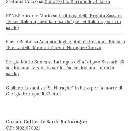
Stefania Cocco
su
È morto Ilio Burruni di Ghilarza
SENES Antonio Mario
su
La lingua della Brigata Sassari:
“Si ses Italianu, faedda in sardu” (se sei Italiano, parla in
sardo)
Flavio Rubbo
su
Adunata degli Alpini: da Resana a Biella la
“Pietra della Memoria” per il Nuraghe Chervu
Sergio Mario Senes
su
La lingua della Brigata Sassari: “Si
ses Italianu, faedda in sardu” (se sei Italiano, parla in
sardo)
Giuliano Lusiani
su
“Su Nuraghe” in lutto per la morte di
Giorgio Frongia di 83 anni
Circolo Culturale Sardo Su Nuraghe
C.F.: 81021670021