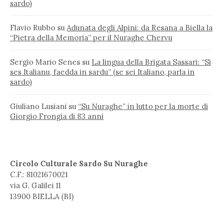
sardo)
Flavio Rubbo
su
Adunata degli Alpini: da Resana a Biella la
“Pietra della Memoria” per il Nuraghe Chervu
Sergio Mario Senes
su
La lingua della Brigata Sassari: “Si
ses Italianu, faedda in sardu” (se sei Italiano, parla in
sardo)
Giuliano Lusiani
su
“Su Nuraghe” in lutto per la morte di
Giorgio Frongia di 83 anni
Circolo Culturale Sardo Su Nuraghe
C.F.: 81021670021
via G. Galilei 11
13900 BIELLA (BI)