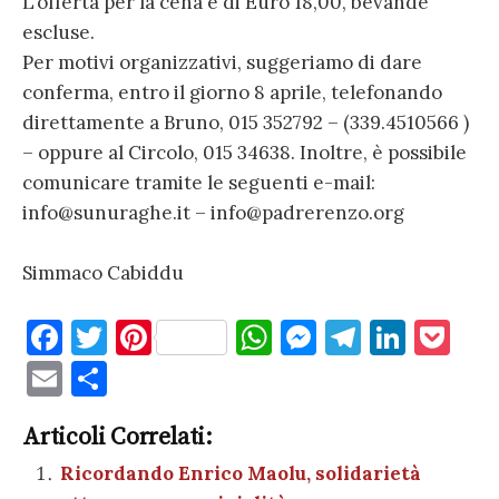
L’offerta per la cena è di Euro 18,00, bevande
escluse.
Per motivi organizzativi, suggeriamo di dare
conferma, entro il giorno 8 aprile, telefonando
direttamente a Bruno, 015 352792 – (339.4510566 )
– oppure al Circolo, 015 34638. Inoltre, è possibile
comunicare tramite le seguenti e-mail:
info@sunuraghe.it – info@padrerenzo.org
Simmaco Cabiddu
F
T
Pi
W
M
T
Li
P
a
w
nt
h
es
el
n
o
E
C
c
it
er
at
se
e
k
c
m
o
e
te
es
s
n
gr
e
k
Articoli Correlati:
ai
n
b
r
t
A
g
a
dI
et
Ricordando Enrico Maolu, solidarietà
l
di