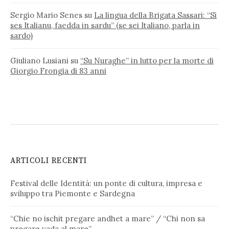
Sergio Mario Senes
su
La lingua della Brigata Sassari: “Si
ses Italianu, faedda in sardu” (se sei Italiano, parla in
sardo)
Giuliano Lusiani
su
“Su Nuraghe” in lutto per la morte di
Giorgio Frongia di 83 anni
ARTICOLI RECENTI
Festival delle Identità: un ponte di cultura, impresa e
sviluppo tra Piemonte e Sardegna
“Chie no ischit pregare andhet a mare” / “Chi non sa
pregare vada al mare”