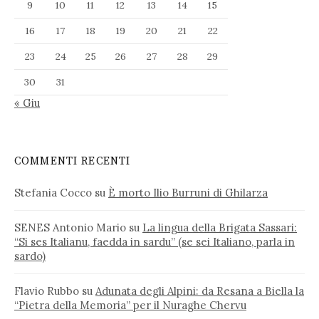
9
10
11
12
13
14
15
16
17
18
19
20
21
22
23
24
25
26
27
28
29
30
31
« Giu
COMMENTI RECENTI
Stefania Cocco
su
È morto Ilio Burruni di Ghilarza
SENES Antonio Mario
su
La lingua della Brigata Sassari:
“Si ses Italianu, faedda in sardu” (se sei Italiano, parla in
sardo)
Flavio Rubbo
su
Adunata degli Alpini: da Resana a Biella la
“Pietra della Memoria” per il Nuraghe Chervu