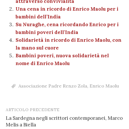
attraverso convivialità
o
p
er
m
n
vi
Una cena in ricordo di Enrico Maolu per i
o
p
di
bambini dell’India
k
Su Nuraghe, cena ricordando Enrico per i
bambini poveri dell’India
Solidarietà in ricordo di Enrico Maolu, con
la mano sul cuore
Bambini poveri, nuova solidarietà nel
nome di Enrico Maolu
Associazione Padre Renzo Zola
,
Enrico Maolu
ARTICOLO PRECEDENTE
Post
La Sardegna negli scrittori contemporanei, Marco
navigation
Melis a Biella