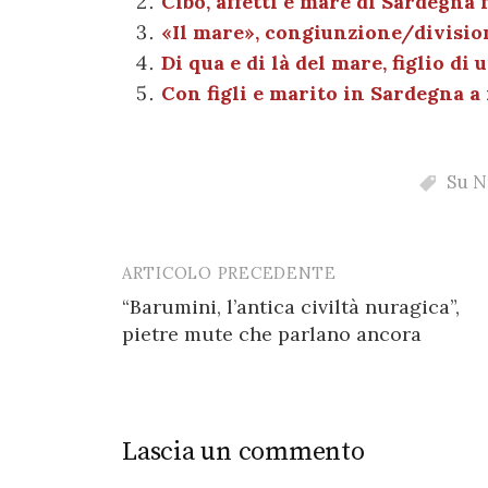
Cibo, affetti e mare di Sardegna 
b
r
t
A
g
a
«Il mare», congiunzione/divisio
o
p
er
m
Di qua e di là del mare, figlio di
o
p
Con figli e marito in Sardegna a 
k
Su N
ARTICOLO PRECEDENTE
Post
“Barumini, l’antica civiltà nuragica”,
navigation
pietre mute che parlano ancora
Lascia un commento