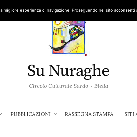
una migliore esperienza di navigazione. Proseguendo nel sito acconsenti al
Su Nuraghe
Circolo Culturale Sardo ~ Biella
PUBBLICAZIONI
RASSEGNA STAMPA
SITI