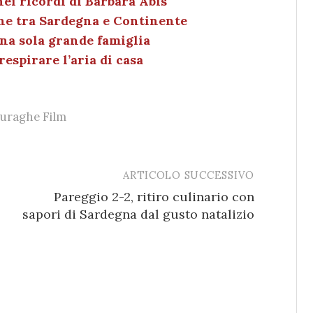
nei ricordi di Barbara Abis
dI
et
vi
ne tra Sardegna e Continente
n
di
 una sola grande famiglia
respirare l’aria di casa
uraghe Film
ARTICOLO SUCCESSIVO
Pareggio 2-2, ritiro culinario con
sapori di Sardegna dal gusto natalizio