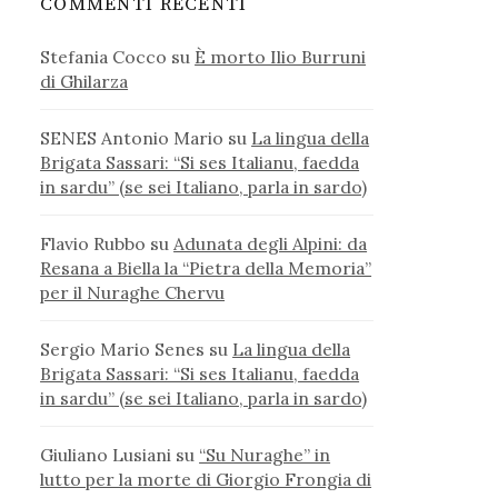
COMMENTI RECENTI
Stefania Cocco
su
È morto Ilio Burruni
di Ghilarza
SENES Antonio Mario
su
La lingua della
Brigata Sassari: “Si ses Italianu, faedda
in sardu” (se sei Italiano, parla in sardo)
Flavio Rubbo
su
Adunata degli Alpini: da
Resana a Biella la “Pietra della Memoria”
per il Nuraghe Chervu
Sergio Mario Senes
su
La lingua della
Brigata Sassari: “Si ses Italianu, faedda
in sardu” (se sei Italiano, parla in sardo)
Giuliano Lusiani
su
“Su Nuraghe” in
lutto per la morte di Giorgio Frongia di