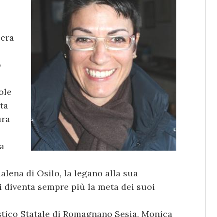
pera
o
ole
ta
ura
 a
alena di Osilo, la legano alla sua
i diventa sempre più la meta dei suoi
istico Statale di Romagnano Sesia, Monica