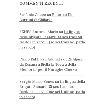
COMMENTI RECENTI
Stefania Cocco
su
È morto Ilio
Burruni di Ghilarza
SENES Antonio Mario
su
La lingua
della Brigata Sassari: “Si ses Italianu,
faedda in sardu” (se sei Italiano, parla
in sardo)
Flavio Rubbo
su
Adunata degli Alpini:
da Resana a Biella la “Pietra della
Memoria” per il Nuraghe Chervu
Sergio Mario Senes
su
La lingua della
Brigata Sassari: “Si ses Italianu,
faedda in sardu” (se sei Italiano, parla
in sardo)