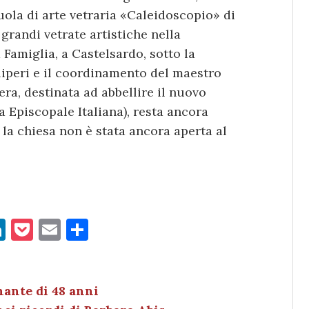
uola di arte vetraria «Caleidoscopio» di
 grandi vetrate artistiche nella
 Famiglia, a Castelsardo, sotto la
eliperi e il coordinamento del maestro
pera, destinata ad abbellire il nuovo
a Episcopale Italiana), resta ancora
, la chiesa non è stata ancora aperta al
Li
P
E
C
n
o
m
o
k
c
ai
n
e
k
l
di
ante di 48 anni