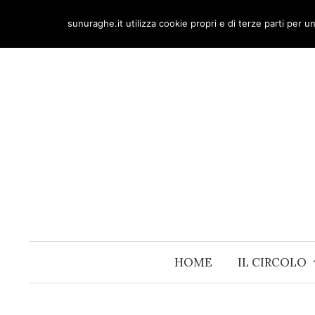
Skip
sunuraghe.it utilizza cookie propri e di terze parti per 
to
content
HOME
IL CIRCOLO