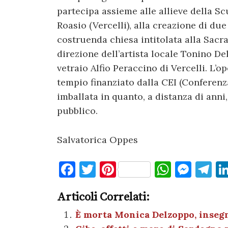
partecipa assieme alle allieve della Sc
Roasio (Vercelli), alla creazione di due
costruenda chiesa intitolata alla Sacra
direzione dell’artista locale Tonino D
vetraio Alfio Peraccino di Vercelli. L’o
tempio finanziato dalla CEI (Conferenz
imballata in quanto, a distanza di anni
pubblico.
Salvatorica Oppes
F
T
Pi
W
M
T
a
w
nt
h
es
el
Articoli Correlati:
c
it
er
at
se
e
e
te
es
s
n
gr
È morta Monica Delzoppo, insegn