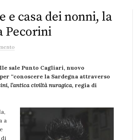
e e casa dei nonni, la
 Pecorini
mento
elle sale Punto Cagliari, nuovo
er “conoscere la Sardegna attraverso
ni, l’antica civiltà nuragica
, regia di
a,
a a
 e
 di