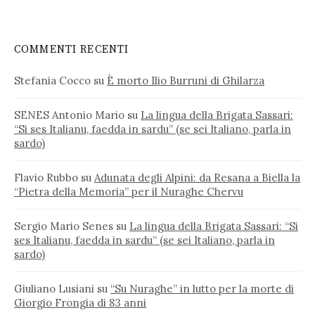
COMMENTI RECENTI
Stefania Cocco
su
È morto Ilio Burruni di Ghilarza
SENES Antonio Mario
su
La lingua della Brigata Sassari:
“Si ses Italianu, faedda in sardu” (se sei Italiano, parla in
sardo)
Flavio Rubbo
su
Adunata degli Alpini: da Resana a Biella la
“Pietra della Memoria” per il Nuraghe Chervu
Sergio Mario Senes
su
La lingua della Brigata Sassari: “Si
ses Italianu, faedda in sardu” (se sei Italiano, parla in
sardo)
Giuliano Lusiani
su
“Su Nuraghe” in lutto per la morte di
Giorgio Frongia di 83 anni