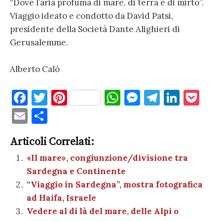
“Dove l’aria profuma di mare, di terra e di mirto”.
Viaggio ideato e condotto da David Patsi,
presidente della Società Dante Alighieri di
Gerusalemme.
Alberto Calò
F
T
Pi
W
M
T
Li
P
a
w
nt
h
es
el
n
o
E
C
c
it
er
at
se
e
k
c
m
o
e
te
es
s
n
gr
e
k
Articoli Correlati:
ai
n
b
r
t
A
g
a
dI
et
«Il mare», congiunzione/divisione tra
l
di
Sardegna e Continente
o
p
er
m
n
vi
“Viaggio in Sardegna”, mostra fotografica
o
p
di
ad Haifa, Israele
k
Vedere al di là del mare, delle Alpi o