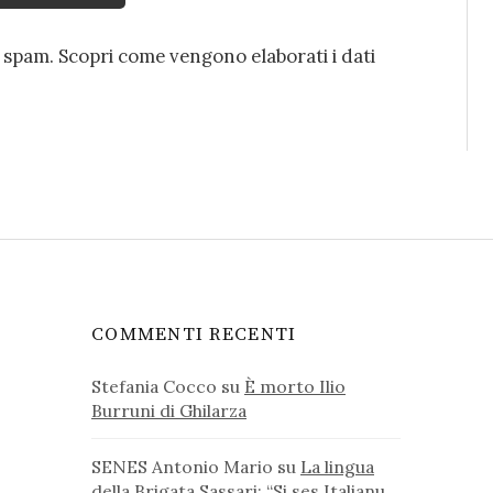
o spam.
Scopri come vengono elaborati i dati
COMMENTI RECENTI
Stefania Cocco
su
È morto Ilio
Burruni di Ghilarza
SENES Antonio Mario
su
La lingua
della Brigata Sassari: “Si ses Italianu,