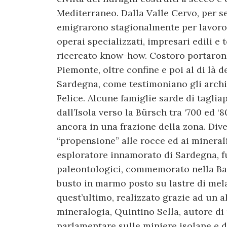
Mediterraneo. Dalla Valle Cervo, per se
emigrarono stagionalmente per lavoro, s
operai specializzati, impresari edili e 
ricercato know-how. Costoro portarono
Piemonte, oltre confine e poi al di là 
Sardegna, come testimoniano gli archiv
Felice. Alcune famiglie sarde di taglia
dall’Isola verso la Bürsch tra ‘700 ed 
ancora in una frazione della zona. Diver
“propensione” alle rocce ed ai mineral
esploratore innamorato di Sardegna, fu
paleontologici, commemorato nella Bas
busto in marmo posto su lastre di mel
quest’ultimo, realizzato grazie ad un a
mineralogia, Quintino Sella, autore di
parlamentare sulle miniere isolane e d