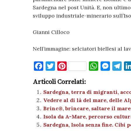
Sardegna nel post Unità. E, non ultimo,
sviluppo industriale-minerario sull’Iso
Gianni Cilloco
Nell’immagine: selciatori biellesi al l
F
T
Pi
W
M
T
a
w
nt
h
es
el
Articoli Correlati:
c
it
er
at
se
e
e
te
es
s
n
gr
Sardegna, terra di migranti, acco
Vedere al di là del mare, delle Al
b
r
t
A
g
a
Brinc@, brincare, saltare il mare
o
p
er
m
Isola da A-Mare, percorso cultura
o
p
Sardegna, Isola senza fine. Cibi p