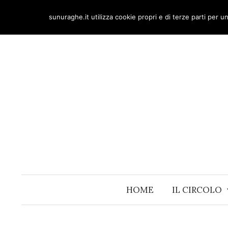
Skip
sunuraghe.it utilizza cookie propri e di terze parti per 
to
content
HOME
IL CIRCOLO