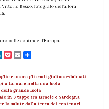
 Vittorio Besso, fotografo dell’allora
la.
avoro nelle contrade d’Europa.
Li
P
E
C
n
o
m
o
k
c
ai
n
e
k
l
di
glie e onora gli esuli giuliano-dalmati
pi o tornare nella mia Isola
dI
et
vi
 della grande Isola
n
di
le in 3 tappe tra Israele e Sardegna
er la salute dalla terra dei centenari