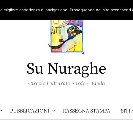
una migliore esperienza di navigazione. Proseguendo nel sito acconsenti al
Su Nuraghe
Circolo Culturale Sardo ~ Biella
PUBBLICAZIONI
RASSEGNA STAMPA
SITI