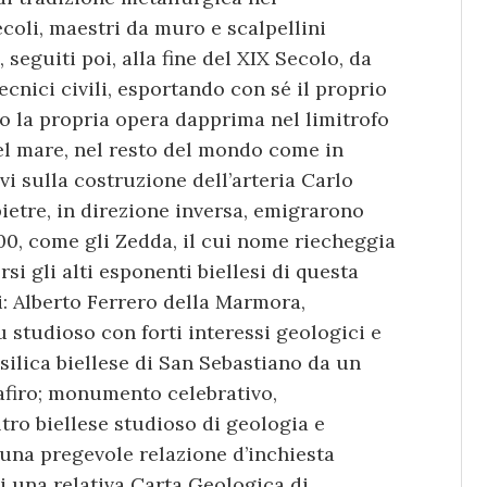
coli, maestri da muro e scalpellini
eguiti poi, alla fine del XIX Secolo, da
tecnici civili, esportando con sé il proprio
 la propria opera dapprima nel limitrofo
del mare, nel resto del mondo come in
i sulla costruzione dell’arteria Carlo
pietre, in direzione inversa, emigrarono
‘800, come gli Zedda, il cui nome riecheggia
si gli alti esponenti biellesi di questa
i: Alberto Ferrero della Marmora,
 studioso con forti interessi geologici e
ilica biellese di San Sebastiano da un
afiro; monumento celebrativo,
ltro biellese studioso di geologia e
 una pregevole relazione d’inchiesta
i una relativa Carta Geologica di