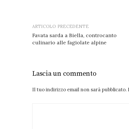
k
ARTICOLO PRECEDENTE
Post
Favata sarda a Biella, controcanto
navigation
culinario alle fagiolate alpine
Lascia un commento
Il tuo indirizzo email non sarà pubblicato.