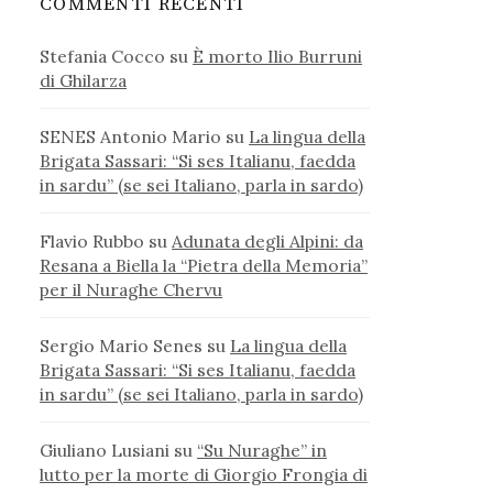
COMMENTI RECENTI
Stefania Cocco
su
È morto Ilio Burruni
di Ghilarza
SENES Antonio Mario
su
La lingua della
Brigata Sassari: “Si ses Italianu, faedda
in sardu” (se sei Italiano, parla in sardo)
Flavio Rubbo
su
Adunata degli Alpini: da
Resana a Biella la “Pietra della Memoria”
per il Nuraghe Chervu
Sergio Mario Senes
su
La lingua della
Brigata Sassari: “Si ses Italianu, faedda
in sardu” (se sei Italiano, parla in sardo)
Giuliano Lusiani
su
“Su Nuraghe” in
lutto per la morte di Giorgio Frongia di