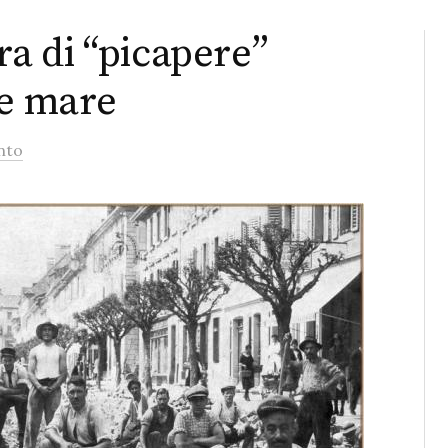
rra di “picapere”
 e mare
nto