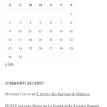
D
L
M
M
G
V
S
1
2
3
4
5
6
7
8
9
10
11
12
13
14
15
16
17
18
19
20
21
22
23
24
25
26
27
28
29
30
31
« Giu
COMMENTI RECENTI
Stefania Cocco
su
È morto Ilio Burruni di Ghilarza
SENES Antonio Mario
su
La lingua della Brigata Sassari: