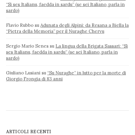
“Si ses Italianu, faedda in sardu” (se sei Italiano, parla in
sardo)
Flavio Rubbo
su
Adunata degli Alpini: da Resana a Biella la
“Pietra della Memoria” per il Nuraghe Chervu
Sergio Mario Senes
su
La lingua della Brigata Sassari: “Si
ses Italianu, faedda in sardu” (se sei Italiano, parla in
sardo)
Giuliano Lusiani
su
“Su Nuraghe” in lutto per la morte di
Giorgio Frongia di 83 anni
ARTICOLI RECENTI