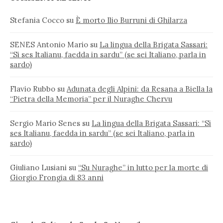
Stefania Cocco
su
È morto Ilio Burruni di Ghilarza
SENES Antonio Mario
su
La lingua della Brigata Sassari:
“Si ses Italianu, faedda in sardu” (se sei Italiano, parla in
sardo)
Flavio Rubbo
su
Adunata degli Alpini: da Resana a Biella la
“Pietra della Memoria” per il Nuraghe Chervu
Sergio Mario Senes
su
La lingua della Brigata Sassari: “Si
ses Italianu, faedda in sardu” (se sei Italiano, parla in
sardo)
Giuliano Lusiani
su
“Su Nuraghe” in lutto per la morte di
Giorgio Frongia di 83 anni