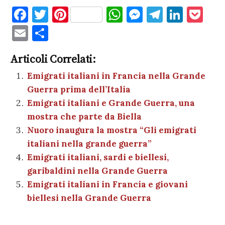
F
T
Pi
W
M
T
Li
P
a
w
nt
h
es
el
n
o
E
C
c
it
er
at
se
e
k
c
m
o
e
te
es
s
n
gr
e
k
Articoli Correlati:
ai
n
b
r
t
A
g
a
dI
et
Emigrati italiani in Francia nella Grande
l
di
Guerra prima dell’Italia
o
p
er
m
n
vi
Emigrati italiani e Grande Guerra, una
o
p
di
mostra che parte da Biella
k
Nuoro inaugura la mostra “Gli emigrati
italiani nella grande guerra”
Emigrati italiani, sardi e biellesi,
garibaldini nella Grande Guerra
Emigrati italiani in Francia e giovani
biellesi nella Grande Guerra