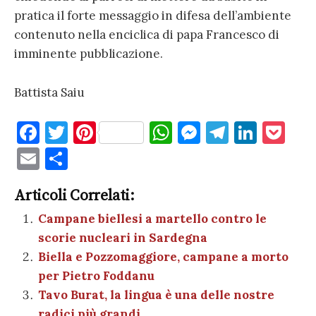
pratica il forte messaggio in difesa dell’ambiente
contenuto nella enciclica di papa Francesco di
imminente pubblicazione.
Battista Saiu
F
T
Pi
W
M
T
Li
P
a
w
nt
h
es
el
n
o
E
C
c
it
er
at
se
e
k
c
m
o
e
te
es
s
n
gr
e
k
Articoli Correlati:
ai
n
b
r
t
A
g
a
dI
et
Campane biellesi a martello contro le
l
di
scorie nucleari in Sardegna
o
p
er
m
n
vi
Biella e Pozzomaggiore, campane a morto
o
p
di
per Pietro Foddanu
k
Tavo Burat, la lingua è una delle nostre
radici più grandi