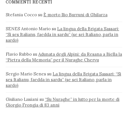
COMMENTI RECENTI
Stefania Cocco
su
È morto Ilio Burruni di Ghilarza
SENES Antonio Mario
su
La lingua della Brigata Sassari:
“Si ses Italianu, faedda in sardu” (se sei Italiano, parla in
sardo)
Flavio Rubbo
su
Adunata degli Alpini: da Resana a Biella la
“Pietra della Memoria” per il Nuraghe Chervu
Sergio Mario Senes
su
La lingua della Brigata Sassari: “Si
ses Italianu, faedda in sardu” (se sei Italiano, parla in
sardo)
Giuliano Lusiani
su
“Su Nuraghe” in lutto per la morte di
Giorgio Frongia di 83 anni