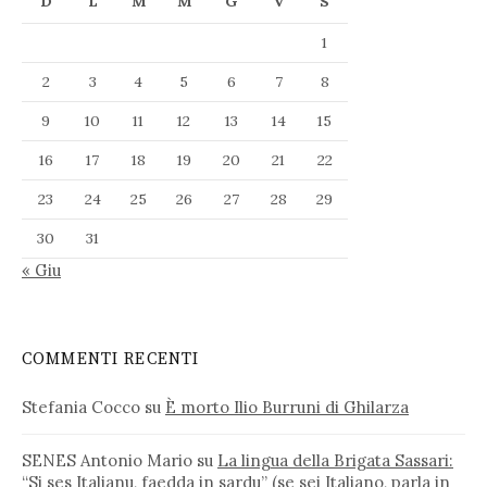
D
L
M
M
G
V
S
1
2
3
4
5
6
7
8
9
10
11
12
13
14
15
16
17
18
19
20
21
22
23
24
25
26
27
28
29
30
31
« Giu
COMMENTI RECENTI
Stefania Cocco
su
È morto Ilio Burruni di Ghilarza
SENES Antonio Mario
su
La lingua della Brigata Sassari:
“Si ses Italianu, faedda in sardu” (se sei Italiano, parla in