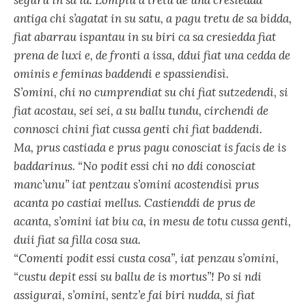
antiga chi s’agatat in su satu, a pagu tretu de sa bidda,
fiat abarrau ispantau in su biri ca sa cresiedda fiat
prena de luxi e, de fronti a issa, ddui fiat una cedda de
ominis e feminas baddendi e spassiendisì.
S’omini, chi no cumprendiat su chi fiat sutzedendi, si
fiat acostau, sei sei, a su ballu tundu, circhendi de
connosci chini fiat cussa genti chi fiat baddendi.
Ma, prus castiada e prus pagu conosciat is facis de is
baddarinus. “No podit essi chi no ddi conosciat
manc’unu” iat pentzau s’omini acostendisì prus
acanta po castiai mellus. Castienddi de prus de
acanta, s’omini iat biu ca, in mesu de totu cussa genti,
duii fiat sa filla cosa sua.
“Comenti podit essi custa cosa”, iat penzau s’omini,
“custu depit essi su ballu de is mortus”! Po si ndi
assigurai, s’omini, sentz’e fai biri nudda, si fiat