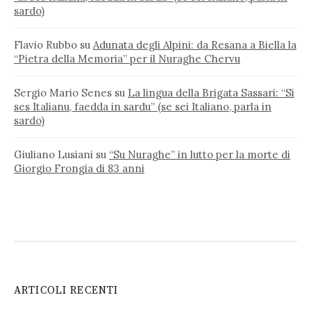
sardo)
Flavio Rubbo
su
Adunata degli Alpini: da Resana a Biella la
“Pietra della Memoria” per il Nuraghe Chervu
Sergio Mario Senes
su
La lingua della Brigata Sassari: “Si
ses Italianu, faedda in sardu” (se sei Italiano, parla in
sardo)
Giuliano Lusiani
su
“Su Nuraghe” in lutto per la morte di
Giorgio Frongia di 83 anni
ARTICOLI RECENTI