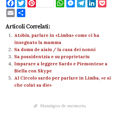
F
T
Pi
W
M
T
Li
P
a
w
nt
h
es
el
n
o
E
C
c
it
er
at
se
e
k
c
m
o
e
te
es
s
n
gr
e
k
Articoli Correlati:
ai
n
b
r
t
A
g
a
dI
et
Atobiu, parlare in «Limba» come ci ha
l
di
insegnato la mamma
o
p
er
m
n
vi
Sa domu de aiaiu / la casa dei nonni
o
p
di
Sa possidentzia e su proprietariu
k
Imparare a leggere Sardo e Piemontese a
Biella con Skype
Al Circolo sardo per parlare in Limba, «e si
che colat sa die»
Mannigos de memoria