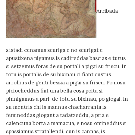
Arribada
s’istadi cenamus scuriga e no scurigat e
apustixena pigamus is cadireddas bascias e tutus
si setzemus foras de su portali a pigai su friscu. In
totu is portalis de su bixinau ci fiant custus
arrollius de genti bessia a pigai su friscu. Po nosu
piciocheddus fiat una bella cosa poita si
pinnigamus a pari, de totu su bixinau, po giogai. In
su mentris chi is mannus chacharranta is
femineddas giogant a tadatzeddu, a pria e
calencuna borta a mamacua, e nosu omineddus si
spassiamus stratallendi, cun is cannas, is