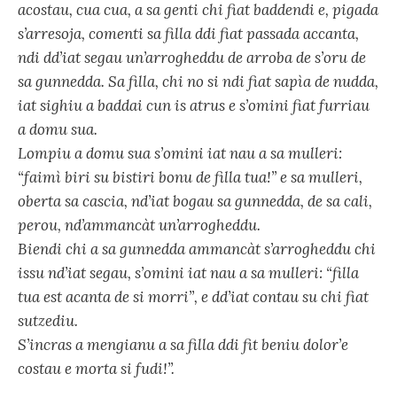
acostau, cua cua, a sa genti chi fiat baddendi e, pigada
s’arresoja, comenti sa filla ddi fiat passada accanta,
ndi dd’iat segau un’arrogheddu de arroba de s’oru de
sa gunnedda. Sa filla, chi no si ndi fiat sapìa de nudda,
iat sighiu a baddai cun is atrus e s’omini fiat furriau
a domu sua.
Lompiu a domu sua s’omini iat nau a sa mulleri:
“faimì biri su bistiri bonu de filla tua!” e sa mulleri,
oberta sa cascia, nd’iat bogau sa gunnedda, de sa cali,
perou, nd’ammancàt un’arrogheddu.
Biendi chi a sa gunnedda ammancàt s’arrogheddu chi
issu nd’iat segau, s’omini iat nau a sa mulleri: “filla
tua est acanta de si morri”, e dd’iat contau su chi fiat
sutzediu.
S’incras a mengianu a sa filla ddi fit beniu dolor’e
costau e morta si fudi!”.