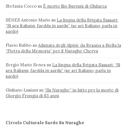
Stefania Cocco
su
È morto Ilio Burruni di Ghilarza
SENES Antonio Mario
su
La lingua della Brigata Sassari:
“Si ses Italianu, faedda in sardu” (se sei Italiano, parla in
sardo)
Flavio Rubbo
su
Adunata degli Alpini: da Resana a Biella la
“Pietra della Memoria” per il Nuraghe Chervu
Sergio Mario Senes
su
La lingua della Brigata Sassari: “Si
ses Italianu, faedda in sardu” (se sei Italiano, parla in
sardo)
Giuliano Lusiani
su
“Su Nuraghe” in lutto per la morte di
Giorgio Frongia di 83 anni
Circolo Culturale Sardo Su Nuraghe