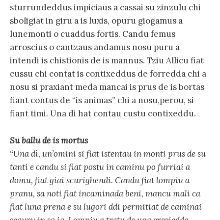
sturrundeddus impiciaus a cassai su zinzulu chi
sboligiat in giru a is luxis, opuru giogamus a
lunemonti o cuaddus fortis. Candu femus
arroscius o cantzaus andamus nosu puru a
intendi is chistionis de is mannus. Tziu Allicu fiat
cussu chi contat is contixeddus de forredda chi a
nosu si praxiant meda mancai is prus de is bortas
fiant contus de “is animas” chi a nosu,perou, si
fiant timi. Una di hat contau custu contixeddu.
Su ballu de is mortus
“Una dì, un’omini si fiat istentau in monti prus de su
tanti e candu si fiat postu in caminu po furriai a
domu, fiat giai scurighendi. Candu fiat lompiu a
pranu, sa noti fiat incaminada beni, mancu mali ca
fiat luna prena e su lugori ddi permitiat de caminai
seguru in sa ia. Lompiu a tretu de una cresiedda