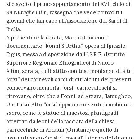
si e svolto il primo appuntamento del XVII ciclo di
Su Nuraghe Film
, rassegna che vede coinvolti i
giovani che fan capo all’Associazione dei Sardi di
Biella.
A presentare la serata, Marino Cau con il
documentario “Fonni:S’Urthu”, opera di Ignazio
Figus, messa a disposizione dall’I.S.R.E. (Istituto
Superiore Regionale Etnografico) di Nuoro.
A fine serata, il dibattito con testimonianze di altri
“orsi” dei carnevali sardi di cui alcuni dei presenti
conservano memoria: “orsi” carnevaleschi si
ritrovano, oltre che a Fonni, ad Atzara, Samugheo,
Ula Tirso. Altri “orsi” appaiono inseriti in ambiente
sacro, come le statue di maestosi plantigradi
atterrati da leoni della facciata della chiesa
parrocchiale di Ardauli (Oristano) e quello di
marmo bianco che si ritrova all’interno del duomo