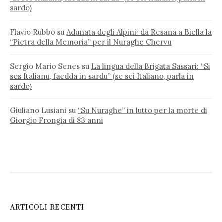
sardo)
Flavio Rubbo
su
Adunata degli Alpini: da Resana a Biella la
“Pietra della Memoria” per il Nuraghe Chervu
Sergio Mario Senes
su
La lingua della Brigata Sassari: “Si
ses Italianu, faedda in sardu” (se sei Italiano, parla in
sardo)
Giuliano Lusiani
su
“Su Nuraghe” in lutto per la morte di
Giorgio Frongia di 83 anni
ARTICOLI RECENTI