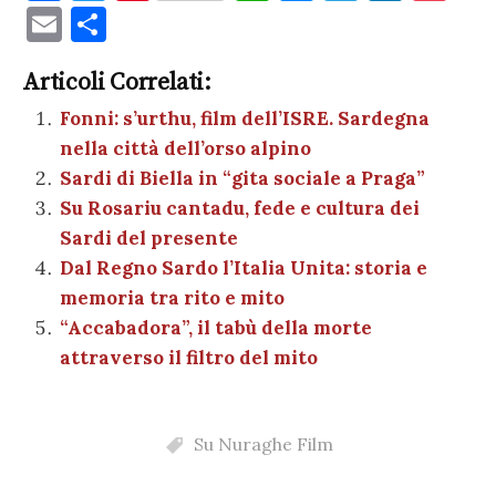
a
w
nt
h
es
el
n
o
E
C
c
it
er
at
se
e
k
c
m
o
e
te
es
s
n
gr
e
k
Articoli Correlati:
ai
n
b
r
t
A
g
a
dI
et
Fonni: s’urthu, film dell’ISRE. Sardegna
l
di
nella città dell’orso alpino
o
p
er
m
n
vi
Sardi di Biella in “gita sociale a Praga”
o
p
di
Su Rosariu cantadu, fede e cultura dei
k
Sardi del presente
Dal Regno Sardo l’Italia Unita: storia e
memoria tra rito e mito
“Accabadora”, il tabù della morte
attraverso il filtro del mito
Su Nuraghe Film