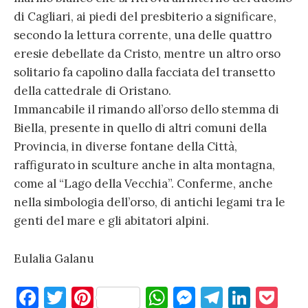
di Cagliari, ai piedi del presbiterio a significare,
secondo la lettura corrente, una delle quattro
eresie debellate da Cristo, mentre un altro orso
solitario fa capolino dalla facciata del transetto
della cattedrale di Oristano.
Immancabile il rimando all’orso dello stemma di
Biella, presente in quello di altri comuni della
Provincia, in diverse fontane della Città,
raffigurato in sculture anche in alta montagna,
come al “Lago della Vecchia”. Conferme, anche
nella simbologia dell’orso, di antichi legami tra le
genti del mare e gli abitatori alpini.
Eulalia Galanu
F
T
Pi
W
M
T
Li
P