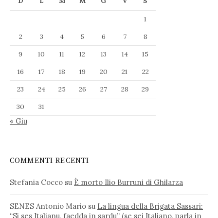
D
L
M
M
G
V
S
1
2
3
4
5
6
7
8
9
10
11
12
13
14
15
16
17
18
19
20
21
22
23
24
25
26
27
28
29
30
31
« Giu
COMMENTI RECENTI
Stefania Cocco
su
È morto Ilio Burruni di Ghilarza
SENES Antonio Mario
su
La lingua della Brigata Sassari:
“Si ses Italianu, faedda in sardu” (se sei Italiano, parla in