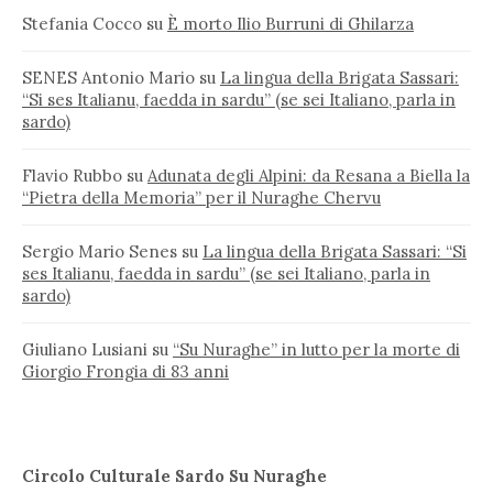
Stefania Cocco
su
È morto Ilio Burruni di Ghilarza
SENES Antonio Mario
su
La lingua della Brigata Sassari:
“Si ses Italianu, faedda in sardu” (se sei Italiano, parla in
sardo)
Flavio Rubbo
su
Adunata degli Alpini: da Resana a Biella la
“Pietra della Memoria” per il Nuraghe Chervu
Sergio Mario Senes
su
La lingua della Brigata Sassari: “Si
ses Italianu, faedda in sardu” (se sei Italiano, parla in
sardo)
Giuliano Lusiani
su
“Su Nuraghe” in lutto per la morte di
Giorgio Frongia di 83 anni
Circolo Culturale Sardo Su Nuraghe