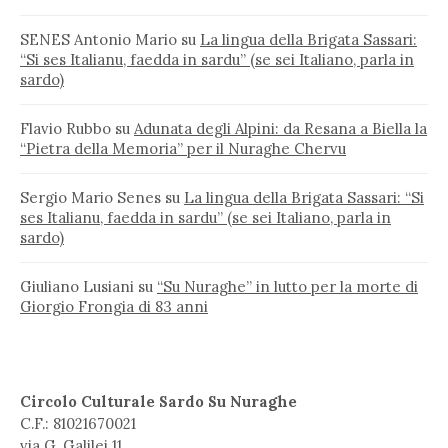
SENES Antonio Mario
su
La lingua della Brigata Sassari:
“Si ses Italianu, faedda in sardu” (se sei Italiano, parla in
sardo)
Flavio Rubbo
su
Adunata degli Alpini: da Resana a Biella la
“Pietra della Memoria” per il Nuraghe Chervu
Sergio Mario Senes
su
La lingua della Brigata Sassari: “Si
ses Italianu, faedda in sardu” (se sei Italiano, parla in
sardo)
Giuliano Lusiani
su
“Su Nuraghe” in lutto per la morte di
Giorgio Frongia di 83 anni
Circolo Culturale Sardo Su Nuraghe
C.F.: 81021670021
via G. Galilei 11