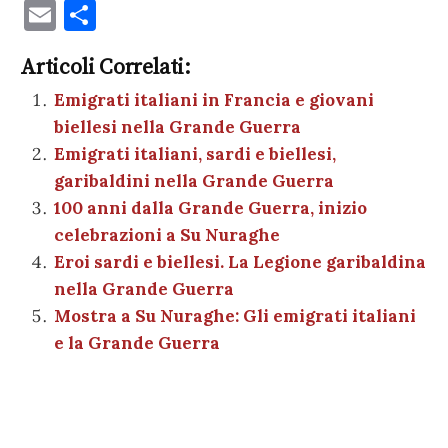
a
w
nt
h
es
el
n
o
E
C
c
it
er
at
se
e
k
c
m
o
e
te
es
s
n
gr
e
k
Articoli Correlati:
ai
n
b
r
t
A
g
a
dI
et
Emigrati italiani in Francia e giovani
l
di
biellesi nella Grande Guerra
o
p
er
m
n
vi
Emigrati italiani, sardi e biellesi,
o
p
di
garibaldini nella Grande Guerra
k
100 anni dalla Grande Guerra, inizio
celebrazioni a Su Nuraghe
Eroi sardi e biellesi. La Legione garibaldina
nella Grande Guerra
Mostra a Su Nuraghe: Gli emigrati italiani
e la Grande Guerra