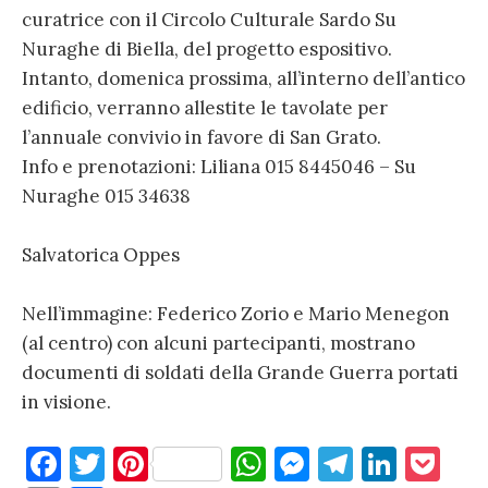
curatrice con il Circolo Culturale Sardo Su
Nuraghe di Biella, del progetto espositivo.
Intanto, domenica prossima, all’interno dell’antico
edificio, verranno allestite le tavolate per
l’annuale convivio in favore di San Grato.
Info e prenotazioni: Liliana 015 8445046 – Su
Nuraghe 015 34638
Salvatorica Oppes
Nell’immagine: Federico Zorio e Mario Menegon
(al centro) con alcuni partecipanti, mostrano
documenti di soldati della Grande Guerra portati
in visione.
F
T
Pi
W
M
T
Li
P