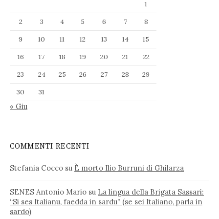
1
2
3
4
5
6
7
8
9
10
11
12
13
14
15
16
17
18
19
20
21
22
23
24
25
26
27
28
29
30
31
« Giu
COMMENTI RECENTI
Stefania Cocco
su
È morto Ilio Burruni di Ghilarza
SENES Antonio Mario
su
La lingua della Brigata Sassari:
“Si ses Italianu, faedda in sardu” (se sei Italiano, parla in
sardo)