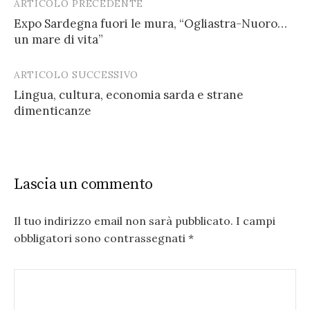
ARTICOLO PRECEDENTE
Post
Expo Sardegna fuori le mura, “Ogliastra-Nuoro…
navigation
un mare di vita”
ARTICOLO SUCCESSIVO
Lingua, cultura, economia sarda e strane
dimenticanze
Lascia un commento
Il tuo indirizzo email non sarà pubblicato.
I campi
obbligatori sono contrassegnati
*