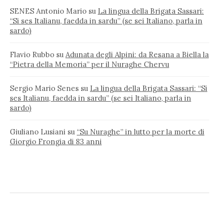
SENES Antonio Mario
su
La lingua della Brigata Sassari:
“Si ses Italianu, faedda in sardu” (se sei Italiano, parla in
sardo)
Flavio Rubbo
su
Adunata degli Alpini: da Resana a Biella la
“Pietra della Memoria” per il Nuraghe Chervu
Sergio Mario Senes
su
La lingua della Brigata Sassari: “Si
ses Italianu, faedda in sardu” (se sei Italiano, parla in
sardo)
Giuliano Lusiani
su
“Su Nuraghe” in lutto per la morte di
Giorgio Frongia di 83 anni