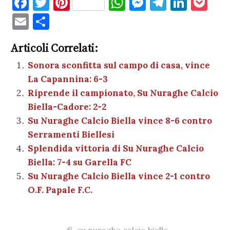
F
T
Pi
W
M
T
Li
P
a
w
nt
h
es
el
n
o
E
C
c
it
er
at
se
e
k
c
m
o
e
te
es
s
n
gr
e
k
Articoli Correlati:
ai
n
b
r
t
A
g
a
dI
et
Sonora sconfitta sul campo di casa, vince
l
di
La Capannina: 6-3
o
p
er
m
n
vi
Riprende il campionato, Su Nuraghe Calcio
o
p
di
Biella-Cadore: 2-2
k
Su Nuraghe Calcio Biella vince 8-6 contro
Serramenti Biellesi
Splendida vittoria di Su Nuraghe Calcio
Biella: 7-4 su Garella FC
Su Nuraghe Calcio Biella vince 2-1 contro
O.F. Papale F.C.
su nuraghe calcio biella