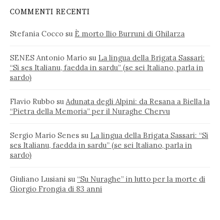
COMMENTI RECENTI
Stefania Cocco
su
È morto Ilio Burruni di Ghilarza
SENES Antonio Mario
su
La lingua della Brigata Sassari:
“Si ses Italianu, faedda in sardu” (se sei Italiano, parla in
sardo)
Flavio Rubbo
su
Adunata degli Alpini: da Resana a Biella la
“Pietra della Memoria” per il Nuraghe Chervu
Sergio Mario Senes
su
La lingua della Brigata Sassari: “Si
ses Italianu, faedda in sardu” (se sei Italiano, parla in
sardo)
Giuliano Lusiani
su
“Su Nuraghe” in lutto per la morte di
Giorgio Frongia di 83 anni