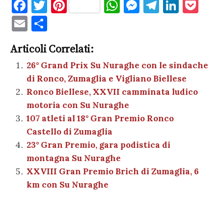
F
T
Pi
W
M
T
Li
P
a
w
nt
h
es
el
n
o
E
C
c
it
er
at
se
e
k
c
m
o
e
te
es
s
n
gr
e
k
Articoli Correlati:
ai
n
b
r
t
A
g
a
dI
et
26° Grand Prix Su Nuraghe con le sindache
l
di
di Ronco, Zumaglia e Vigliano Biellese
o
p
er
m
n
vi
Ronco Biellese, XXVII camminata ludico
o
p
di
motoria con Su Nuraghe
k
107 atleti al 18° Gran Premio Ronco
Castello di Zumaglia
23° Gran Premio, gara podistica di
montagna Su Nuraghe
XXVIII Gran Premio Brich di Zumaglia, 6
km con Su Nuraghe