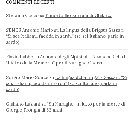
COMMENTI RECENTI
Stefania Cocco
su
È morto Ilio Burruni di Ghilarza
SENES Antonio Mario
su
La lingua della Brigata Sassari:
“Si ses Italianu, faedda in sardu” (se sei Italiano, parla in
sardo)
Flavio Rubbo
su
Adunata degli Alpini: da Resana a Biella la
“Pietra della Memoria” per il Nuraghe Chervu
Sergio Mario Senes
su
La lingua della Brigata Sassari: “Si
ses Italianu, faedda in sardu” (se sei Italiano, parla in
sardo)
Giuliano Lusiani
su
“Su Nuraghe” in lutto per la morte di
Giorgio Frongia di 83 anni