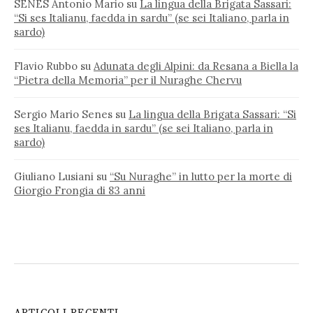
SENES Antonio Mario
su
La lingua della Brigata Sassari:
“Si ses Italianu, faedda in sardu” (se sei Italiano, parla in
sardo)
Flavio Rubbo
su
Adunata degli Alpini: da Resana a Biella la
“Pietra della Memoria” per il Nuraghe Chervu
Sergio Mario Senes
su
La lingua della Brigata Sassari: “Si
ses Italianu, faedda in sardu” (se sei Italiano, parla in
sardo)
Giuliano Lusiani
su
“Su Nuraghe” in lutto per la morte di
Giorgio Frongia di 83 anni