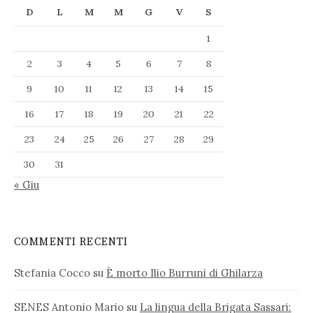
D
L
M
M
G
V
S
1
2
3
4
5
6
7
8
9
10
11
12
13
14
15
16
17
18
19
20
21
22
23
24
25
26
27
28
29
30
31
« Giu
COMMENTI RECENTI
Stefania Cocco
su
È morto Ilio Burruni di Ghilarza
SENES Antonio Mario
su
La lingua della Brigata Sassari: