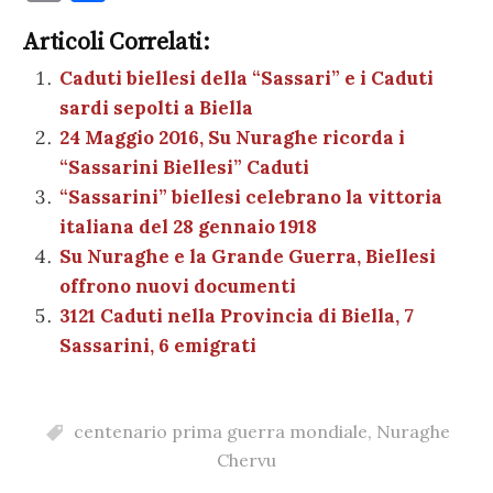
c
it
er
at
se
e
k
c
m
o
e
te
es
s
n
gr
e
k
Articoli Correlati:
ai
n
b
r
t
A
g
a
dI
et
Caduti biellesi della “Sassari” e i Caduti
l
di
sardi sepolti a Biella
o
p
er
m
n
vi
24 Maggio 2016, Su Nuraghe ricorda i
o
p
di
“Sassarini Biellesi” Caduti
k
“Sassarini” biellesi celebrano la vittoria
italiana del 28 gennaio 1918
Su Nuraghe e la Grande Guerra, Biellesi
offrono nuovi documenti
3121 Caduti nella Provincia di Biella, 7
Sassarini, 6 emigrati
centenario prima guerra mondiale
,
Nuraghe
Chervu