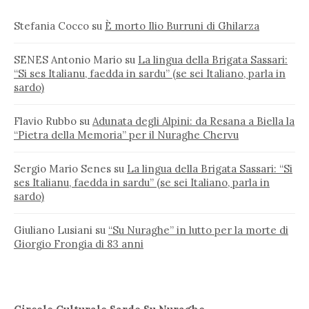
Stefania Cocco
su
È morto Ilio Burruni di Ghilarza
SENES Antonio Mario
su
La lingua della Brigata Sassari:
“Si ses Italianu, faedda in sardu” (se sei Italiano, parla in
sardo)
Flavio Rubbo
su
Adunata degli Alpini: da Resana a Biella la
“Pietra della Memoria” per il Nuraghe Chervu
Sergio Mario Senes
su
La lingua della Brigata Sassari: “Si
ses Italianu, faedda in sardu” (se sei Italiano, parla in
sardo)
Giuliano Lusiani
su
“Su Nuraghe” in lutto per la morte di
Giorgio Frongia di 83 anni