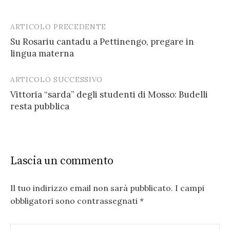
ARTICOLO PRECEDENTE
Post
Su Rosariu cantadu a Pettinengo, pregare in
navigation
lingua materna
ARTICOLO SUCCESSIVO
Vittoria “sarda” degli studenti di Mosso: Budelli
resta pubblica
Lascia un commento
Il tuo indirizzo email non sarà pubblicato.
I campi
obbligatori sono contrassegnati
*