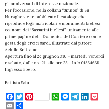
gli anniversari di interesse nazionale.
Per l’occasione, nella collana “Sinnos” di Su
Nuraghe viene pubblicato il catalogo che
riproduce fogli matricolari e monumenti biellesi
coi nomi dei “Sassarini biellesi”, unitamente alle
prime pagine della Domenica del Corriere con le
gesta degli eroici sardi, illustrate dal pittore
Achille Beltrame.
Apertura fino al 24 giugno 2016 – martedì, venerdì
e sabato, dalle ore 21, alle ore 23 – Info 01534638 –
Ingresso libero.
Battista Saiu
F
T
Pi
W
M
T
Li
P
a
w
nt
h
es
el
n
o
E
C