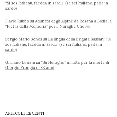
“Si ses Italianu, faedda in sardu” (se sei Italiano, parla in
sardo)
Flavio Rubbo
su
Adunata degli Alpini: da Resana a Biella la
“Pietra della Memoria” per il Nuraghe Chervu
Sergio Mario Senes
su
La lingua della Brigata Sassari: “Si
ses Italianu, faedda in sardu” (se sei Italiano, parla in
sardo)
Giuliano Lusiani
su
“Su Nuraghe” in lutto per la morte di
Giorgio Frongia di 83 anni
ARTICOLI RECENTI