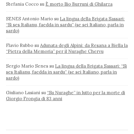
Stefania Cocco
su
È morto Ilio Burruni di Ghilarza
SENES Antonio Mario
su
La lingua della Brigata Sassari:
“Si ses Italianu, faedda in sardu” (se sei Italiano, parla in
sardo)
Flavio Rubbo
su
Adunata degli Alpini: da Resana a Biella la
“Pietra della Memoria” per il Nuraghe Chervu
Sergio Mario Senes
su
La lingua della Brigata Sassari: “Si
ses Italianu, faedda in sardu” (se sei Italiano, parla in
sardo)
Giuliano Lusiani
su
“Su Nuraghe” in lutto per la morte di
Giorgio Frongia di 83 anni