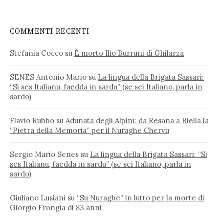
COMMENTI RECENTI
Stefania Cocco
su
È morto Ilio Burruni di Ghilarza
SENES Antonio Mario
su
La lingua della Brigata Sassari:
“Si ses Italianu, faedda in sardu” (se sei Italiano, parla in
sardo)
Flavio Rubbo
su
Adunata degli Alpini: da Resana a Biella la
“Pietra della Memoria” per il Nuraghe Chervu
Sergio Mario Senes
su
La lingua della Brigata Sassari: “Si
ses Italianu, faedda in sardu” (se sei Italiano, parla in
sardo)
Giuliano Lusiani
su
“Su Nuraghe” in lutto per la morte di
Giorgio Frongia di 83 anni