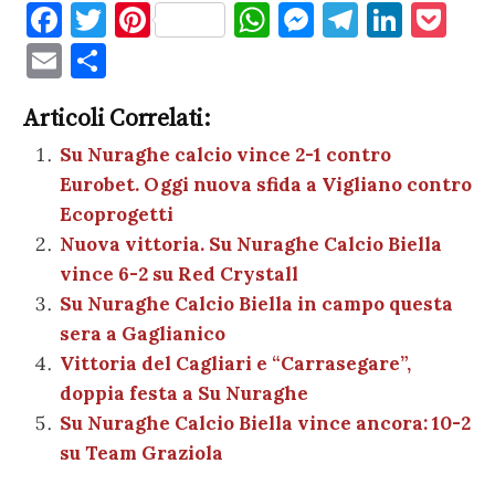
F
T
Pi
W
M
T
Li
P
a
w
nt
h
es
el
n
o
E
C
c
it
er
at
se
e
k
c
m
o
e
te
es
s
n
gr
e
k
Articoli Correlati:
ai
n
b
r
t
A
g
a
dI
et
Su Nuraghe calcio vince 2-1 contro
l
di
Eurobet. Oggi nuova sfida a Vigliano contro
o
p
er
m
n
vi
Ecoprogetti
o
p
di
Nuova vittoria. Su Nuraghe Calcio Biella
k
vince 6-2 su Red Crystall
Su Nuraghe Calcio Biella in campo questa
sera a Gaglianico
Vittoria del Cagliari e “Carrasegare”,
doppia festa a Su Nuraghe
Su Nuraghe Calcio Biella vince ancora: 10-2
su Team Graziola