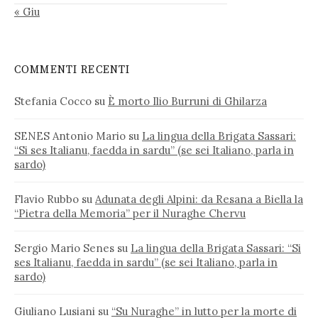
« Giu
COMMENTI RECENTI
Stefania Cocco
su
È morto Ilio Burruni di Ghilarza
SENES Antonio Mario
su
La lingua della Brigata Sassari:
“Si ses Italianu, faedda in sardu” (se sei Italiano, parla in
sardo)
Flavio Rubbo
su
Adunata degli Alpini: da Resana a Biella la
“Pietra della Memoria” per il Nuraghe Chervu
Sergio Mario Senes
su
La lingua della Brigata Sassari: “Si
ses Italianu, faedda in sardu” (se sei Italiano, parla in
sardo)
Giuliano Lusiani
su
“Su Nuraghe” in lutto per la morte di