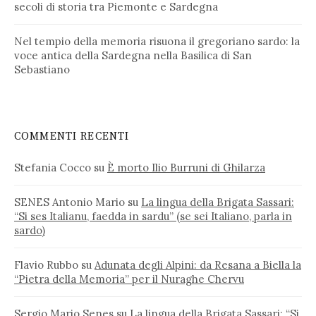
secoli di storia tra Piemonte e Sardegna
Nel tempio della memoria risuona il gregoriano sardo: la
voce antica della Sardegna nella Basilica di San
Sebastiano
COMMENTI RECENTI
Stefania Cocco
su
È morto Ilio Burruni di Ghilarza
SENES Antonio Mario
su
La lingua della Brigata Sassari:
“Si ses Italianu, faedda in sardu” (se sei Italiano, parla in
sardo)
Flavio Rubbo
su
Adunata degli Alpini: da Resana a Biella la
“Pietra della Memoria” per il Nuraghe Chervu
Sergio Mario Senes
su
La lingua della Brigata Sassari: “Si