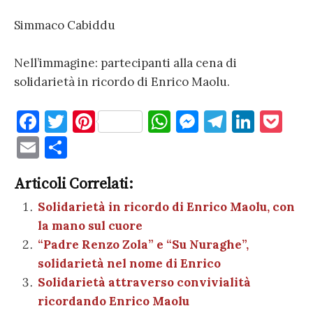
Simmaco Cabiddu
Nell’immagine: partecipanti alla cena di
solidarietà in ricordo di Enrico Maolu.
F
T
Pi
W
M
T
Li
P
a
w
nt
h
es
el
n
o
E
C
c
it
er
at
se
e
k
c
m
o
e
te
es
s
n
gr
e
k
Articoli Correlati:
ai
n
b
r
t
A
g
a
dI
et
Solidarietà in ricordo di Enrico Maolu, con
l
di
la mano sul cuore
o
p
er
m
n
vi
“Padre Renzo Zola” e “Su Nuraghe”,
o
p
di
solidarietà nel nome di Enrico
k
Solidarietà attraverso convivialità
ricordando Enrico Maolu