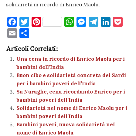
solidarietà in ricordo di Enrico Maolu.
F
T
Pi
W
M
T
Li
P
a
w
nt
h
es
el
n
o
E
C
c
it
er
at
se
e
k
c
m
o
e
te
es
s
n
gr
e
k
Articoli Correlati:
ai
n
b
r
t
A
g
a
dI
et
Una cena in ricordo di Enrico Maolu per i
l
di
bambini dell’India
o
p
er
m
n
vi
Buon cibo e solidarietà concreta dei Sardi
o
p
di
per i bambini poveri dell’India
k
Su Nuraghe, cena ricordando Enrico per i
bambini poveri dell’India
Solidarietà nel nome di Enrico Maolu per i
bambini poveri dell’India
Bambini poveri, nuova solidarietà nel
nome di Enrico Maolu