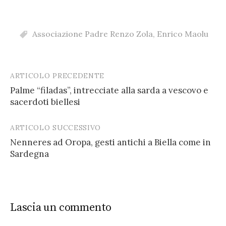
Associazione Padre Renzo Zola
,
Enrico Maolu
ARTICOLO PRECEDENTE
Post
Palme “filadas”, intrecciate alla sarda a vescovo e
navigation
sacerdoti biellesi
ARTICOLO SUCCESSIVO
Nenneres ad Oropa, gesti antichi a Biella come in
Sardegna
Lascia un commento