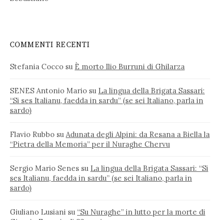
COMMENTI RECENTI
Stefania Cocco
su
È morto Ilio Burruni di Ghilarza
SENES Antonio Mario
su
La lingua della Brigata Sassari:
“Si ses Italianu, faedda in sardu” (se sei Italiano, parla in
sardo)
Flavio Rubbo
su
Adunata degli Alpini: da Resana a Biella la
“Pietra della Memoria” per il Nuraghe Chervu
Sergio Mario Senes
su
La lingua della Brigata Sassari: “Si
ses Italianu, faedda in sardu” (se sei Italiano, parla in
sardo)
Giuliano Lusiani
su
“Su Nuraghe” in lutto per la morte di