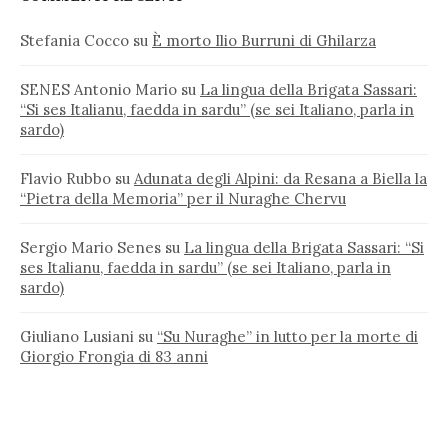
Stefania Cocco
su
È morto Ilio Burruni di Ghilarza
SENES Antonio Mario
su
La lingua della Brigata Sassari:
“Si ses Italianu, faedda in sardu” (se sei Italiano, parla in
sardo)
Flavio Rubbo
su
Adunata degli Alpini: da Resana a Biella la
“Pietra della Memoria” per il Nuraghe Chervu
Sergio Mario Senes
su
La lingua della Brigata Sassari: “Si
ses Italianu, faedda in sardu” (se sei Italiano, parla in
sardo)
Giuliano Lusiani
su
“Su Nuraghe” in lutto per la morte di
Giorgio Frongia di 83 anni