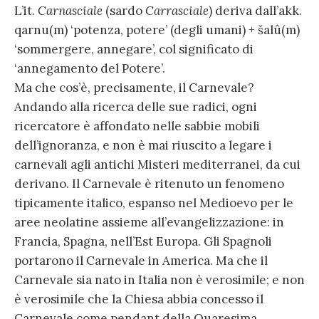
L’it.
Carnasciale
(sardo
Carrasciale
) deriva dall’akk.
qarnu(m) ‘potenza, potere’ (degli umani) + šalû(m)
‘sommergere, annegare’, col significato di
‘annegamento del Potere’.
Ma che cos’è, precisamente, il Carnevale?
Andando alla ricerca delle sue radici, ogni
ricercatore è affondato nelle sabbie mobili
dell’ignoranza, e non è mai riuscito a legare i
carnevali agli antichi Misteri mediterranei, da cui
derivano. Il Carnevale è ritenuto un fenomeno
tipicamente italico, espanso nel Medioevo per le
aree neolatine assieme all’evangelizzazione: in
Francia, Spagna, nell’Est Europa. Gli Spagnoli
portarono il Carnevale in America. Ma che il
Carnevale sia nato in Italia non è verosimile; e non
è verosimile che la Chiesa abbia concesso il
Carnevale come pendant della Quaresima.