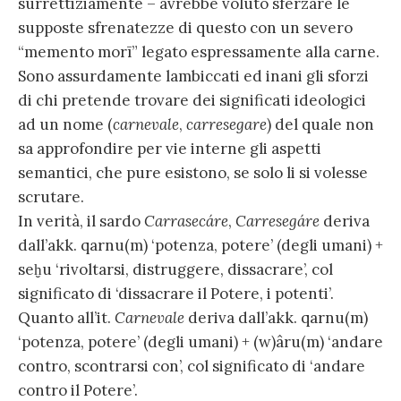
surrettiziamente – avrebbe voluto sferzare le
supposte sfrenatezze di questo con un severo
“memento morī” legato espressamente alla carne.
Sono assurdamente lambiccati ed inani gli sforzi
di chi pretende trovare dei significati ideologici
ad un nome (
carnevale
,
carresegare
) del quale non
sa approfondire per vie interne gli aspetti
semantici, che pure esistono, se solo li si volesse
scrutare.
In verità, il sardo
Carrasecáre
,
Carresegáre
deriva
dall’akk. qarnu(m) ‘potenza, potere’ (degli umani) +
seḫu ‘rivoltarsi, distruggere, dissacrare’, col
significato di ‘dissacrare il Potere, i potenti’.
Quanto all’it.
Carnevale
deriva dall’akk. qarnu(m)
‘potenza, potere’ (degli umani) + (w)âru(m) ‘andare
contro, scontrarsi con’, col significato di ‘andare
contro il Potere’.