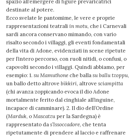
spazio all’emergere di figure prevaricatrici
destinate al potere.
Ecco svelate le pantomime, le vere e proprie
rappresentazioni teatrali
in motu
, che i Carnevali
sardi ancora conservano mimando, con vario
risalto secondo i villaggi, gli eventi fondamentali
della vita di Adone, evidenziati in scene ripetute
per l’intero percorso, con ruoli nitidi, o confusi, o
capovolti secondo i villaggi. Quindi abbiamo, per
esempio: 1.
su Mamuthone
che balla
su ballu tzoppu
,
un ballo detto altrove
bìkkiri
, altrove
sciampitta
(chi avanza zoppicando evoca il dio Adone
mortalmente ferito dal cinghiale all’inguine,
incapace di camminare). 2. Il dio dell’Ordine
(
Marduk
, o
Mascatzu
per la Sardegna) è
rappresentato da
s’Issoccadore
, che tenta
ripetutamente di prendere al laccio e raffrenare