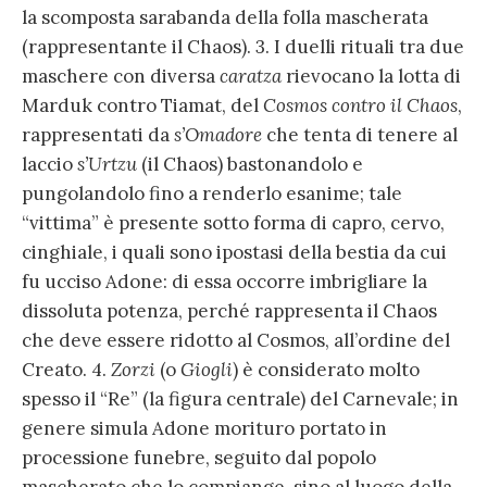
la scomposta sarabanda della folla mascherata
(rappresentante il Chaos). 3. I duelli rituali tra due
maschere con diversa
caratza
rievocano la lotta di
Marduk contro Tiamat, del
Cosmos contro il Chaos
,
rappresentati da
s’Omadore
che tenta di tenere al
laccio
s’Urtzu
(il Chaos) bastonandolo e
pungolandolo fino a renderlo esanime; tale
“vittima” è presente sotto forma di capro, cervo,
cinghiale, i quali sono ipostasi della bestia da cui
fu ucciso Adone: di essa occorre imbrigliare la
dissoluta potenza, perché rappresenta il Chaos
che deve essere ridotto al Cosmos, all’ordine del
Creato. 4.
Zorzi
(o
Giogli
) è considerato molto
spesso il “Re” (la figura centrale) del Carnevale; in
genere simula Adone morituro portato in
processione funebre, seguito dal popolo