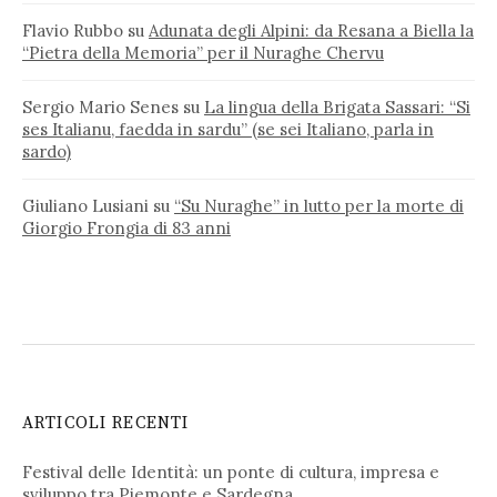
Flavio Rubbo
su
Adunata degli Alpini: da Resana a Biella la
“Pietra della Memoria” per il Nuraghe Chervu
Sergio Mario Senes
su
La lingua della Brigata Sassari: “Si
ses Italianu, faedda in sardu” (se sei Italiano, parla in
sardo)
Giuliano Lusiani
su
“Su Nuraghe” in lutto per la morte di
Giorgio Frongia di 83 anni
ARTICOLI RECENTI
Festival delle Identità: un ponte di cultura, impresa e
sviluppo tra Piemonte e Sardegna