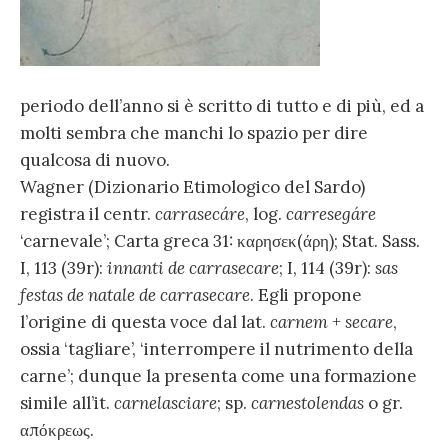
periodo dell’anno si è scritto di tutto e di più, ed a
molti sembra che manchi lo spazio per dire
qualcosa di nuovo.
Wagner (Dizionario Etimologico del Sardo)
registra il centr.
carrasecáre
, log.
carresegáre
‘carnevale’; Carta greca 31: καρησεκ(άρη); Stat. Sass.
I, 113 (39r):
innanti de carrasecare
; I, 114 (39r):
sas
festas de natale de carrasecare
. Egli propone
l’origine di questa voce dal lat.
carnem
+
secare
,
ossia ‘tagliare’, ‘interrompere il nutrimento della
carne’; dunque la presenta come una formazione
simile all’it.
carnelasciare
; sp.
carnestolendas
o gr.
απόκρεως.