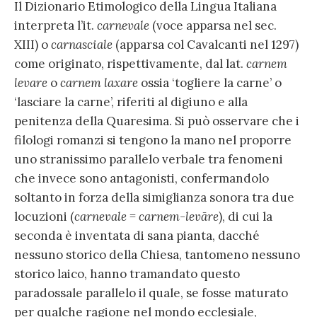
Il Dizionario Etimologico della Lingua Italiana
interpreta l’it.
carnevale
(voce apparsa nel sec.
XIII) o
carnasciale
(apparsa col Cavalcanti nel 1297)
come originato, rispettivamente, dal lat.
carnem
levare
o
carnem laxare
ossia ‘togliere la carne’ o
‘lasciare la carne’, riferiti al digiuno e alla
penitenza della Quaresima. Si può osservare che i
filologi romanzi si tengono la mano nel proporre
uno stranissimo parallelo verbale tra fenomeni
che invece sono antagonisti, confermandolo
soltanto in forza della simiglianza sonora tra due
locuzioni (
carnevale
=
carnem-levāre
), di cui la
seconda è inventata di sana pianta, dacché
nessuno storico della Chiesa, tantomeno nessuno
storico laico, hanno tramandato questo
paradossale parallelo il quale, se fosse maturato
per qualche ragione nel mondo ecclesiale,