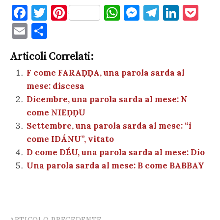
F
T
Pi
W
M
T
Li
P
a
w
nt
h
es
el
n
o
E
C
c
it
er
at
se
e
k
c
m
o
e
te
es
s
n
gr
e
k
Articoli Correlati:
ai
n
b
r
t
A
g
a
dI
et
F come FARAḌḌA, una parola sarda al
l
di
mese: discesa
o
p
er
m
n
vi
Dicembre, una parola sarda al mese: N
o
p
di
come NIEḌḌU
k
Settembre, una parola sarda al mese: “i
come IDÁNU”, vitato
D come DÉU, una parola sarda al mese: Dio
Una parola sarda al mese: B come BABBAY
ARTICOLO PRECEDENTE