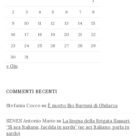
1
2
3
4
5
6
7
8
9
10
11
12
13
14
15
16
17
18
19
20
21
22
23
24
25
26
27
28
29
30
31
« Giu
COMMENTI RECENTI
Stefania Cocco
su
È morto Ilio Burruni di Ghilarza
SENES Antonio Mario
su
La lingua della Brigata Sassari:
“Si ses Italianu, faedda in sardu” (se sei Italiano, parla in
sardo)