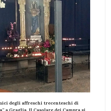
mici degli affreschi trecenteschi di
a” a Graglia. Il Casolare dei Campra si