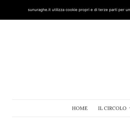
Skip
sunuraghe.it utilizza cookie propri e di terze parti per 
to
content
HOME
IL CIRCOLO