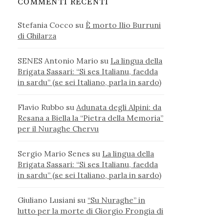
COMMENTI RECENTI
Stefania Cocco
su
È morto Ilio Burruni
di Ghilarza
SENES Antonio Mario
su
La lingua della
Brigata Sassari: “Si ses Italianu, faedda
in sardu” (se sei Italiano, parla in sardo)
Flavio Rubbo
su
Adunata degli Alpini: da
Resana a Biella la “Pietra della Memoria”
per il Nuraghe Chervu
Sergio Mario Senes
su
La lingua della
Brigata Sassari: “Si ses Italianu, faedda
in sardu” (se sei Italiano, parla in sardo)
Giuliano Lusiani
su
“Su Nuraghe” in
lutto per la morte di Giorgio Frongia di