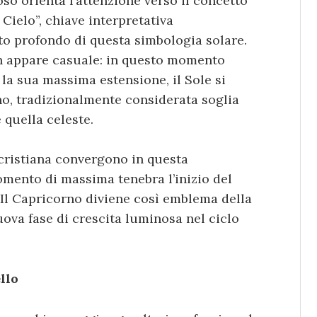
so orienta l’attenzione verso il concetto
 Cielo”, chiave interpretativa
ato profondo di questa simbologia solare.
non appare casuale: in questo momento
 la sua massima estensione, il Sole si
no, tradizionalmente considerata soglia
 quella celeste.
 cristiana convergono in questa
omento di massima tenebra l’inizio del
 Il Capricorno diviene così emblema della
uova fase di crescita luminosa nel ciclo
llo