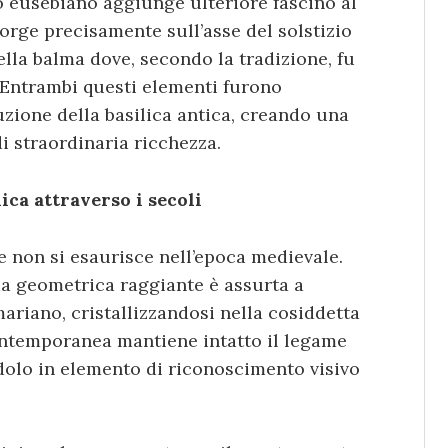
o eusebiano aggiunge ulteriore fascino al
sorge precisamente sull’asse del solstizio
ella balma dove, secondo la tradizione, fu
 Entrambi questi elementi furono
zione della basilica antica, creando una
i straordinaria ricchezza.
ica attraverso i secoli
 non si esaurisce nell’epoca medievale.
ma geometrica raggiante è assurta a
ariano, cristallizzandosi nella cosiddetta
ontemporanea mantiene intatto il legame
dolo in elemento di riconoscimento visivo