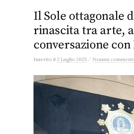
Il Sole ottagonale 
rinascita tra arte,
conversazione con 
/
Inserito
il
2 Luglio 2025
Nessun comment