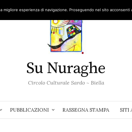
una migliore esperienza di navigazione. Proseguendo nel sito acconsenti al
Su Nuraghe
Circolo Culturale Sardo ~ Biella
PUBBLICAZIONI
RASSEGNA STAMPA
SITI