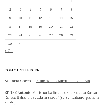
1
2
3
4
5
6
7
8
9
10
11
12
13
14
15
16
17
18
19
20
21
22
23
24
25
26
27
28
29
30
31
« Giu
COMMENTI RECENTI
Stefania Cocco
su
È morto Ilio Burruni di Ghilarza
SENES Antonio Mario
su
La lingua della Brigata Sassari:
“Si ses Italianu, faedda in sardu” (se sei Italiano, parla in
sardo)