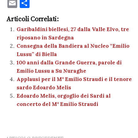
a
w
nt
h
es
el
n
o
E
C
c
it
er
at
se
e
k
c
m
o
e
te
es
s
n
gr
e
k
Articoli Correlati:
ai
n
b
r
t
A
g
a
dI
et
Garibaldini biellesi, 27 dalla Valle Elvo, tre
l
di
riposano in Sardegna
o
p
er
m
n
vi
Consegna della Bandiera al Nucleo “Emilio
o
p
di
Lussu” di Biella
k
100 anni dalla Grande Guerra, parole di
Emilio Lussu a Su Nuraghe
Applausi per il M° Emilio Straudi e il tenore
sardo Edoardo Melis
Edoardo Melis, orgoglio dei Sardi al
concerto del M° Emilio Straudi