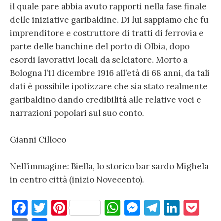
il quale pare abbia avuto rapporti nella fase finale
delle iniziative garibaldine. Di lui sappiamo che fu
imprenditore e costruttore di tratti di ferrovia e
parte delle banchine del porto di Olbia, dopo
esordi lavorativi locali da selciatore. Morto a
Bologna l’11 dicembre 1916 all’età di 68 anni, da tali
dati è possibile ipotizzare che sia stato realmente
garibaldino dando credibilità alle relative voci e
narrazioni popolari sul suo conto.
Gianni Cilloco
Nell’immagine: Biella, lo storico bar sardo Mighela
in centro città (inizio Novecento).
F
T
Pi
W
M
T
Li
P