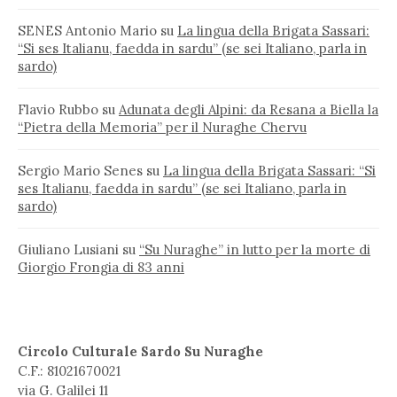
SENES Antonio Mario
su
La lingua della Brigata Sassari:
“Si ses Italianu, faedda in sardu” (se sei Italiano, parla in
sardo)
Flavio Rubbo
su
Adunata degli Alpini: da Resana a Biella la
“Pietra della Memoria” per il Nuraghe Chervu
Sergio Mario Senes
su
La lingua della Brigata Sassari: “Si
ses Italianu, faedda in sardu” (se sei Italiano, parla in
sardo)
Giuliano Lusiani
su
“Su Nuraghe” in lutto per la morte di
Giorgio Frongia di 83 anni
Circolo Culturale Sardo Su Nuraghe
C.F.: 81021670021
via G. Galilei 11