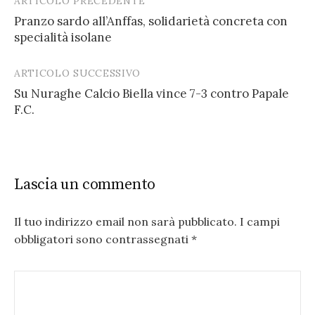
ARTICOLO PRECEDENTE
Post
Pranzo sardo all’Anffas, solidarietà concreta con
navigation
specialità isolane
ARTICOLO SUCCESSIVO
Su Nuraghe Calcio Biella vince 7-3 contro Papale
F.C.
Lascia un commento
Il tuo indirizzo email non sarà pubblicato.
I campi
obbligatori sono contrassegnati
*