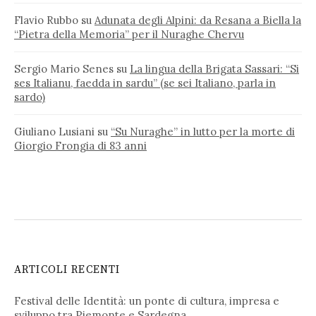
Flavio Rubbo
su
Adunata degli Alpini: da Resana a Biella la
“Pietra della Memoria” per il Nuraghe Chervu
Sergio Mario Senes
su
La lingua della Brigata Sassari: “Si
ses Italianu, faedda in sardu” (se sei Italiano, parla in
sardo)
Giuliano Lusiani
su
“Su Nuraghe” in lutto per la morte di
Giorgio Frongia di 83 anni
ARTICOLI RECENTI
Festival delle Identità: un ponte di cultura, impresa e
sviluppo tra Piemonte e Sardegna