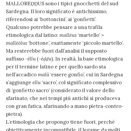
MALLOREḌḌUS sono i tipici gnocchetti del sud
Sardegna. Il loro significato è antichissimo,
riferendosi ai ‘bottoncini’, ai ‘gonfietti’.
Qualcuno potrebbe pensare a una trafila
etimologica dal latino:
mallĕus
‘martello’ >
mallĕŏlus
‘bottone’, esattamente ‘piccolo martello’.
Ma resterebbe fuori dall’analisi il supposto
suffisso
-éllu
(
-éḍḍu
). In realtà, la base etimologica
per il termine latino e per quello sardo sta
nell’accadico
malû
‘essere gonfio’, cui in Sardegna
s’aggiunge
ellu
‘sacro’, col significato complessivo
di ‘gonfietto sacro’ (considerato il valore dello
sfarinato, che nei tempi più antichi si produceva
con gran fatica, sfarinando a mano pietra-contro-
pietra).
L’etimologia che propongo tiene fuori, perché
obiettivamente incompatibile, il legame da molti