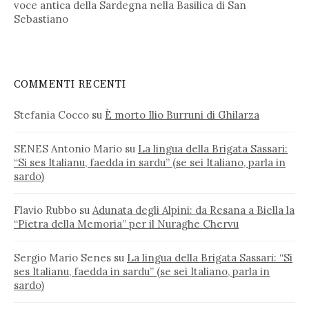
voce antica della Sardegna nella Basilica di San
Sebastiano
COMMENTI RECENTI
Stefania Cocco
su
È morto Ilio Burruni di Ghilarza
SENES Antonio Mario
su
La lingua della Brigata Sassari:
“Si ses Italianu, faedda in sardu” (se sei Italiano, parla in
sardo)
Flavio Rubbo
su
Adunata degli Alpini: da Resana a Biella la
“Pietra della Memoria” per il Nuraghe Chervu
Sergio Mario Senes
su
La lingua della Brigata Sassari: “Si
ses Italianu, faedda in sardu” (se sei Italiano, parla in
sardo)