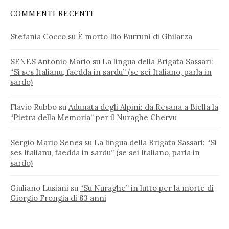
COMMENTI RECENTI
Stefania Cocco
su
È morto Ilio Burruni di Ghilarza
SENES Antonio Mario
su
La lingua della Brigata Sassari:
“Si ses Italianu, faedda in sardu” (se sei Italiano, parla in
sardo)
Flavio Rubbo
su
Adunata degli Alpini: da Resana a Biella la
“Pietra della Memoria” per il Nuraghe Chervu
Sergio Mario Senes
su
La lingua della Brigata Sassari: “Si
ses Italianu, faedda in sardu” (se sei Italiano, parla in
sardo)
Giuliano Lusiani
su
“Su Nuraghe” in lutto per la morte di
Giorgio Frongia di 83 anni