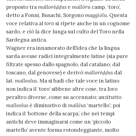
proposto tra
malloréḍḍus
e
mallóru
camp. ‘toro’,
detto a Fonni, Busachi, Sorgono
maggiόlu
. Questa
voce relativa al
toro
si ripete anche in un cognome
sardo, e ciò la dice lunga sul culto del Toro nella
Sardegna antica.
Wagner era innamorato dell’idea che la lingua
sarda avesse radici integralmente latine (sia pure
filtrate spesso dallo spagnolo, dal catalano, dal
toscano, dal genovese) e derivò
malloréḍḍus
dal
lat.
malleolus
. Ma si badi che tale voce in latino
non indica il ‘toro’ sibbene altre cose, tra loro
peraltro diverse, come su accennato; anzitutto
malleolus
è diminutivo di
mallěus
‘martello’; poi
indica il ‘bottone della scarpa’, che nei tempi
antichi deve immaginarsi come un ‘piccolo
martello’ avente forma rotondeggiante, molto