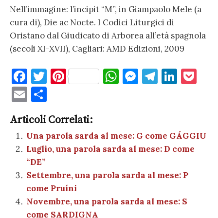
Nell’immagine: l’incipit “M”, in Giampaolo Mele (a
cura di), Die ac Nocte. I Codici Liturgici di
Oristano dal Giudicato di Arborea all’età spagnola
(secoli XI-XVII), Cagliari: AMD Edizioni, 2009
F
T
Pi
W
M
T
Li
P
a
w
nt
h
es
el
n
o
E
C
c
it
er
at
se
e
k
c
m
o
e
te
es
s
n
gr
e
k
Articoli Correlati:
ai
n
b
r
t
A
g
a
dI
et
Una parola sarda al mese: G come GÁGGIU
l
di
Luglio, una parola sarda al mese: D come
o
p
er
m
n
vi
“DE”
o
p
di
Settembre, una parola sarda al mese: P
k
come Pruíni
Novembre, una parola sarda al mese: S
come SARDIGNA