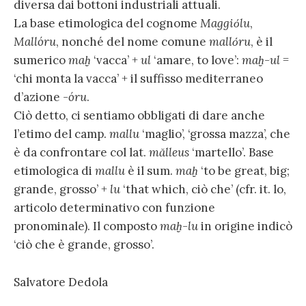
diversa dai bottoni industriali attuali.
La base etimologica del cognome
Maggiόlu
,
Mallóru
, nonché del nome comune
mallόru
, è il
sumerico
maḫ
‘vacca’ +
ul
‘amare, to love’:
maḫ-ul
=
‘chi monta la vacca’ + il suffisso mediterraneo
d’azione
-óru
.
Ciò detto, ci sentiamo obbligati di dare anche
l’etimo del camp.
mallu
‘maglio’, ‘grossa mazza’, che
è da confrontare col lat.
mălleus
‘martello’. Base
etimologica di
mallu
è il sum.
maḫ
‘to be great, big;
grande, grosso’ +
lu
‘that which, ciò che’ (cfr. it. lo,
articolo determinativo con funzione
pronominale). Il composto
maḫ-lu
in origine indicò
‘ciò che è grande, grosso’.
Salvatore Dedola