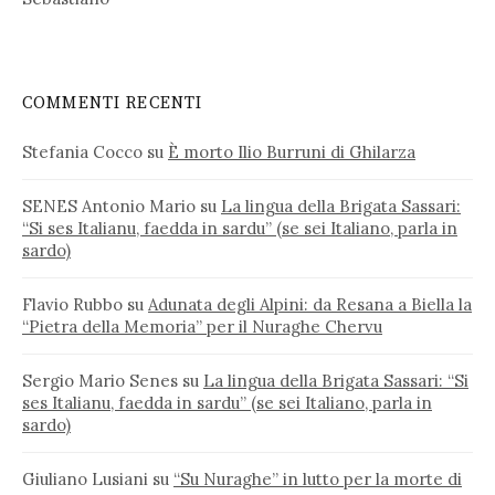
COMMENTI RECENTI
Stefania Cocco
su
È morto Ilio Burruni di Ghilarza
SENES Antonio Mario
su
La lingua della Brigata Sassari:
“Si ses Italianu, faedda in sardu” (se sei Italiano, parla in
sardo)
Flavio Rubbo
su
Adunata degli Alpini: da Resana a Biella la
“Pietra della Memoria” per il Nuraghe Chervu
Sergio Mario Senes
su
La lingua della Brigata Sassari: “Si
ses Italianu, faedda in sardu” (se sei Italiano, parla in
sardo)
Giuliano Lusiani
su
“Su Nuraghe” in lutto per la morte di