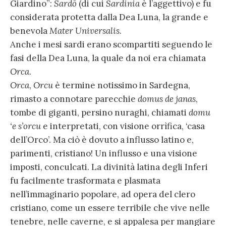
Giardino”:
Sardō
(di cui
Sardinia
è l’aggettivo) e fu
considerata protetta dalla Dea Luna, la grande e
benevola
Mater Universalis
.
Anche i mesi sardi erano scompartiti seguendo le
fasi della Dea Luna, la quale da noi era chiamata
Orca
.
Orca
,
Orcu
è termine notissimo in Sardegna,
rimasto a connotare parecchie
domus de janas
,
tombe di giganti, persino nuraghi, chiamati
domu
‘e s’orcu
e interpretati, con visione orrìfica, ‘casa
dell’Orco’. Ma ciò è dovuto a influsso latino e,
parimenti, cristiano! Un influsso e una visione
imposti, conculcati. La divinità latina degli Inferi
fu facilmente trasformata e plasmata
nell’immaginario popolare, ad opera del clero
cristiano, come un essere terribile che vive nelle
tenebre, nelle caverne, e si appalesa per mangiare