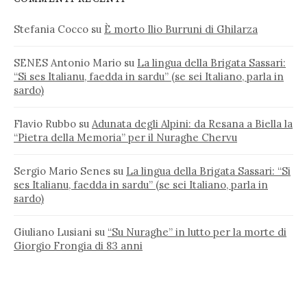
Stefania Cocco
su
È morto Ilio Burruni di Ghilarza
SENES Antonio Mario
su
La lingua della Brigata Sassari:
“Si ses Italianu, faedda in sardu” (se sei Italiano, parla in
sardo)
Flavio Rubbo
su
Adunata degli Alpini: da Resana a Biella la
“Pietra della Memoria” per il Nuraghe Chervu
Sergio Mario Senes
su
La lingua della Brigata Sassari: “Si
ses Italianu, faedda in sardu” (se sei Italiano, parla in
sardo)
Giuliano Lusiani
su
“Su Nuraghe” in lutto per la morte di
Giorgio Frongia di 83 anni