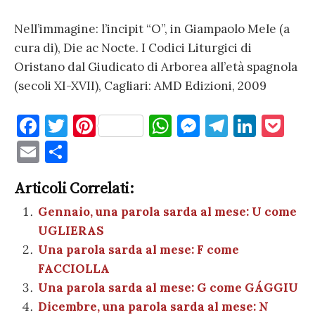
Nell’immagine: l’incipit “O”, in Giampaolo Mele (a
cura di), Die ac Nocte. I Codici Liturgici di
Oristano dal Giudicato di Arborea all’età spagnola
(secoli XI-XVII), Cagliari: AMD Edizioni, 2009
F
T
Pi
W
M
T
Li
P
a
w
nt
h
es
el
n
o
E
C
c
it
er
at
se
e
k
c
m
o
e
te
es
s
n
gr
e
k
Articoli Correlati:
ai
n
b
r
t
A
g
a
dI
et
Gennaio, una parola sarda al mese: U come
l
di
UGLIERAS
o
p
er
m
n
vi
Una parola sarda al mese: F come
o
p
di
FACCIOLLA
k
Una parola sarda al mese: G come GÁGGIU
Dicembre, una parola sarda al mese: N