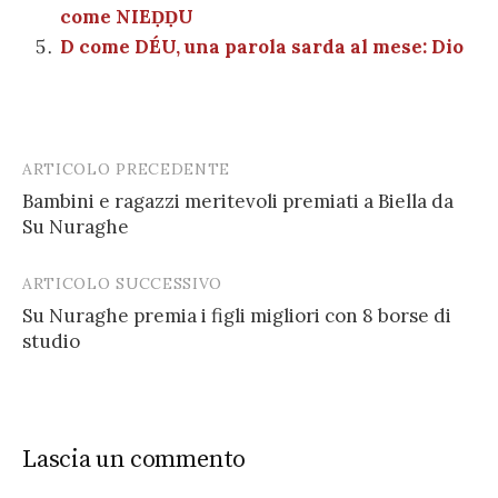
come NIEḌḌU
D come DÉU, una parola sarda al mese: Dio
ARTICOLO PRECEDENTE
Post
Bambini e ragazzi meritevoli premiati a Biella da
navigation
Su Nuraghe
ARTICOLO SUCCESSIVO
Su Nuraghe premia i figli migliori con 8 borse di
studio
Lascia un commento