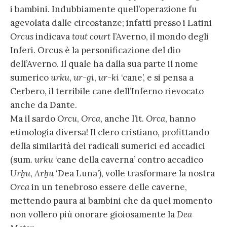
i bambini. Indubbiamente quell’operazione fu
agevolata dalle circostanze; infatti presso i Latini
Orcus
indicava
tout court
l’Averno, il mondo degli
Inferi. Orcus è la personificazione del dio
dell’Averno. Il quale ha dalla sua parte il nome
sumerico
urku
,
ur-gi
,
ur-ki
‘cane’, e si pensa a
Cerbero, il terribile cane dell’Inferno rievocato
anche da Dante.
Ma il sardo
Orcu
,
Orca
, anche l’it.
Orca
, hanno
etimologia diversa! Il clero cristiano, profittando
della similarità dei radicali sumerici ed accadici
(sum.
urku
‘cane della caverna’ contro accadico
Urḫu
,
Arḫu
‘Dea Luna’), volle trasformare la nostra
Orca
in un tenebroso essere delle caverne,
mettendo paura ai bambini che da quel momento
non vollero più onorare gioiosamente la
Dea