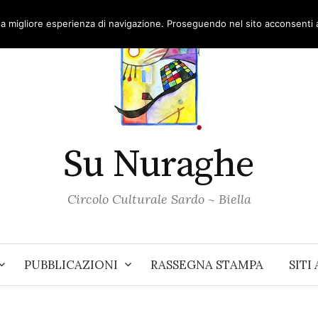
una migliore esperienza di navigazione. Proseguendo nel sito acconsenti al
Su Nuraghe
Circolo Culturale Sardo ~ Biella
PUBBLICAZIONI
RASSEGNA STAMPA
SITI