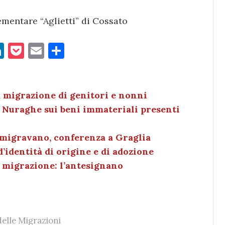
ementare “Aglietti” di Cossato
Li
P
E
C
n
o
m
o
k
c
ai
n
e
k
l
di
a migrazione di genitori e nonni
Su Nuraghe sui beni immateriali presenti
dI
et
vi
n
di
emigravano, conferenza a Graglia
’identità di origine e di adozione
di migrazione: l’antesignano
elle Migrazioni