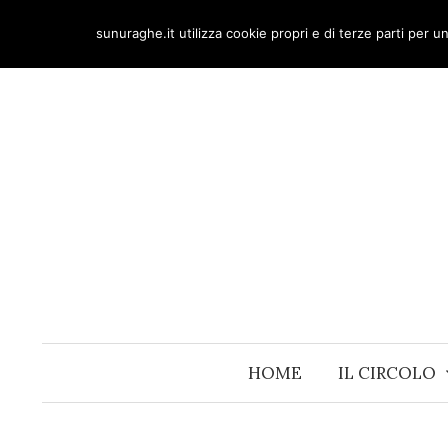
Skip
sunuraghe.it utilizza cookie propri e di terze parti per 
to
content
HOME
IL CIRCOLO