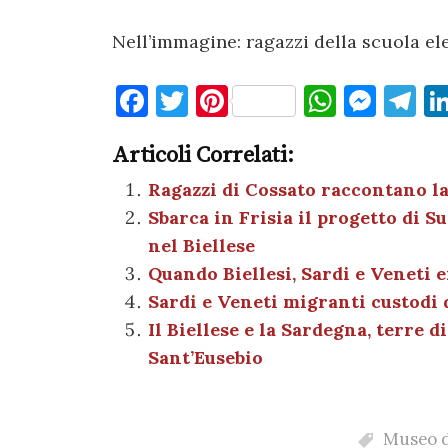
Nell’immagine: ragazzi della scuola el
F
T
Pi
W
M
T
a
w
nt
h
es
el
Articoli Correlati:
c
it
er
at
se
e
e
te
es
s
n
gr
Ragazzi di Cossato raccontano l
Sbarca in Frisia il progetto di 
b
r
t
A
g
a
nel Biellese
o
p
er
m
Quando Biellesi, Sardi e Veneti 
o
p
Sardi e Veneti migranti custodi d
k
Il Biellese e la Sardegna, terre 
Sant’Eusebio
Museo d