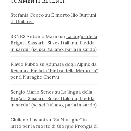
COMMENTI RECENTI
Stefania Cocco
su
È morto Ilio Burruni
di Ghilarza
SENES Antonio Mario
su
La lingua della
Brigata Sassari: “Si ses Italianu, faedda
in sardu” (se sei Italiano, parla in sardo)
Flavio Rubbo
su
Adunata degli Alpini: da
Resana a Biella la “Pietra della Memoria”
per il Nuraghe Chervu
Sergio Mario Senes
su
La lingua della
Brigata Sassari: “Si ses Italianu, faedda
in sardu” (se sei Italiano, parla in sardo)
Giuliano Lusiani
su
“Su Nuraghe” in
lutto per la morte di Giorgio Frongia di