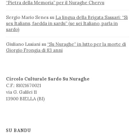
“Pietra della Memoria” per il Nuraghe Chervu
Sergio Mario Senes
su
La lingua della Brigata Sassari: “Si
ses Italianu, faedda in sardu” (se sei Italiano, parla in
sardo)
Giuliano Lusiani
su
“Su Nuraghe” in lutto per la morte di
Giorgio Frongia di 83 anni
Circolo Culturale Sardo Su Nuraghe
C.F.: 81021670021
via G. Galilei 11
13900 BIELLA (BI)
SU BANDU