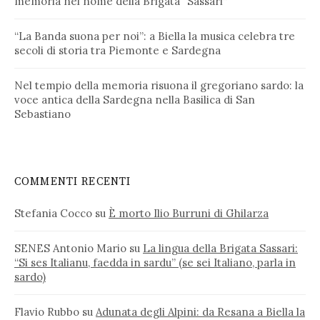
memoria nel nome della Brigata “Sassari”
“La Banda suona per noi”: a Biella la musica celebra tre
secoli di storia tra Piemonte e Sardegna
Nel tempio della memoria risuona il gregoriano sardo: la
voce antica della Sardegna nella Basilica di San
Sebastiano
COMMENTI RECENTI
Stefania Cocco
su
È morto Ilio Burruni di Ghilarza
SENES Antonio Mario
su
La lingua della Brigata Sassari:
“Si ses Italianu, faedda in sardu” (se sei Italiano, parla in
sardo)
Flavio Rubbo
su
Adunata degli Alpini: da Resana a Biella la