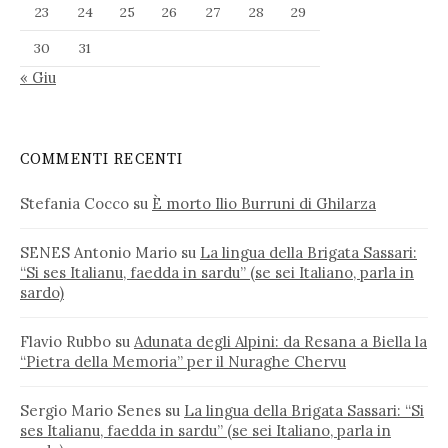
23
24
25
26
27
28
29
30
31
« Giu
COMMENTI RECENTI
Stefania Cocco
su
È morto Ilio Burruni di Ghilarza
SENES Antonio Mario
su
La lingua della Brigata Sassari:
“Si ses Italianu, faedda in sardu” (se sei Italiano, parla in
sardo)
Flavio Rubbo
su
Adunata degli Alpini: da Resana a Biella la
“Pietra della Memoria” per il Nuraghe Chervu
Sergio Mario Senes
su
La lingua della Brigata Sassari: “Si
ses Italianu, faedda in sardu” (se sei Italiano, parla in