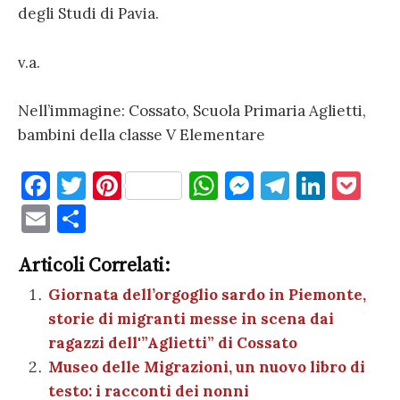
degli Studi di Pavia.
v.a.
Nell’immagine: Cossato, Scuola Primaria Aglietti,
bambini della classe V Elementare
F
T
Pi
W
M
T
Li
P
a
w
nt
h
es
el
n
o
E
C
c
it
er
at
se
e
k
c
m
o
e
te
es
s
n
gr
e
k
Articoli Correlati:
ai
n
b
r
t
A
g
a
dI
et
Giornata dell’orgoglio sardo in Piemonte,
l
di
storie di migranti messe in scena dai
o
p
er
m
n
vi
ragazzi dell'”Aglietti” di Cossato
o
p
di
Museo delle Migrazioni, un nuovo libro di
k
testo: i racconti dei nonni