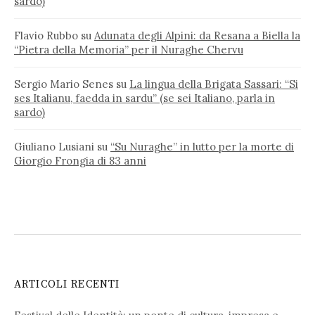
sardo)
Flavio Rubbo
su
Adunata degli Alpini: da Resana a Biella la
“Pietra della Memoria” per il Nuraghe Chervu
Sergio Mario Senes
su
La lingua della Brigata Sassari: “Si
ses Italianu, faedda in sardu” (se sei Italiano, parla in
sardo)
Giuliano Lusiani
su
“Su Nuraghe” in lutto per la morte di
Giorgio Frongia di 83 anni
ARTICOLI RECENTI