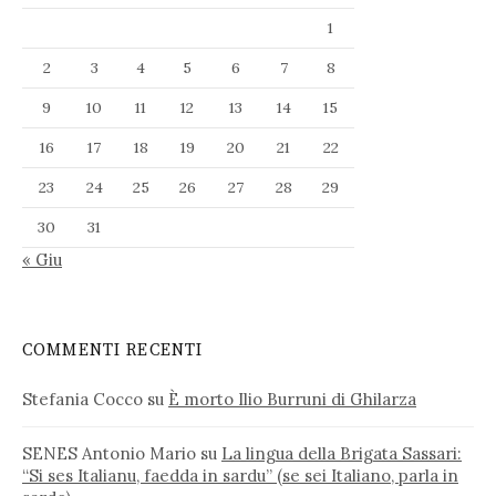
1
2
3
4
5
6
7
8
9
10
11
12
13
14
15
16
17
18
19
20
21
22
23
24
25
26
27
28
29
30
31
« Giu
COMMENTI RECENTI
Stefania Cocco
su
È morto Ilio Burruni di Ghilarza
SENES Antonio Mario
su
La lingua della Brigata Sassari:
“Si ses Italianu, faedda in sardu” (se sei Italiano, parla in