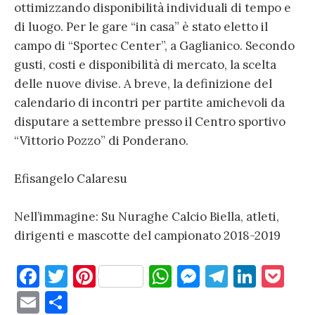
ottimizzando disponibilità individuali di tempo e
di luogo. Per le gare “in casa” è stato eletto il
campo di “Sportec Center”, a Gaglianico. Secondo
gusti, costi e disponibilità di mercato, la scelta
delle nuove divise. A breve, la definizione del
calendario di incontri per partite amichevoli da
disputare a settembre presso il Centro sportivo
“Vittorio Pozzo” di Ponderano.
Efisangelo Calaresu
Nell’immagine: Su Nuraghe Calcio Biella, atleti,
dirigenti e mascotte del campionato 2018-2019
F
T
Pi
W
M
T
Li
P
a
w
nt
h
es
el
n
o
E
C