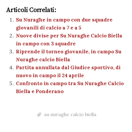
c
it
er
at
se
e
k
c
m
o
e
te
es
s
n
gr
e
k
Articoli Correlati:
ai
n
b
r
t
A
g
a
dI
et
Su Nuraghe in campo con due squadre
l
di
giovanili di calcio a 7 e a 5
o
p
er
m
n
vi
Nuove divise per Su Nuraghe Calcio Biella
o
p
di
in campo con 3 squadre
k
Riprende il torneo giovanile, in campo Su
Nuraghe calcio Biella
Partita annullata dal Giudice sportivo, di
nuovo in campo il 24 aprile
Confronto in campo tra Su Nuraghe Calcio
Biella e Ponderano
su nuraghe calcio biella