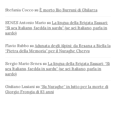
Stefania Cocco
su
È morto Ilio Burruni di Ghilarza
SENES Antonio Mario
su
La lingua della Brigata Sassari:
“Si ses Italianu, faedda in sardu” (se sei Italiano, parla in
sardo)
Flavio Rubbo
su
Adunata degli Alpini: da Resana a Biella la
“Pietra della Memoria” per il Nuraghe Chervu
Sergio Mario Senes
su
La lingua della Brigata Sassari: “Si
ses Italianu, faedda in sardu” (se sei Italiano, parla in
sardo)
Giuliano Lusiani
su
“Su Nuraghe” in lutto per la morte di
Giorgio Frongia di 83 anni