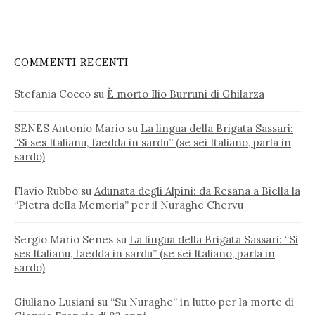
COMMENTI RECENTI
Stefania Cocco
su
È morto Ilio Burruni di Ghilarza
SENES Antonio Mario
su
La lingua della Brigata Sassari:
“Si ses Italianu, faedda in sardu” (se sei Italiano, parla in
sardo)
Flavio Rubbo
su
Adunata degli Alpini: da Resana a Biella la
“Pietra della Memoria” per il Nuraghe Chervu
Sergio Mario Senes
su
La lingua della Brigata Sassari: “Si
ses Italianu, faedda in sardu” (se sei Italiano, parla in
sardo)
Giuliano Lusiani
su
“Su Nuraghe” in lutto per la morte di