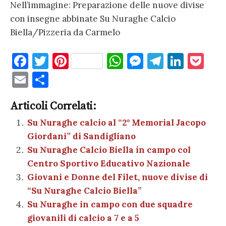
Nell’immagine: Preparazione delle nuove divise
con insegne abbinate Su Nuraghe Calcio
Biella/Pizzeria da Carmelo
F
T
Pi
W
M
T
Li
P
a
w
nt
h
es
el
n
o
E
C
c
it
er
at
se
e
k
c
m
o
e
te
es
s
n
gr
e
k
Articoli Correlati:
ai
n
b
r
t
A
g
a
dI
et
Su Nuraghe calcio al “2° Memorial Jacopo
l
di
Giordani” di Sandigliano
o
p
er
m
n
vi
Su Nuraghe Calcio Biella in campo col
o
p
di
Centro Sportivo Educativo Nazionale
k
Giovani e Donne del Filet, nuove divise di
“Su Nuraghe Calcio Biella”
Su Nuraghe in campo con due squadre
giovanili di calcio a 7 e a 5