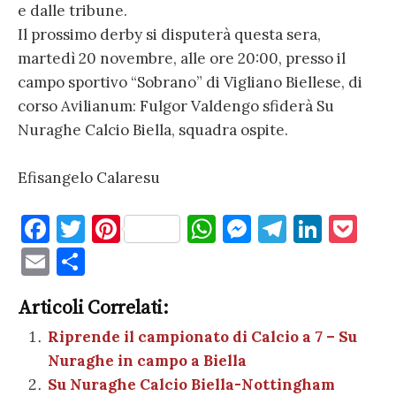
e dalle tribune.
Il prossimo derby si disputerà questa sera,
martedì 20 novembre, alle ore 20:00, presso il
campo sportivo “Sobrano” di Vigliano Biellese, di
corso Avilianum: Fulgor Valdengo sfiderà Su
Nuraghe Calcio Biella, squadra ospite.
Efisangelo Calaresu
F
T
Pi
W
M
T
Li
P
a
w
nt
h
es
el
n
o
E
C
c
it
er
at
se
e
k
c
m
o
e
te
es
s
n
gr
e
k
Articoli Correlati:
ai
n
b
r
t
A
g
a
dI
et
Riprende il campionato di Calcio a 7 – Su
l
di
Nuraghe in campo a Biella
o
p
er
m
n
vi
Su Nuraghe Calcio Biella-Nottingham