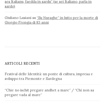
ses Italianu, faedda in sardu” (se sei Italiano, parla in
sardo)
Giuliano Lusiani
su
“Su Nuraghe” in lutto per la morte di
Giorgio Frongia di 83 anni
ARTICOLI RECENTI
Festival delle Identità: un ponte di cultura, impresa e
sviluppo tra Piemonte e Sardegna
“Chie no ischit pregare andhet a mare” / “Chi non sa
pregare vada al mare”