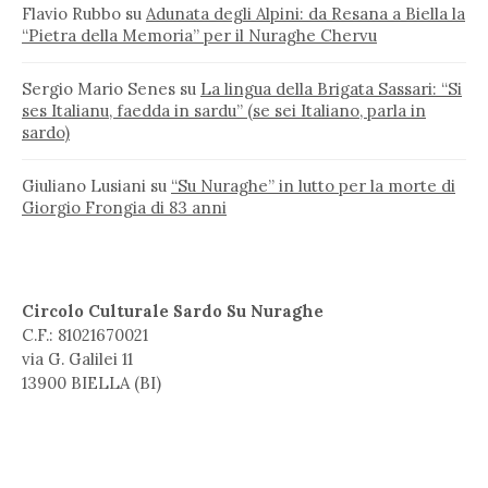
Flavio Rubbo
su
Adunata degli Alpini: da Resana a Biella la
“Pietra della Memoria” per il Nuraghe Chervu
Sergio Mario Senes
su
La lingua della Brigata Sassari: “Si
ses Italianu, faedda in sardu” (se sei Italiano, parla in
sardo)
Giuliano Lusiani
su
“Su Nuraghe” in lutto per la morte di
Giorgio Frongia di 83 anni
Circolo Culturale Sardo Su Nuraghe
C.F.: 81021670021
via G. Galilei 11
13900 BIELLA (BI)