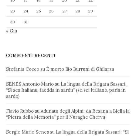
23
24
25
26
27
28
29
30
31
« Giu
COMMENTI RECENTI
Stefania Cocco
su
È morto Ilio Burruni di Ghilarza
SENES Antonio Mario
su
La lingua della Brigata Sassari:
“Si ses Italianu, faedda in sardu” (se sei Italiano, parla in
sardo)
Flavio Rubbo
su
Adunata degli Alpini: da Resana a Biella la
“Pietra della Memoria” per il Nuraghe Chervu
Sergio Mario Senes
su
La lingua della Brigata Sassari: “Si