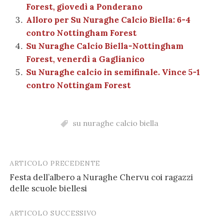
o
p
di
Forest, giovedì a Ponderano
k
Alloro per Su Nuraghe Calcio Biella: 6-4
contro Nottingham Forest
Su Nuraghe Calcio Biella-Nottingham
Forest, venerdì a Gaglianico
Su Nuraghe calcio in semifinale. Vince 5-1
contro Nottingam Forest
su nuraghe calcio biella
ARTICOLO PRECEDENTE
Post
Festa dell’albero a Nuraghe Chervu coi ragazzi
navigation
delle scuole biellesi
ARTICOLO SUCCESSIVO