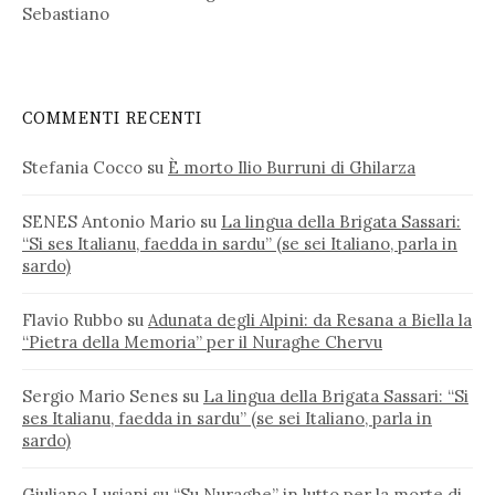
Sebastiano
COMMENTI RECENTI
Stefania Cocco
su
È morto Ilio Burruni di Ghilarza
SENES Antonio Mario
su
La lingua della Brigata Sassari:
“Si ses Italianu, faedda in sardu” (se sei Italiano, parla in
sardo)
Flavio Rubbo
su
Adunata degli Alpini: da Resana a Biella la
“Pietra della Memoria” per il Nuraghe Chervu
Sergio Mario Senes
su
La lingua della Brigata Sassari: “Si
ses Italianu, faedda in sardu” (se sei Italiano, parla in
sardo)
Giuliano Lusiani
su
“Su Nuraghe” in lutto per la morte di