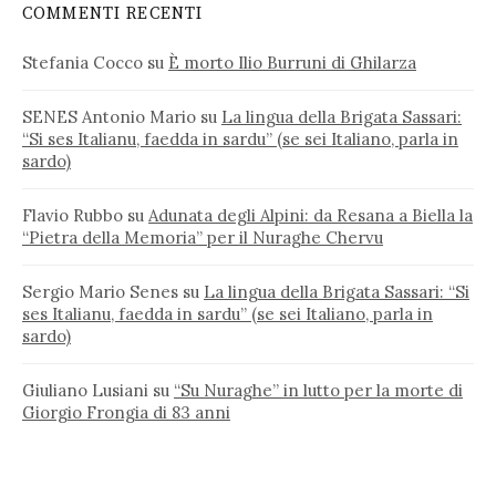
COMMENTI RECENTI
Stefania Cocco
su
È morto Ilio Burruni di Ghilarza
SENES Antonio Mario
su
La lingua della Brigata Sassari:
“Si ses Italianu, faedda in sardu” (se sei Italiano, parla in
sardo)
Flavio Rubbo
su
Adunata degli Alpini: da Resana a Biella la
“Pietra della Memoria” per il Nuraghe Chervu
Sergio Mario Senes
su
La lingua della Brigata Sassari: “Si
ses Italianu, faedda in sardu” (se sei Italiano, parla in
sardo)
Giuliano Lusiani
su
“Su Nuraghe” in lutto per la morte di
Giorgio Frongia di 83 anni