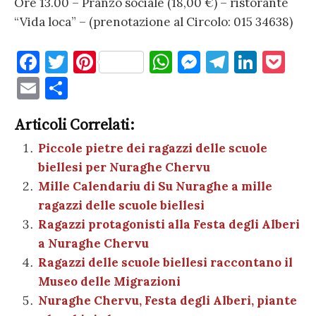
Ore 13.00 – Pranzo sociale (18,00 €) – ristorante
“Vida loca” – (prenotazione al Circolo: 015 34638)
F
T
Pi
W
M
T
Li
P
a
w
nt
h
es
el
n
o
E
C
c
it
er
at
se
e
k
c
m
o
e
te
es
s
n
gr
e
k
Articoli Correlati:
ai
n
b
r
t
A
g
a
dI
et
Piccole pietre dei ragazzi delle scuole
l
di
biellesi per Nuraghe Chervu
o
p
er
m
n
vi
Mille Calendariu di Su Nuraghe a mille
o
p
di
ragazzi delle scuole biellesi
k
Ragazzi protagonisti alla Festa degli Alberi
a Nuraghe Chervu
Ragazzi delle scuole biellesi raccontano il
Museo delle Migrazioni
Nuraghe Chervu, Festa degli Alberi, piante