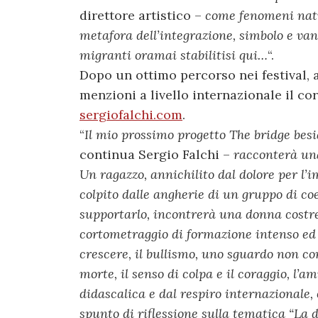
direttore artistico –
come fenomeni natur
metafora dell’integrazione, simbolo e van
migranti oramai stabilitisi qui…
“.
Dopo un ottimo percorso nei festival, a
menzioni a livello internazionale il c
sergiofalchi.com
.
“
Il mio prossimo progetto The bridge besid
continua Sergio Falchi –
racconterà una
Un ragazzo, annichilito dal dolore per l’
colpito dalle angherie di un gruppo di co
supportarlo, incontrerà una donna costre
cortometraggio di formazione intenso ed e
crescere, il bullismo, uno sguardo non con
morte, il senso di colpa e il coraggio, l’
didascalica e dal respiro internazionale,
spunto di riflessione sulla tematica “La d