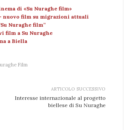
k
c
ai
n
e
k
l
di
 cinema di «Su Nuraghe film»
 nuovo film su migrazioni attuali
dI
et
vi
 “Su Nuraghe film”
n
di
vi film a Su Nuraghe
ma a Biella
uraghe Film
ARTICOLO SUCCESSIVO
Interesse internazionale al progetto
biellese di Su Nuraghe