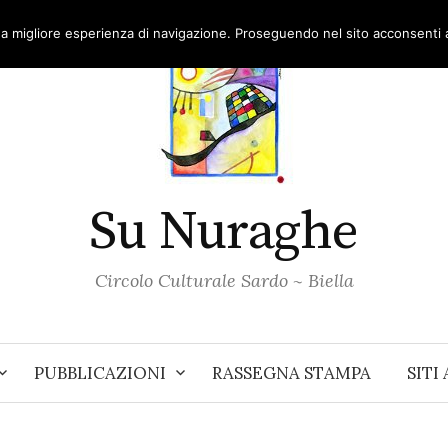
una migliore esperienza di navigazione. Proseguendo nel sito acconsenti al
Su Nuraghe
Circolo Culturale Sardo ~ Biella
PUBBLICAZIONI
RASSEGNA STAMPA
SITI