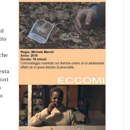
ul
tto
che
esta
tori
o
to