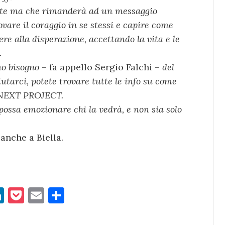
 forte ma che rimanderà ad un messaggio
ovare il coraggio in se stessi e capire come
ere alla disperazione, accettando la vita e le
.
mo bisogno
– fa appello Sergio Falchi –
del
utarci, potete trovare tutte le info su come
 NEXT PROJECT.
ossa emozionare chi la vedrà, e non sia solo
nche a Biella.
Li
P
E
C
n
o
m
o