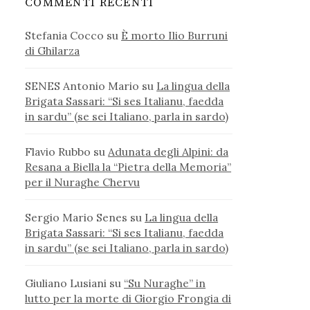
COMMENTI RECENTI
Stefania Cocco
su
È morto Ilio Burruni
di Ghilarza
SENES Antonio Mario
su
La lingua della
Brigata Sassari: “Si ses Italianu, faedda
in sardu” (se sei Italiano, parla in sardo)
Flavio Rubbo
su
Adunata degli Alpini: da
Resana a Biella la “Pietra della Memoria”
per il Nuraghe Chervu
Sergio Mario Senes
su
La lingua della
Brigata Sassari: “Si ses Italianu, faedda
in sardu” (se sei Italiano, parla in sardo)
Giuliano Lusiani
su
“Su Nuraghe” in
lutto per la morte di Giorgio Frongia di