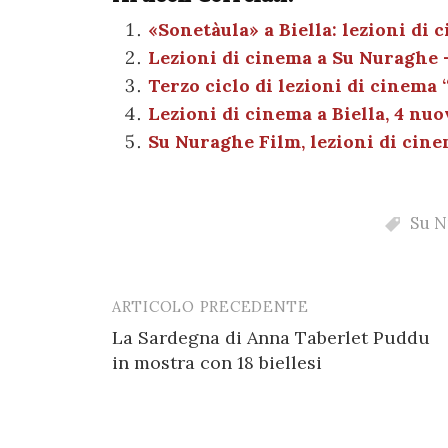
c
it
er
at
se
e
e
te
es
s
n
gr
«Sonetàula» a Biella: lezioni di
Lezioni di cinema a Su Nuraghe –
b
r
t
A
g
a
Terzo ciclo di lezioni di cinema
o
p
er
m
Lezioni di cinema a Biella, 4 nuo
o
p
Su Nuraghe Film, lezioni di cine
k
Su N
ARTICOLO PRECEDENTE
Post
La Sardegna di Anna Taberlet Puddu
navigation
in mostra con 18 biellesi