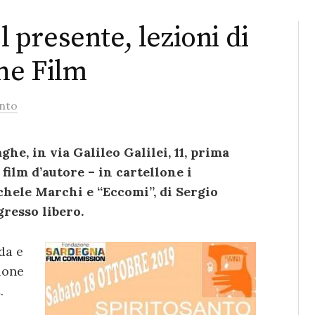
el presente, lezioni di
he Film
nto
ghe, in via Galileo Galilei, 11, prima
film d’autore – in cartellone i
chele Marchi e “Eccomi”, di Sergio
gresso libero.
da e
llone
m
.