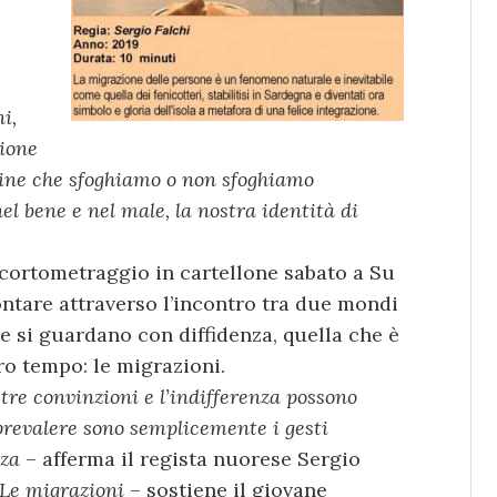
i,
zione
tudine che sfoghiamo o non sfoghiamo
el bene e nel male, la nostra identità di
 cortometraggio in cartellone sabato a Su
ontare attraverso l’incontro tra due mondi
 si guardano con diffidenza, quella che è
ro tempo: le migrazioni.
stre convinzioni e l’indifferenza possono
 prevalere sono semplicemente i gesti
nza
– afferma il regista nuorese Sergio
 Le migrazioni
– sostiene il giovane