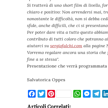
Si tratterà di uno short film di livello,
chiaro e positivo: Non arrendersi mai, tr
nonostante le difficoltà, non si debba ced
sfide, anche difficili, che ci si presentano
Per poter dare vita a tutto questo abbia
contributo di tutti coloro che potranno ai
aiutarci su
sergiofalchi.com
alla pagine
Vorremo regalare ancora una storia che p
fine a se stessa
“.
Presentazione che verrà programmata a
Salvatorica Oppes
F
T
Pi
W
M
T
a
w
nt
h
es
el
Articoli Correlati: