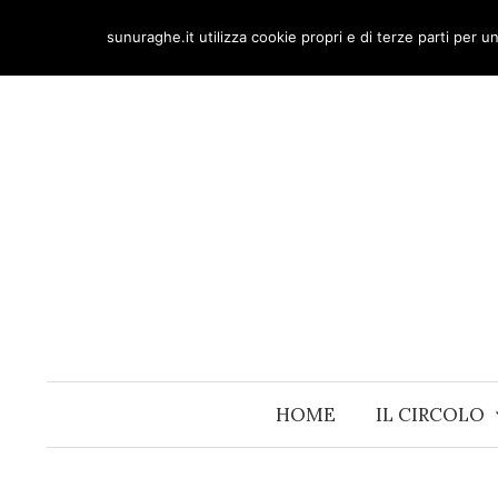
Skip
sunuraghe.it utilizza cookie propri e di terze parti per 
to
content
HOME
IL CIRCOLO