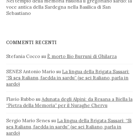
Nel tempio della memoria risuona il gregoriano sardo: la
voce antica della Sardegna nella Basilica di San
Sebastiano
COMMENTI RECENTI
Stefania Cocco
su
È morto Ilio Burruni di Ghilarza
SENES Antonio Mario
su
La lingua della Brigata Sassari:
“Si ses Italianu, faedda in sardu” (se sei Italiano, parla in
sardo)
Flavio Rubbo
su
Adunata degli Alpini: da Resana a Biella la
“Pietra della Memoria” per il Nuraghe Chervu
Sergio Mario Senes
su
La lingua della Brigata Sassari: “Si
ses Italianu, faedda in sardu” (se sei Italiano, parla in
sardo)