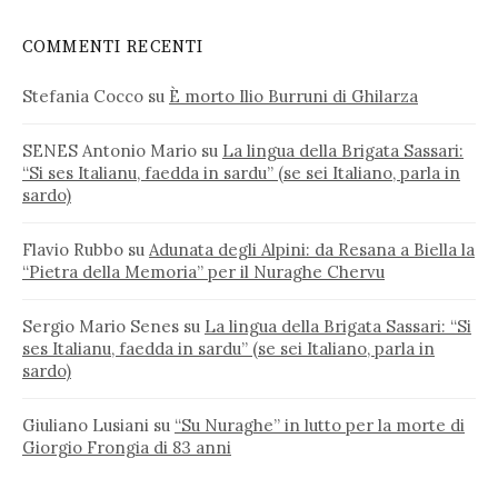
COMMENTI RECENTI
Stefania Cocco
su
È morto Ilio Burruni di Ghilarza
SENES Antonio Mario
su
La lingua della Brigata Sassari:
“Si ses Italianu, faedda in sardu” (se sei Italiano, parla in
sardo)
Flavio Rubbo
su
Adunata degli Alpini: da Resana a Biella la
“Pietra della Memoria” per il Nuraghe Chervu
Sergio Mario Senes
su
La lingua della Brigata Sassari: “Si
ses Italianu, faedda in sardu” (se sei Italiano, parla in
sardo)
Giuliano Lusiani
su
“Su Nuraghe” in lutto per la morte di
Giorgio Frongia di 83 anni