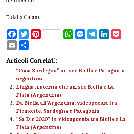
dell’oceano.
Eulalia Galanu
F
T
Pi
W
M
T
Li
P
a
w
nt
h
es
el
n
o
E
C
c
it
er
at
se
e
k
c
m
o
e
te
es
s
n
gr
e
k
Articoli Correlati:
ai
n
b
r
t
A
g
a
dI
et
“Casa Sardegna” unisce Biella e Patagonia
l
di
argentina
o
p
er
m
n
vi
Lingua materna che unisce Biella e La
o
p
di
Plata (Argentina)
k
Da Biella all’Argentina, videopoesia tra
Piemonte, Sardegna e Patagonia
“Sa Die 2020” in videopoesia tra Biella e La
Plata (Argentina)