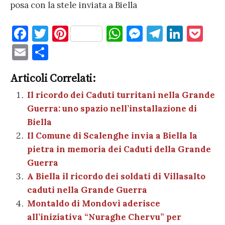
posa con la stele inviata a Biella
F
T
Pi
W
M
T
Li
P
a
w
nt
h
es
el
n
o
E
C
c
it
er
at
se
e
k
c
m
o
e
te
es
s
n
gr
e
k
Articoli Correlati:
ai
n
b
r
t
A
g
a
dI
et
Il ricordo dei Caduti turritani nella Grande
l
di
Guerra: uno spazio nell’installazione di
o
p
er
m
n
vi
Biella
o
p
di
Il Comune di Scalenghe invia a Biella la
k
pietra in memoria dei Caduti della Grande
Guerra
A Biella il ricordo dei soldati di Villasalto
caduti nella Grande Guerra
Montaldo di Mondovì aderisce
all’iniziativa “Nuraghe Chervu” per