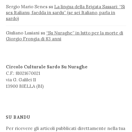
Sergio Mario Senes
su
La lingua della Brigata Sassari: “Si
ses Italianu, faedda in sardu” (se sei Italiano, parla in
sardo)
Giuliano Lusiani
su
“Su Nuraghe” in lutto per la morte di
Giorgio Frongia di 83 anni
Circolo Culturale Sardo Su Nuraghe
C.F.: 81021670021
via G. Galilei 11
13900 BIELLA (BI)
SU BANDU
Per ricevere gli articoli pubblicati direttamente nella tua