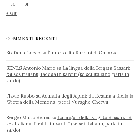
30
31
« Giu
COMMENTI RECENTI
Stefania Cocco
su
È morto Ilio Burruni di Ghilarza
SENES Antonio Mario
su
La lingua della Brigata Sassari:
“Si ses Italianu, faedda in sardu” (se sei Italiano, parla in
sardo)
Flavio Rubbo
su
Adunata degli Alpini: da Resana a Biella la
“Pietra della Memoria” per il Nuraghe Chervu
Sergio Mario Senes
su
La lingua della Brigata Sassari: “Si
ses Italianu, faedda in sardu” (se sei Italiano, parla in
sardo)