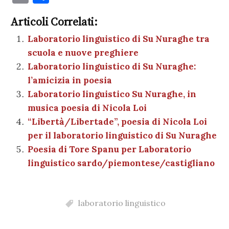
c
it
er
at
se
e
k
c
m
o
e
te
es
s
n
gr
e
k
Articoli Correlati:
ai
n
b
r
t
A
g
a
dI
et
Laboratorio linguistico di Su Nuraghe tra
l
di
scuola e nuove preghiere
o
p
er
m
n
vi
Laboratorio linguistico di Su Nuraghe:
o
p
di
l’amicizia in poesia
k
Laboratorio linguistico Su Nuraghe, in
musica poesia di Nicola Loi
“Libertà/Libertade”, poesia di Nicola Loi
per il laboratorio linguistico di Su Nuraghe
Poesia di Tore Spanu per Laboratorio
linguistico sardo/piemontese/castigliano
laboratorio linguistico