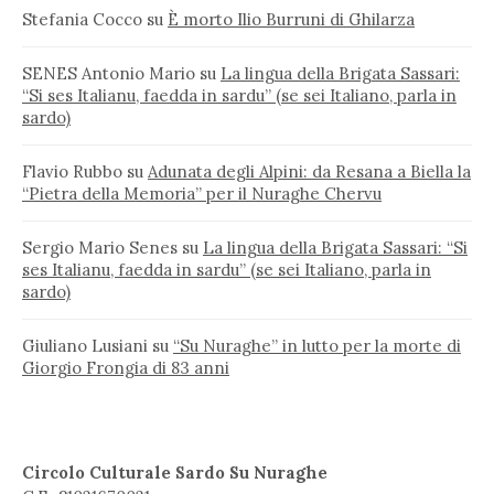
Stefania Cocco
su
È morto Ilio Burruni di Ghilarza
SENES Antonio Mario
su
La lingua della Brigata Sassari:
“Si ses Italianu, faedda in sardu” (se sei Italiano, parla in
sardo)
Flavio Rubbo
su
Adunata degli Alpini: da Resana a Biella la
“Pietra della Memoria” per il Nuraghe Chervu
Sergio Mario Senes
su
La lingua della Brigata Sassari: “Si
ses Italianu, faedda in sardu” (se sei Italiano, parla in
sardo)
Giuliano Lusiani
su
“Su Nuraghe” in lutto per la morte di
Giorgio Frongia di 83 anni
Circolo Culturale Sardo Su Nuraghe