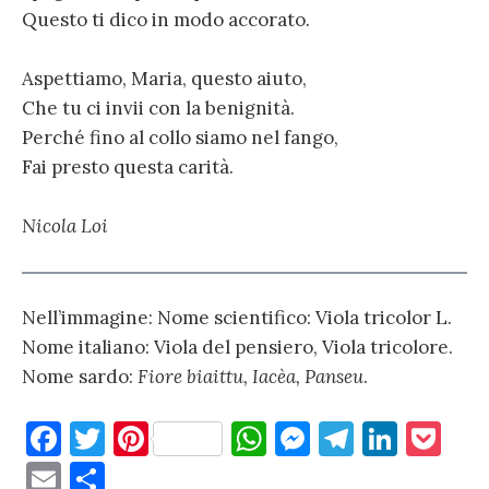
Questo ti dico in modo accorato.
Aspettiamo, Maria, questo aiuto,
Che tu ci invii con la benignità.
Perché fino al collo siamo nel fango,
Fai presto questa carità.
Nicola Loi
Nell’immagine: Nome scientifico: Viola tricolor L.
Nome italiano: Viola del pensiero, Viola tricolore.
Nome sardo:
Fiore biaittu, Iacèa, Panseu
.
F
T
Pi
W
M
T
Li
P
a
w
nt
h
es
el
n
o
E
C