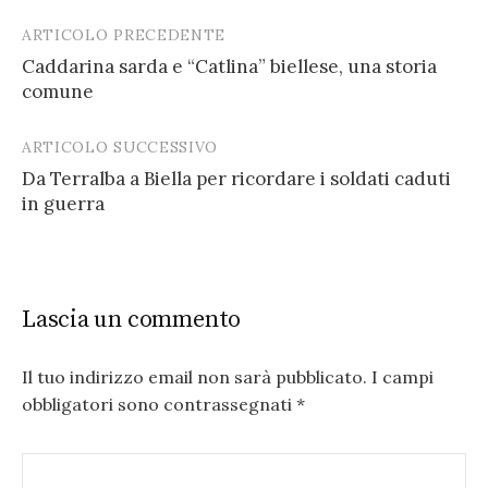
ARTICOLO PRECEDENTE
Post
Caddarina sarda e “Catlina” biellese, una storia
navigation
comune
ARTICOLO SUCCESSIVO
Da Terralba a Biella per ricordare i soldati caduti
in guerra
Lascia un commento
Il tuo indirizzo email non sarà pubblicato.
I campi
obbligatori sono contrassegnati
*