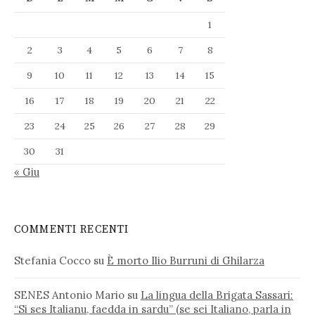
1
2
3
4
5
6
7
8
9
10
11
12
13
14
15
16
17
18
19
20
21
22
23
24
25
26
27
28
29
30
31
« Giu
COMMENTI RECENTI
Stefania Cocco
su
È morto Ilio Burruni di Ghilarza
SENES Antonio Mario
su
La lingua della Brigata Sassari:
“Si ses Italianu, faedda in sardu” (se sei Italiano, parla in