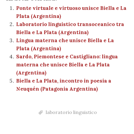
e
te
es
s
n
gr
e
k
ai
n
b
r
t
A
g
a
dI
et
Ponte virtuale e virtuoso unisce Biella e La
l
di
Plata (Argentina)
o
p
er
m
n
vi
Laboratorio linguistico transoceanico tra
o
p
di
Biella e La Plata (Argentina)
k
Lingua materna che unisce Biella e La
Plata (Argentina)
Sardo, Piemontese e Castigliano: lingua
materna che unisce Biella e La Plata
(Argentina)
Biella e La Plata, incontro in poesia a
Neuquén (Patagonia Argentina)
laboratorio linguistico