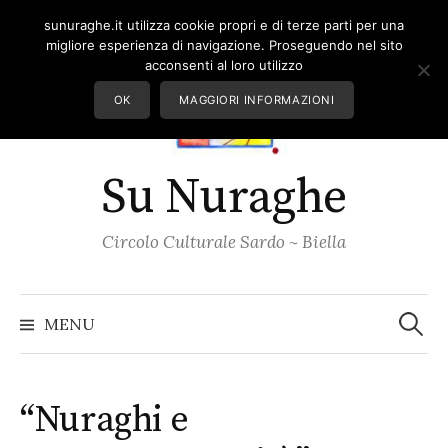
Skip
sunuraghe.it utilizza cookie propri e di terze parti per una
to
migliore esperienza di navigazione. Proseguendo nel sito
content
acconsenti al loro utilizzo
OK
MAGGIORI INFORMAZIONI
Su Nuraghe
Circolo Culturale Sardo ~ Biella
Ricerc
per:
MENU
“Nuraghi e