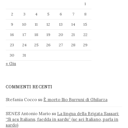
1
2
3
4
5
6
7
8
9
10
11
12
13
14
15
16
17
18
19
20
21
22
23
24
25
26
27
28
29
30
31
« Giu
COMMENTI RECENTI
Stefania Cocco
su
È morto Ilio Burruni di Ghilarza
SENES Antonio Mario
su
La lingua della Brigata Sassari:
“Si ses Italianu, faedda in sardu” (se sei Italiano, parla in
sardo)