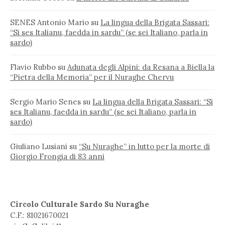
SENES Antonio Mario
su
La lingua della Brigata Sassari:
“Si ses Italianu, faedda in sardu” (se sei Italiano, parla in
sardo)
Flavio Rubbo
su
Adunata degli Alpini: da Resana a Biella la
“Pietra della Memoria” per il Nuraghe Chervu
Sergio Mario Senes
su
La lingua della Brigata Sassari: “Si
ses Italianu, faedda in sardu” (se sei Italiano, parla in
sardo)
Giuliano Lusiani
su
“Su Nuraghe” in lutto per la morte di
Giorgio Frongia di 83 anni
Circolo Culturale Sardo Su Nuraghe
C.F.: 81021670021