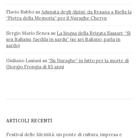
Flavio Rubbo
su
Adunata degli Alpini: da Resana a Biella la
“Pietra della Memoria” per il Nuraghe Chervu
Sergio Mario Senes
su
La lingua della Brigata Sassari: “Si
ses Italianu, faedda in sardu” (se sei Italiano, parla in
sardo)
Giuliano Lusiani
su
“Su Nuraghe” in lutto per la morte di
Giorgio Frongia di 83 anni
ARTICOLI RECENTI
Festival delle Identità: un ponte di cultura, impresa e