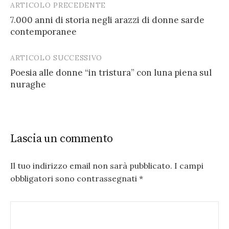
ARTICOLO PRECEDENTE
Post
7.000 anni di storia negli arazzi di donne sarde
navigation
contemporanee
ARTICOLO SUCCESSIVO
Poesia alle donne “in tristura” con luna piena sul
nuraghe
Lascia un commento
Il tuo indirizzo email non sarà pubblicato.
I campi
obbligatori sono contrassegnati
*