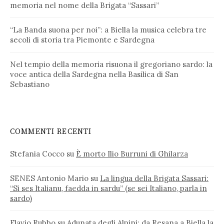
memoria nel nome della Brigata “Sassari”
“La Banda suona per noi”: a Biella la musica celebra tre
secoli di storia tra Piemonte e Sardegna
Nel tempio della memoria risuona il gregoriano sardo: la
voce antica della Sardegna nella Basilica di San
Sebastiano
COMMENTI RECENTI
Stefania Cocco
su
È morto Ilio Burruni di Ghilarza
SENES Antonio Mario
su
La lingua della Brigata Sassari:
“Si ses Italianu, faedda in sardu” (se sei Italiano, parla in
sardo)
Flavio Rubbo
su
Adunata degli Alpini: da Resana a Biella la