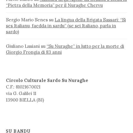
“Pietra della Memoria” per il Nuraghe Chervu
Sergio Mario Senes
su
La lingua della Brigata Sassari: “Si
ses Italianu, faedda in sardu” (se sei Italiano, parla in
sardo)
Giuliano Lusiani
su
“Su Nuraghe” in lutto per la morte di
Giorgio Frongia di 83 anni
Circolo Culturale Sardo Su Nuraghe
C.F.: 81021670021
via G. Galilei 11
13900 BIELLA (BI)
SU BANDU