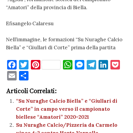
“Amatori” della provincia di Biella.
Efisangelo Calaresu
Nell’immagine, le formazioni “Su Nuraghe Calcio
Biella” e “Giullari di Corte” prima della partita
F
T
Pi
W
M
T
Li
P
a
w
nt
h
es
el
n
o
E
C
c
it
er
at
se
e
k
c
m
o
e
te
es
s
n
gr
e
k
Articoli Correlati:
ai
n
b
r
t
A
g
a
dI
et
“Su Nuraghe Calcio Biella” e “Giullari di
l
di
Corte” in campo verso il campionato
o
p
er
m
n
vi
biellese “Amatori” 2020-2021
o
p
di
Su Nuraghe Calcio/Pizzeria da Carmelo
k
vince 4-2 contro Herta Vernello