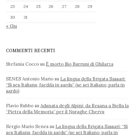
23
24
25
26
27
28
29
30
31
« Giu
COMMENTI RECENTI
Stefania Cocco
su
È morto Ilio Burruni di Ghilarza
SENES Antonio Mario
su
La lingua della Brigata Sassari:
“Si ses Italianu, faedda in sardu” (se sei Italiano, parla in
sardo)
Flavio Rubbo
su
Adunata degli Alpini: da Resana a Biella la
“Pietra della Memoria” per il Nuraghe Chervu
Sergio Mario Senes
su
La lingua della Brigata Sassari: “Si
ses Italianu, faedda in sardu” (se sei Italiano, parla in