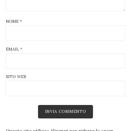
NOME
*
EMAIL
*
SITO WEB
Questo sito utilizza Akismet per ridurre lo spam.