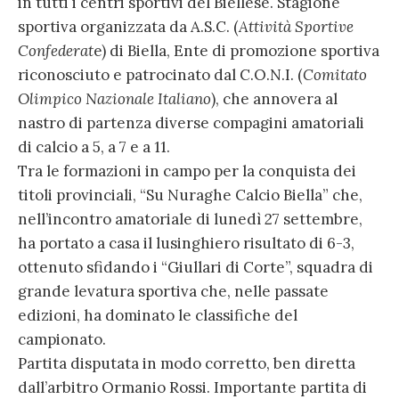
in tutti i centri sportivi del Biellese. Stagione
sportiva organizzata da A.S.C. (
Attività Sportive
Confederat
e) di Biella, Ente di promozione sportiva
riconosciuto e patrocinato dal C.O.N.I. (
Comitato
Olimpico Nazionale Italiano
), che annovera al
nastro di partenza diverse compagini amatoriali
di calcio a 5, a 7 e a 11.
Tra le formazioni in campo per la conquista dei
titoli provinciali, “Su Nuraghe Calcio Biella” che,
nell’incontro amatoriale di lunedì 27 settembre,
ha portato a casa il lusinghiero risultato di 6-3,
ottenuto sfidando i “Giullari di Corte”, squadra di
grande levatura sportiva che, nelle passate
edizioni, ha dominato le classifiche del
campionato.
Partita disputata in modo corretto, ben diretta
dall’arbitro Ormanio Rossi. Importante partita di