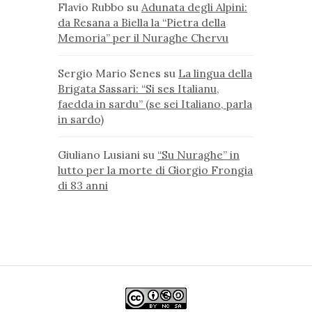
Flavio Rubbo
su
Adunata degli Alpini:
da Resana a Biella la “Pietra della
Memoria” per il Nuraghe Chervu
Sergio Mario Senes
su
La lingua della
Brigata Sassari: “Si ses Italianu,
faedda in sardu” (se sei Italiano, parla
in sardo)
Giuliano Lusiani
su
“Su Nuraghe” in
lutto per la morte di Giorgio Frongia
di 83 anni