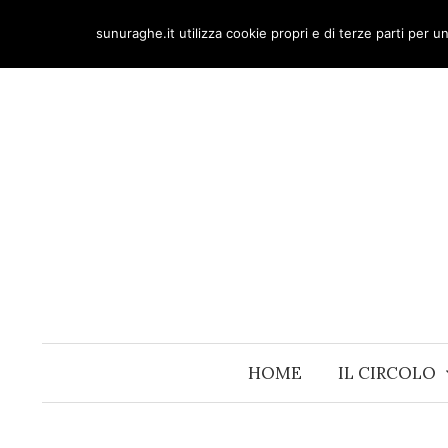
Skip
sunuraghe.it utilizza cookie propri e di terze parti per 
to
content
HOME
IL CIRCOLO