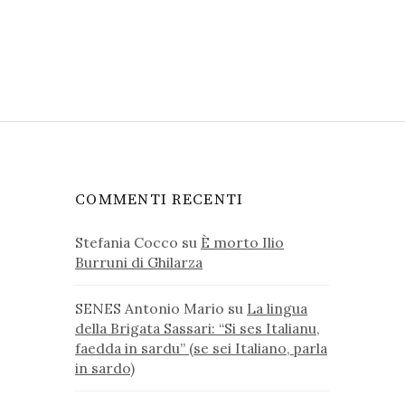
COMMENTI RECENTI
Stefania Cocco
su
È morto Ilio
Burruni di Ghilarza
SENES Antonio Mario
su
La lingua
della Brigata Sassari: “Si ses Italianu,
faedda in sardu” (se sei Italiano, parla
in sardo)