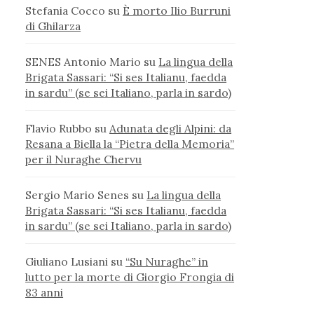
Stefania Cocco
su
È morto Ilio Burruni
di Ghilarza
SENES Antonio Mario
su
La lingua della
Brigata Sassari: “Si ses Italianu, faedda
in sardu” (se sei Italiano, parla in sardo)
Flavio Rubbo
su
Adunata degli Alpini: da
Resana a Biella la “Pietra della Memoria”
per il Nuraghe Chervu
Sergio Mario Senes
su
La lingua della
Brigata Sassari: “Si ses Italianu, faedda
in sardu” (se sei Italiano, parla in sardo)
Giuliano Lusiani
su
“Su Nuraghe” in
lutto per la morte di Giorgio Frongia di
83 anni