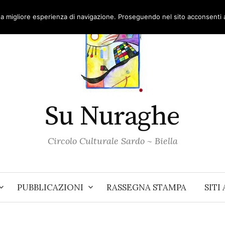
una migliore esperienza di navigazione. Proseguendo nel sito acconsenti al
Su Nuraghe
Circolo Culturale Sardo ~ Biella
PUBBLICAZIONI
RASSEGNA STAMPA
SITI