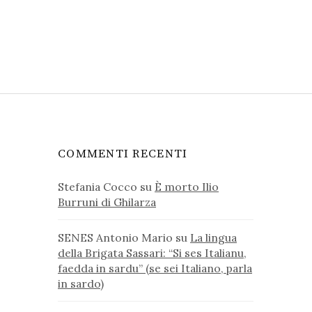
COMMENTI RECENTI
Stefania Cocco
su
È morto Ilio
Burruni di Ghilarza
SENES Antonio Mario
su
La lingua
della Brigata Sassari: “Si ses Italianu,
faedda in sardu” (se sei Italiano, parla
in sardo)