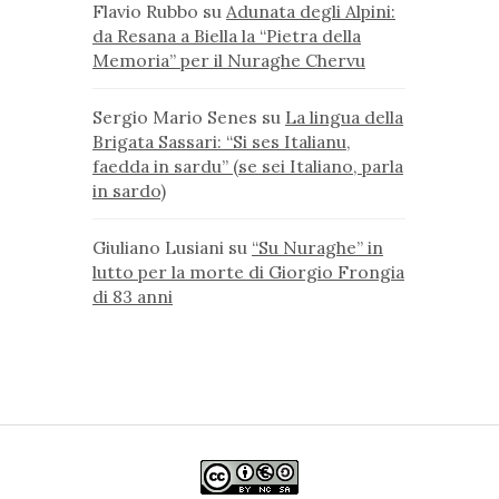
Flavio Rubbo
su
Adunata degli Alpini:
da Resana a Biella la “Pietra della
Memoria” per il Nuraghe Chervu
Sergio Mario Senes
su
La lingua della
Brigata Sassari: “Si ses Italianu,
faedda in sardu” (se sei Italiano, parla
in sardo)
Giuliano Lusiani
su
“Su Nuraghe” in
lutto per la morte di Giorgio Frongia
di 83 anni