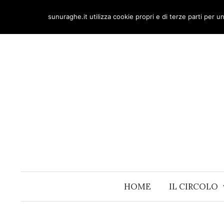
Skip
sunuraghe.it utilizza cookie propri e di terze parti per 
to
content
HOME
IL CIRCOLO