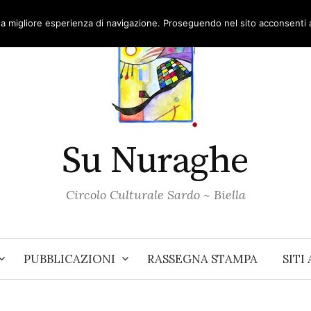
una migliore esperienza di navigazione. Proseguendo nel sito acconsenti al
Su Nuraghe
Circolo Culturale Sardo ~ Biella
PUBBLICAZIONI
RASSEGNA STAMPA
SITI