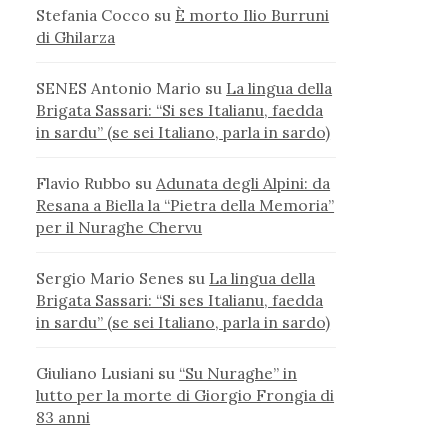
Stefania Cocco
su
È morto Ilio Burruni
di Ghilarza
SENES Antonio Mario
su
La lingua della
Brigata Sassari: “Si ses Italianu, faedda
in sardu” (se sei Italiano, parla in sardo)
Flavio Rubbo
su
Adunata degli Alpini: da
Resana a Biella la “Pietra della Memoria”
per il Nuraghe Chervu
Sergio Mario Senes
su
La lingua della
Brigata Sassari: “Si ses Italianu, faedda
in sardu” (se sei Italiano, parla in sardo)
Giuliano Lusiani
su
“Su Nuraghe” in
lutto per la morte di Giorgio Frongia di
83 anni