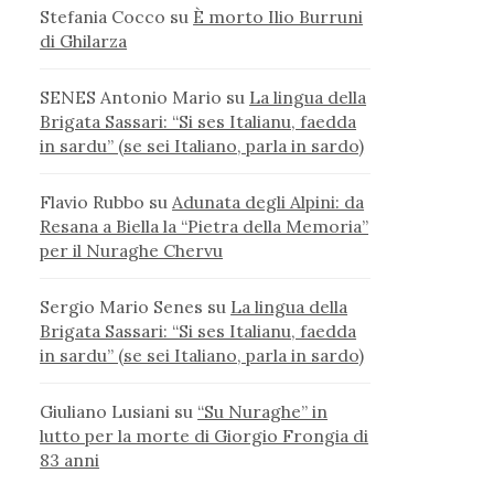
Stefania Cocco
su
È morto Ilio Burruni
di Ghilarza
SENES Antonio Mario
su
La lingua della
Brigata Sassari: “Si ses Italianu, faedda
in sardu” (se sei Italiano, parla in sardo)
Flavio Rubbo
su
Adunata degli Alpini: da
Resana a Biella la “Pietra della Memoria”
per il Nuraghe Chervu
Sergio Mario Senes
su
La lingua della
Brigata Sassari: “Si ses Italianu, faedda
in sardu” (se sei Italiano, parla in sardo)
Giuliano Lusiani
su
“Su Nuraghe” in
lutto per la morte di Giorgio Frongia di
83 anni