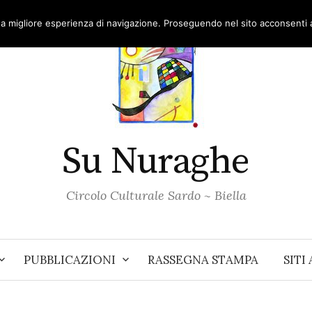
una migliore esperienza di navigazione. Proseguendo nel sito acconsenti al
Su Nuraghe
Circolo Culturale Sardo ~ Biella
PUBBLICAZIONI
RASSEGNA STAMPA
SITI