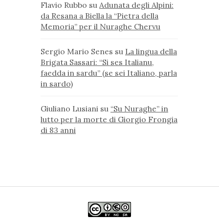
Flavio Rubbo
su
Adunata degli Alpini:
da Resana a Biella la “Pietra della
Memoria” per il Nuraghe Chervu
Sergio Mario Senes
su
La lingua della
Brigata Sassari: “Si ses Italianu,
faedda in sardu” (se sei Italiano, parla
in sardo)
Giuliano Lusiani
su
“Su Nuraghe” in
lutto per la morte di Giorgio Frongia
di 83 anni