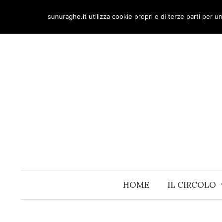
Skip
sunuraghe.it utilizza cookie propri e di terze parti per 
to
content
HOME
IL CIRCOLO