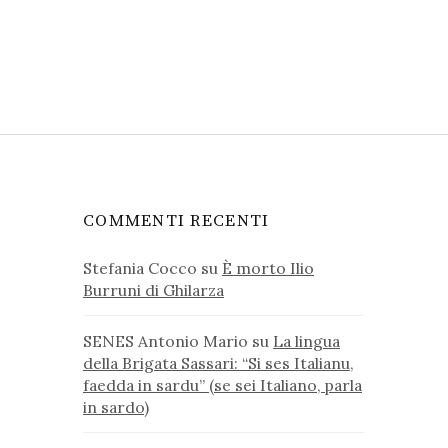
COMMENTI RECENTI
Stefania Cocco
su
È morto Ilio
Burruni di Ghilarza
SENES Antonio Mario
su
La lingua
della Brigata Sassari: “Si ses Italianu,
faedda in sardu” (se sei Italiano, parla
in sardo)