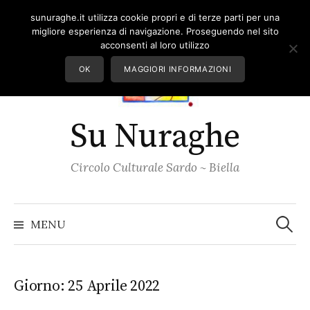
Skip
sunuraghe.it utilizza cookie propri e di terze parti per una
to
migliore esperienza di navigazione. Proseguendo nel sito
content
acconsenti al loro utilizzo
OK
MAGGIORI INFORMAZIONI
Su Nuraghe
Circolo Culturale Sardo ~ Biella
Ricerc
per:
MENU
Giorno:
25 Aprile 2022