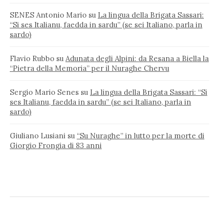
SENES Antonio Mario
su
La lingua della Brigata Sassari:
“Si ses Italianu, faedda in sardu” (se sei Italiano, parla in
sardo)
Flavio Rubbo
su
Adunata degli Alpini: da Resana a Biella la
“Pietra della Memoria” per il Nuraghe Chervu
Sergio Mario Senes
su
La lingua della Brigata Sassari: “Si
ses Italianu, faedda in sardu” (se sei Italiano, parla in
sardo)
Giuliano Lusiani
su
“Su Nuraghe” in lutto per la morte di
Giorgio Frongia di 83 anni