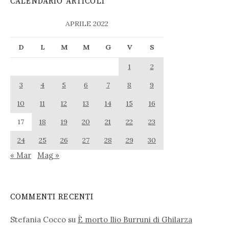
CALENDARIO ARTICOLI
APRILE 2022
D
L
M
M
G
V
S
1
2
3
4
5
6
7
8
9
10
11
12
13
14
15
16
17
18
19
20
21
22
23
24
25
26
27
28
29
30
« Mar
Mag »
COMMENTI RECENTI
Stefania Cocco
su
È morto Ilio Burruni di Ghilarza