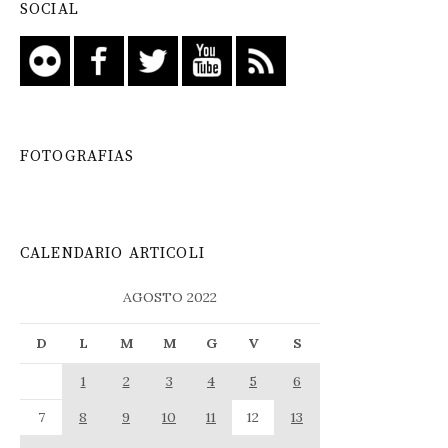
SOCIAL
FOTOGRAFIAS
CALENDARIO ARTICOLI
AGOSTO 2022
D
L
M
M
G
V
S
1
2
3
4
5
6
7
8
9
10
11
12
13