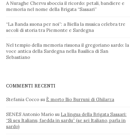
A Nuraghe Chervu sboccia il ricordo: petali, bandiere e
memoria nel nome della Brigata “Sassari”
“La Banda suona per noi”: a Biella la musica celebra tre
secoli di storia tra Piemonte e Sardegna
Nel tempio della memoria risuona il gregoriano sardo: la
voce antica della Sardegna nella Basilica di San
Sebastiano
COMMENTI RECENTI
Stefania Cocco
su
È morto Ilio Burruni di Ghilarza
SENES Antonio Mario
su
La lingua della Brigata Sassari:
“Si ses Italianu, faedda in sardu” (se sei Italiano, parla in
sardo)