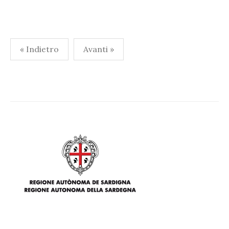
Paginazione
« Indietro
Avanti »
degli
articoli