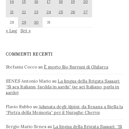
14
15
16
17
18
19
20
21
22
23
24
25
26
27
28
29
30
31
« Lug
Set »
COMMENTI RECENTI
Stefania Cocco
su
È morto Ilio Burruni di Ghilarza
SENES Antonio Mario
su
La lingua della Brigata Sassari:
“Si ses Italianu, faedda in sardu” (se sei Italiano, parla in
sardo)
Flavio Rubbo
su
Adunata degli Alpini: da Resana a Biella la
“Pietra della Memoria” per il Nuraghe Chervu
Sergio Mario Senes
su
La lingua della Brigata Sassari: “Si