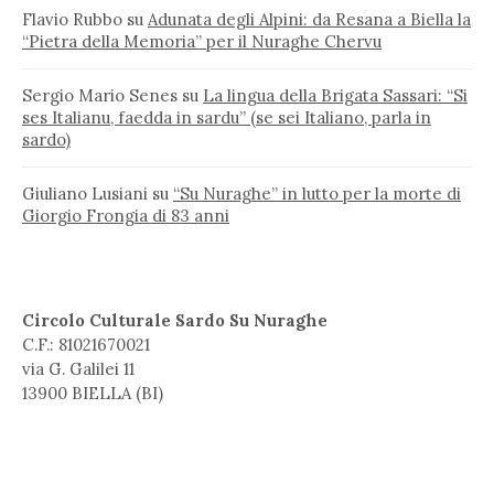
Flavio Rubbo
su
Adunata degli Alpini: da Resana a Biella la
“Pietra della Memoria” per il Nuraghe Chervu
Sergio Mario Senes
su
La lingua della Brigata Sassari: “Si
ses Italianu, faedda in sardu” (se sei Italiano, parla in
sardo)
Giuliano Lusiani
su
“Su Nuraghe” in lutto per la morte di
Giorgio Frongia di 83 anni
Circolo Culturale Sardo Su Nuraghe
C.F.: 81021670021
via G. Galilei 11
13900 BIELLA (BI)