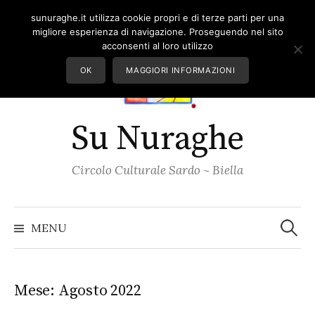
Skip
sunuraghe.it utilizza cookie propri e di terze parti per una
to
migliore esperienza di navigazione. Proseguendo nel sito
content
acconsenti al loro utilizzo
OK
MAGGIORI INFORMAZIONI
Su Nuraghe
Circolo Culturale Sardo ~ Biella
Ricerc
per:
MENU
Mese:
Agosto 2022