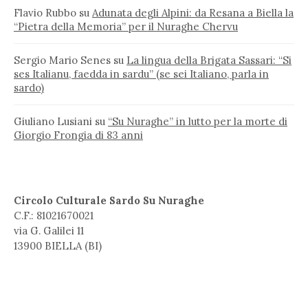
Flavio Rubbo
su
Adunata degli Alpini: da Resana a Biella la
“Pietra della Memoria” per il Nuraghe Chervu
Sergio Mario Senes
su
La lingua della Brigata Sassari: “Si
ses Italianu, faedda in sardu” (se sei Italiano, parla in
sardo)
Giuliano Lusiani
su
“Su Nuraghe” in lutto per la morte di
Giorgio Frongia di 83 anni
Circolo Culturale Sardo Su Nuraghe
C.F.: 81021670021
via G. Galilei 11
13900 BIELLA (BI)