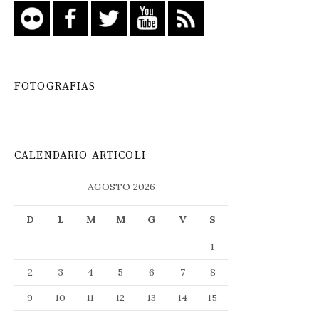
FOTOGRAFIAS
CALENDARIO ARTICOLI
AGOSTO 2026
D
L
M
M
G
V
S
1
2
3
4
5
6
7
8
9
10
11
12
13
14
15