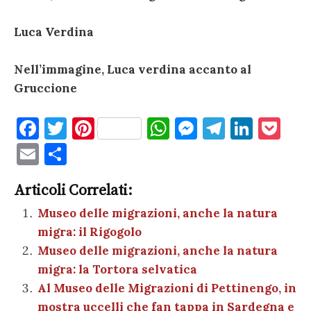
Luca Verdina
Nell’immagine, Luca verdina accanto al
Gruccione
F
T
Pi
W
M
T
Li
P
a
w
nt
h
es
el
n
o
E
C
c
it
er
at
se
e
k
c
m
o
e
te
es
s
n
gr
e
k
Articoli Correlati:
ai
n
b
r
t
A
g
a
dI
et
Museo delle migrazioni, anche la natura
l
di
migra: il Rigogolo
o
p
er
m
n
vi
Museo delle migrazioni, anche la natura
o
p
di
migra: la Tortora selvatica
k
Al Museo delle Migrazioni di Pettinengo, in
mostra uccelli che fan tappa in Sardegna e