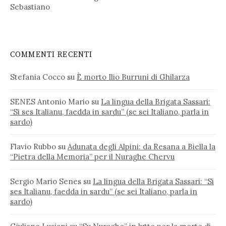
Sebastiano
COMMENTI RECENTI
Stefania Cocco
su
È morto Ilio Burruni di Ghilarza
SENES Antonio Mario
su
La lingua della Brigata Sassari:
“Si ses Italianu, faedda in sardu” (se sei Italiano, parla in
sardo)
Flavio Rubbo
su
Adunata degli Alpini: da Resana a Biella la
“Pietra della Memoria” per il Nuraghe Chervu
Sergio Mario Senes
su
La lingua della Brigata Sassari: “Si
ses Italianu, faedda in sardu” (se sei Italiano, parla in
sardo)