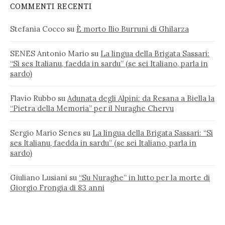
COMMENTI RECENTI
Stefania Cocco
su
È morto Ilio Burruni di Ghilarza
SENES Antonio Mario
su
La lingua della Brigata Sassari:
“Si ses Italianu, faedda in sardu” (se sei Italiano, parla in
sardo)
Flavio Rubbo
su
Adunata degli Alpini: da Resana a Biella la
“Pietra della Memoria” per il Nuraghe Chervu
Sergio Mario Senes
su
La lingua della Brigata Sassari: “Si
ses Italianu, faedda in sardu” (se sei Italiano, parla in
sardo)
Giuliano Lusiani
su
“Su Nuraghe” in lutto per la morte di
Giorgio Frongia di 83 anni