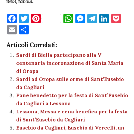
1963, tavola.
F
T
Pi
W
M
T
Li
P
a
w
nt
h
es
el
n
o
E
C
c
it
er
at
se
e
k
c
m
o
e
te
es
s
n
gr
e
k
Articoli Correlati:
ai
n
b
r
t
A
g
a
dI
et
Sardi di Biella partecipano alla V
l
di
centenaria incoronazione di Santa Maria
o
p
er
m
n
vi
di Oropa
o
p
di
Sardi ad Oropa sulle orme di Sant’Eusebio
k
da Cagliari
Pane benedetto per la festa di Sant’Eusebio
da Cagliari a Lessona
Lessona, Messa e cena benefica per la festa
di Sant’Eusebio da Cagliari
Eusebio da Cagliari, Eusebio di Vercelli, un