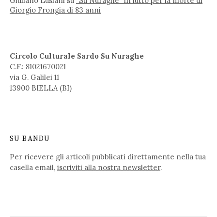
Giuliano Lusiani
su
“Su Nuraghe” in lutto per la morte di
Giorgio Frongia di 83 anni
Circolo Culturale Sardo Su Nuraghe
C.F.: 81021670021
via G. Galilei 11
13900 BIELLA (BI)
SU BANDU
Per ricevere gli articoli pubblicati direttamente nella tua
casella email,
iscriviti alla nostra newsletter
.