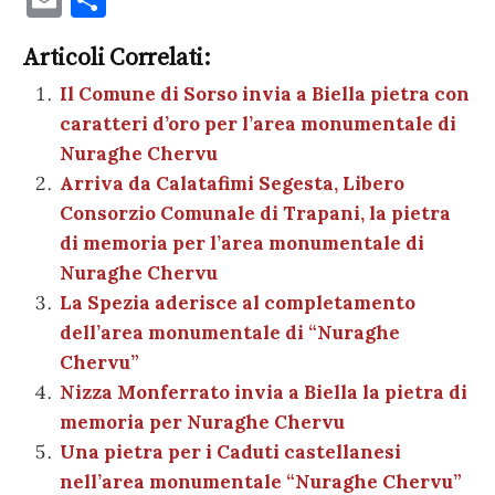
c
it
er
at
se
e
k
c
m
o
e
te
es
s
n
gr
e
k
Articoli Correlati:
ai
n
b
r
t
A
g
a
dI
et
Il Comune di Sorso invia a Biella pietra con
l
di
caratteri d’oro per l’area monumentale di
o
p
er
m
n
vi
Nuraghe Chervu
o
p
di
Arriva da Calatafimi Segesta, Libero
k
Consorzio Comunale di Trapani, la pietra
di memoria per l’area monumentale di
Nuraghe Chervu
La Spezia aderisce al completamento
dell’area monumentale di “Nuraghe
Chervu”
Nizza Monferrato invia a Biella la pietra di
memoria per Nuraghe Chervu
Una pietra per i Caduti castellanesi
nell’area monumentale “Nuraghe Chervu”