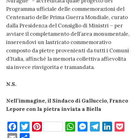
Nuraghe” – accreditata quale progetto del
Programma ufficiale delle commemorazioni del
Centenario delle Prima Guerra Mondiale, curato
dalla Presidenza del Consiglio di Ministri – per
avviare il completamento dell’area monumentale,
inserendovi un lastricato commemorativo
composto da pietre provenienti da tutti i Comuni
d’Italia, affinché la memoria collettiva affievolita
sia invece rinvigorita e tramandata.
N.S.
Nell’immagine, il Sindaco di Galluccio, Franco
Lepore con la pietra inviata a Biella
F
T
Pi
W
M
T
Li
P
a
w
nt
h
es
el
n
o
E
C