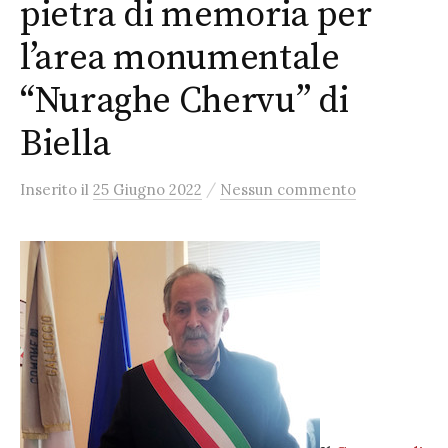
pietra di memoria per
l’area monumentale
“Nuraghe Chervu” di
Biella
/
Inserito
il
25 Giugno 2022
Nessun commento