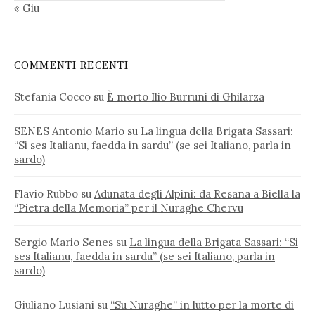
« Giu
COMMENTI RECENTI
Stefania Cocco
su
È morto Ilio Burruni di Ghilarza
SENES Antonio Mario
su
La lingua della Brigata Sassari:
“Si ses Italianu, faedda in sardu” (se sei Italiano, parla in
sardo)
Flavio Rubbo
su
Adunata degli Alpini: da Resana a Biella la
“Pietra della Memoria” per il Nuraghe Chervu
Sergio Mario Senes
su
La lingua della Brigata Sassari: “Si
ses Italianu, faedda in sardu” (se sei Italiano, parla in
sardo)
Giuliano Lusiani
su
“Su Nuraghe” in lutto per la morte di