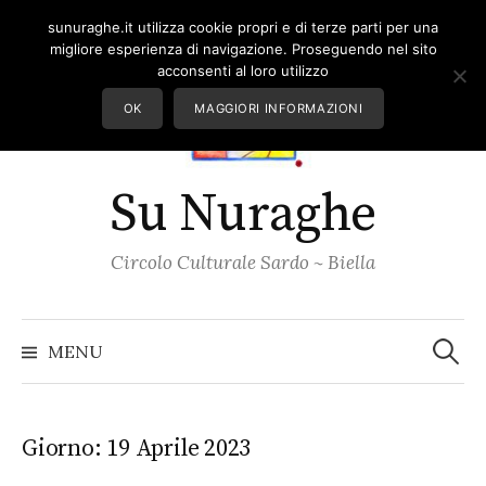
Skip
sunuraghe.it utilizza cookie propri e di terze parti per una
to
migliore esperienza di navigazione. Proseguendo nel sito
content
acconsenti al loro utilizzo
OK
MAGGIORI INFORMAZIONI
Su Nuraghe
Circolo Culturale Sardo ~ Biella
Ricerc
per:
MENU
Giorno:
19 Aprile 2023