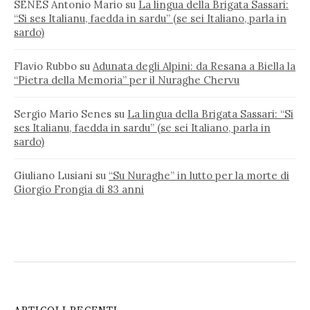
SENES Antonio Mario
su
La lingua della Brigata Sassari:
“Si ses Italianu, faedda in sardu” (se sei Italiano, parla in
sardo)
Flavio Rubbo
su
Adunata degli Alpini: da Resana a Biella la
“Pietra della Memoria” per il Nuraghe Chervu
Sergio Mario Senes
su
La lingua della Brigata Sassari: “Si
ses Italianu, faedda in sardu” (se sei Italiano, parla in
sardo)
Giuliano Lusiani
su
“Su Nuraghe” in lutto per la morte di
Giorgio Frongia di 83 anni