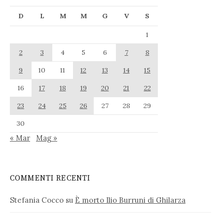
D
L
M
M
G
V
S
1
2
3
4
5
6
7
8
9
10
11
12
13
14
15
16
17
18
19
20
21
22
23
24
25
26
27
28
29
30
« Mar
Mag »
COMMENTI RECENTI
Stefania Cocco
su
È morto Ilio Burruni di Ghilarza