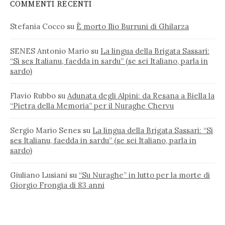
COMMENTI RECENTI
Stefania Cocco
su
È morto Ilio Burruni di Ghilarza
SENES Antonio Mario
su
La lingua della Brigata Sassari:
“Si ses Italianu, faedda in sardu” (se sei Italiano, parla in
sardo)
Flavio Rubbo
su
Adunata degli Alpini: da Resana a Biella la
“Pietra della Memoria” per il Nuraghe Chervu
Sergio Mario Senes
su
La lingua della Brigata Sassari: “Si
ses Italianu, faedda in sardu” (se sei Italiano, parla in
sardo)
Giuliano Lusiani
su
“Su Nuraghe” in lutto per la morte di
Giorgio Frongia di 83 anni