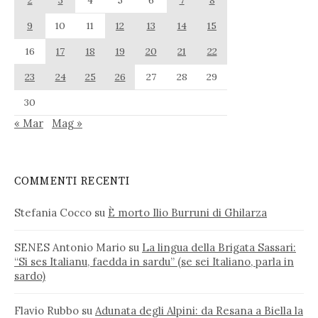
2
3
4
5
6
7
8
9
10
11
12
13
14
15
16
17
18
19
20
21
22
23
24
25
26
27
28
29
30
« Mar
Mag »
COMMENTI RECENTI
Stefania Cocco
su
È morto Ilio Burruni di Ghilarza
SENES Antonio Mario
su
La lingua della Brigata Sassari:
“Si ses Italianu, faedda in sardu” (se sei Italiano, parla in
sardo)
Flavio Rubbo
su
Adunata degli Alpini: da Resana a Biella la