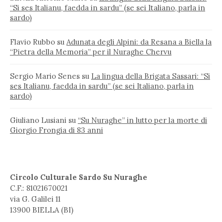
“Si ses Italianu, faedda in sardu” (se sei Italiano, parla in
sardo)
Flavio Rubbo
su
Adunata degli Alpini: da Resana a Biella la
“Pietra della Memoria” per il Nuraghe Chervu
Sergio Mario Senes
su
La lingua della Brigata Sassari: “Si
ses Italianu, faedda in sardu” (se sei Italiano, parla in
sardo)
Giuliano Lusiani
su
“Su Nuraghe” in lutto per la morte di
Giorgio Frongia di 83 anni
Circolo Culturale Sardo Su Nuraghe
C.F.: 81021670021
via G. Galilei 11
13900 BIELLA (BI)