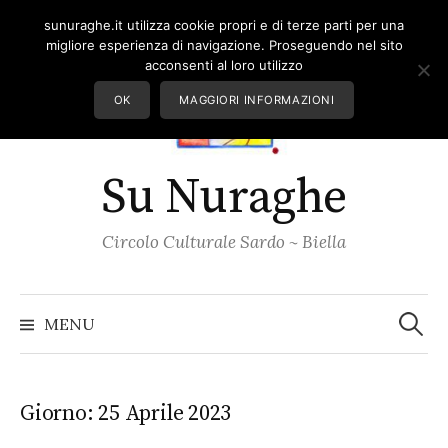
Skip
sunuraghe.it utilizza cookie propri e di terze parti per una
to
migliore esperienza di navigazione. Proseguendo nel sito
content
acconsenti al loro utilizzo
OK
MAGGIORI INFORMAZIONI
Su Nuraghe
Circolo Culturale Sardo ~ Biella
Ricerc
per:
MENU
Giorno:
25 Aprile 2023