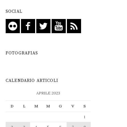
SOCIAL
FOTOGRAFIAS
CALENDARIO ARTICOLI
APRILE 2023
D
L
M
M
G
V
S
1