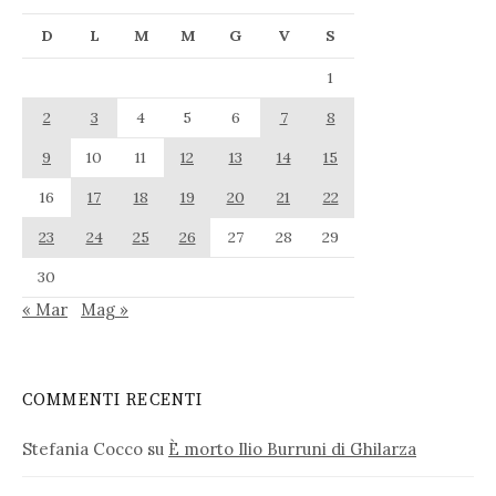
D
L
M
M
G
V
S
1
2
3
4
5
6
7
8
9
10
11
12
13
14
15
16
17
18
19
20
21
22
23
24
25
26
27
28
29
30
« Mar
Mag »
COMMENTI RECENTI
Stefania Cocco
su
È morto Ilio Burruni di Ghilarza