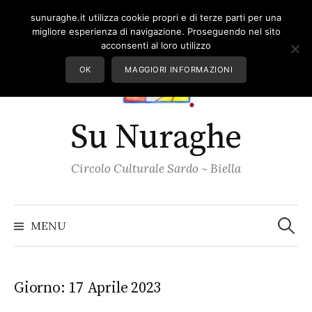
Skip
sunuraghe.it utilizza cookie propri e di terze parti per una
to
migliore esperienza di navigazione. Proseguendo nel sito
content
acconsenti al loro utilizzo
OK
MAGGIORI INFORMAZIONI
Su Nuraghe
Circolo Culturale Sardo ~ Biella
Ricerc
per:
MENU
Giorno:
17 Aprile 2023