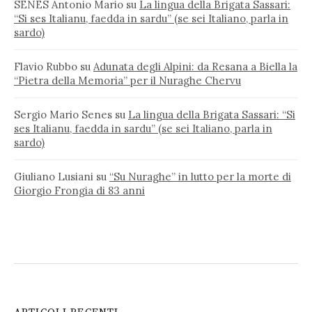
SENES Antonio Mario
su
La lingua della Brigata Sassari:
“Si ses Italianu, faedda in sardu” (se sei Italiano, parla in
sardo)
Flavio Rubbo
su
Adunata degli Alpini: da Resana a Biella la
“Pietra della Memoria” per il Nuraghe Chervu
Sergio Mario Senes
su
La lingua della Brigata Sassari: “Si
ses Italianu, faedda in sardu” (se sei Italiano, parla in
sardo)
Giuliano Lusiani
su
“Su Nuraghe” in lutto per la morte di
Giorgio Frongia di 83 anni