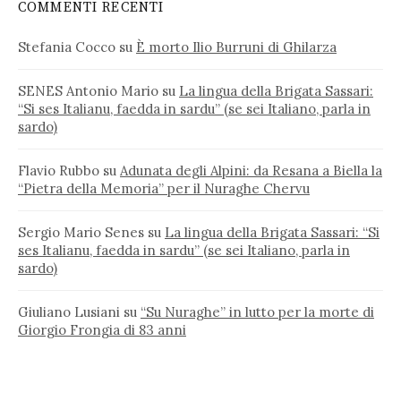
COMMENTI RECENTI
Stefania Cocco
su
È morto Ilio Burruni di Ghilarza
SENES Antonio Mario
su
La lingua della Brigata Sassari:
“Si ses Italianu, faedda in sardu” (se sei Italiano, parla in
sardo)
Flavio Rubbo
su
Adunata degli Alpini: da Resana a Biella la
“Pietra della Memoria” per il Nuraghe Chervu
Sergio Mario Senes
su
La lingua della Brigata Sassari: “Si
ses Italianu, faedda in sardu” (se sei Italiano, parla in
sardo)
Giuliano Lusiani
su
“Su Nuraghe” in lutto per la morte di
Giorgio Frongia di 83 anni