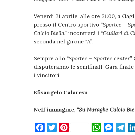
Venerdì 21 aprile, alle ore 21:00, a Gag
presso il Centro sportivo
“Sportec – Sp
Calcio Biella”
incontrerà i
“Giullari di C
seconda nel girone “A”.
Sempre allo
“Sportec – Sportec center”
disputeranno le semifinali. Gara finale
i vincitori.
Efisangelo Calaresu
Nell’immagine,
“Su Nuraghe Calcio Biel
F
T
Pi
W
M
T