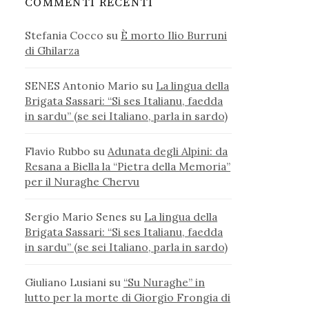
COMMENTI RECENTI
Stefania Cocco
su
È morto Ilio Burruni
di Ghilarza
SENES Antonio Mario
su
La lingua della
Brigata Sassari: “Si ses Italianu, faedda
in sardu” (se sei Italiano, parla in sardo)
Flavio Rubbo
su
Adunata degli Alpini: da
Resana a Biella la “Pietra della Memoria”
per il Nuraghe Chervu
Sergio Mario Senes
su
La lingua della
Brigata Sassari: “Si ses Italianu, faedda
in sardu” (se sei Italiano, parla in sardo)
Giuliano Lusiani
su
“Su Nuraghe” in
lutto per la morte di Giorgio Frongia di