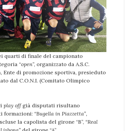
ei quarti di finale del campionato
tegoria “
open
”, organizzato da A.S.C.
la, Ente di promozione sportiva, presieduto
ato dal C.O.N.I. (Comitato Olimpico
ri
play off
già disputati risultano
ti formazioni:
“Bugella in Piazzetta”,
scluse la capolista del girone “B”,
“Real
g Lisbona”
del girone “A”.