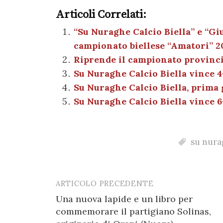
a
w
nt
h
es
el
Articoli Correlati:
c
it
er
at
se
e
e
te
es
s
n
gr
“Su Nuraghe Calcio Biella” e “Giu
campionato biellese “Amatori” 2
b
r
t
A
g
a
Riprende il campionato provinci
o
p
er
m
Su Nuraghe Calcio Biella vince 4
o
p
Su Nuraghe Calcio Biella, prima
k
Su Nuraghe Calcio Biella vince 6
su nurag
ARTICOLO PRECEDENTE
Post
Una nuova lapide e un libro per
navigation
commemorare il partigiano Solinas,