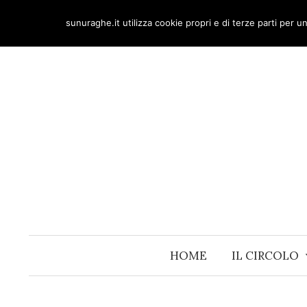
Skip
sunuraghe.it utilizza cookie propri e di terze parti per 
to
content
HOME
IL CIRCOLO