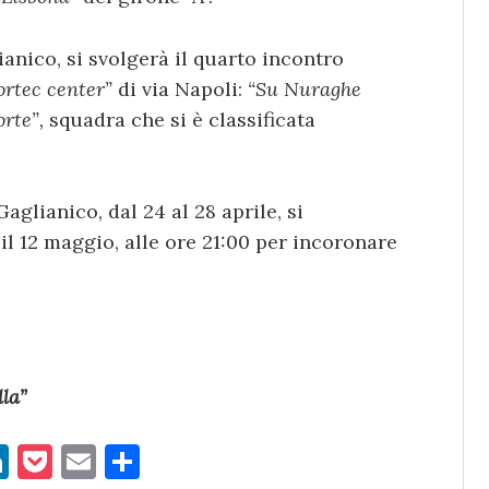
lianico, si svolgerà il quarto incontro
ortec center”
di via Napoli:
“Su Nuraghe
orte”,
squadra che si è classificata
Gaglianico, dal 24 al 28 aprile, si
 il 12 maggio, alle ore 21:00 per incoronare
la”
Li
P
E
C