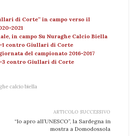
n
o
m
o
k
c
ai
n
e
k
l
di
llari di Corte” in campo verso il
020-2021
dI
et
vi
ale, in campo Su Nuraghe Calcio Biella
n
di
-1 contro Giullari di Corte
 giornata del campionato 2016-2017
-3 contro Giullari di Corte
he calcio biella
ARTICOLO SUCCESSIVO
“Io apro all’UNESCO”, la Sardegna in
mostra a Domodossola