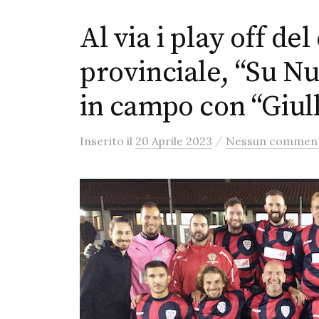
Al via i play off d
provinciale, “Su Nu
in campo con “Giull
/
Inserito
il
20 Aprile 2023
Nessun commen