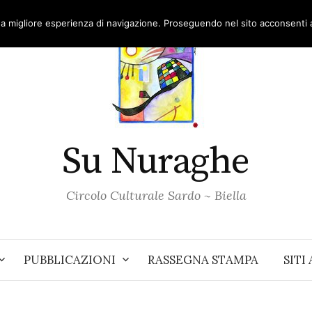
una migliore esperienza di navigazione. Proseguendo nel sito acconsenti al
Su Nuraghe
Circolo Culturale Sardo ~ Biella
PUBBLICAZIONI
RASSEGNA STAMPA
SITI