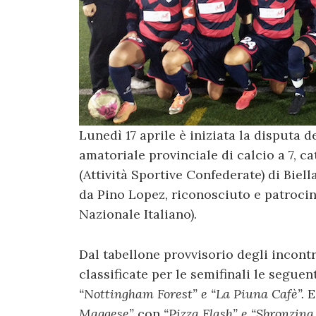
Lunedì 17 aprile è iniziata la disputa d
amatoriale provinciale di calcio a 7, ca
(Attività Sportive Confederate) di Biel
da Pino Lopez, riconosciuto e patrocin
Nazionale Italiano).
Dal tabellone provvisorio degli incont
classificate per le semifinali le seguen
“Nottingham Forest” e “La Piuna Cafè”.
E
Maggese”
con
“Pizza Flash” e “Sbronzin