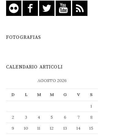
FOTOGRAFIAS
CALENDARIO ARTICOLI
AGOSTO 2026
D
L
M
M
G
V
S
1
2
3
4
5
6
7
8
9
10
11
12
13
14
15