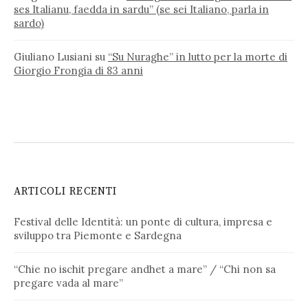
ses Italianu, faedda in sardu” (se sei Italiano, parla in
sardo)
Giuliano Lusiani
su
“Su Nuraghe” in lutto per la morte di
Giorgio Frongia di 83 anni
ARTICOLI RECENTI
Festival delle Identità: un ponte di cultura, impresa e
sviluppo tra Piemonte e Sardegna
“Chie no ischit pregare andhet a mare” / “Chi non sa
pregare vada al mare”