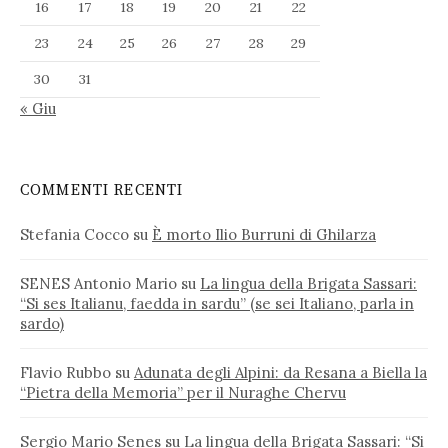
16
17
18
19
20
21
22
23
24
25
26
27
28
29
30
31
« Giu
COMMENTI RECENTI
Stefania Cocco
su
È morto Ilio Burruni di Ghilarza
SENES Antonio Mario
su
La lingua della Brigata Sassari:
“Si ses Italianu, faedda in sardu” (se sei Italiano, parla in
sardo)
Flavio Rubbo
su
Adunata degli Alpini: da Resana a Biella la
“Pietra della Memoria” per il Nuraghe Chervu
Sergio Mario Senes
su
La lingua della Brigata Sassari: “Si