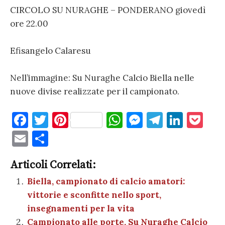
CIRCOLO SU NURAGHE – PONDERANO giovedì
ore 22.00
Efisangelo Calaresu
Nell’immagine: Su Nuraghe Calcio Biella nelle
nuove divise realizzate per il campionato.
F
T
Pi
W
M
T
Li
P
a
w
nt
h
es
el
n
o
E
C
c
it
er
at
se
e
k
c
m
o
e
te
es
s
n
gr
e
k
Articoli Correlati:
ai
n
b
r
t
A
g
a
dI
et
Biella, campionato di calcio amatori:
l
di
vittorie e sconfitte nello sport,
o
p
er
m
n
vi
insegnamenti per la vita
o
p
di
Campionato alle porte, Su Nuraghe Calcio