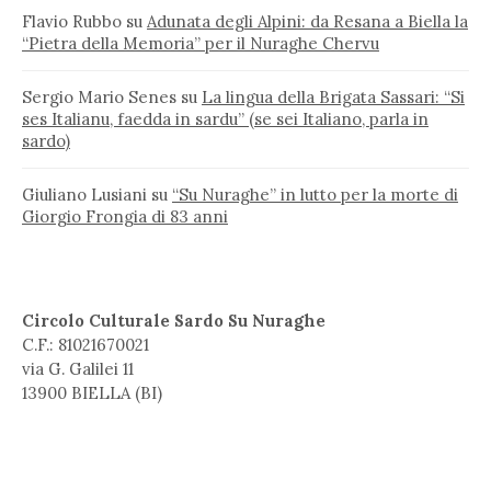
Flavio Rubbo
su
Adunata degli Alpini: da Resana a Biella la
“Pietra della Memoria” per il Nuraghe Chervu
Sergio Mario Senes
su
La lingua della Brigata Sassari: “Si
ses Italianu, faedda in sardu” (se sei Italiano, parla in
sardo)
Giuliano Lusiani
su
“Su Nuraghe” in lutto per la morte di
Giorgio Frongia di 83 anni
Circolo Culturale Sardo Su Nuraghe
C.F.: 81021670021
via G. Galilei 11
13900 BIELLA (BI)