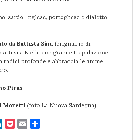
no, sardo, inglese, portoghese e dialetto
duto da
Battista Sàiu
(originario di
 attesi a Biella con grande trepidazione
a radici profonde e abbraccia le anime
ro.
no Piras
ul Moretti
(foto La Nuova Sardegna)
Li
P
E
C
n
o
m
o