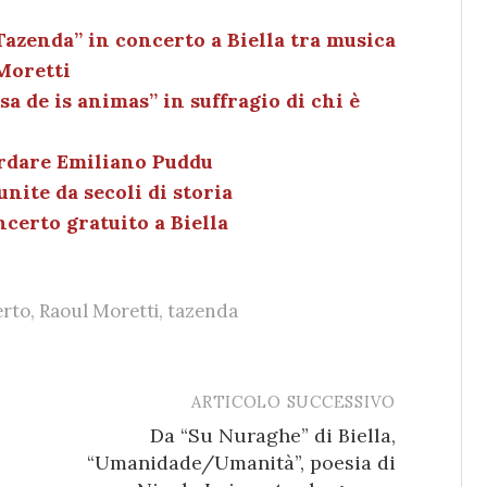
k
c
ai
n
e
k
l
di
“Tazenda” in concerto a Biella tra musica
 Moretti
dI
et
vi
sa de is animas” in suffragio di chi è
n
di
ordare Emiliano Puddu
nite da secoli di storia
ncerto gratuito a Biella
erto
,
Raoul Moretti
,
tazenda
ARTICOLO SUCCESSIVO
Da “Su Nuraghe” di Biella,
“Umanidade/Umanità”, poesia di