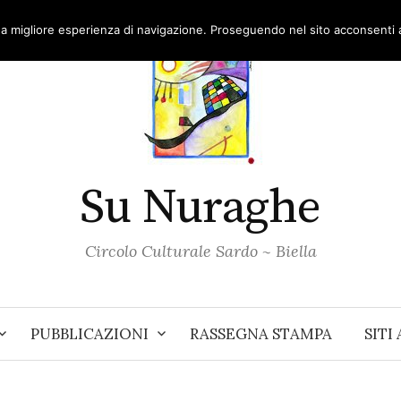
una migliore esperienza di navigazione. Proseguendo nel sito acconsenti al
Su Nuraghe
Circolo Culturale Sardo ~ Biella
PUBBLICAZIONI
RASSEGNA STAMPA
SITI