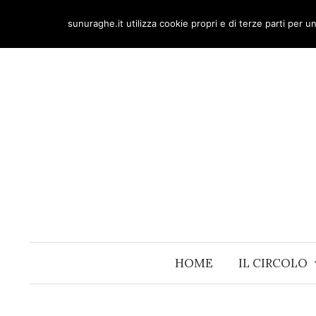
Skip
sunuraghe.it utilizza cookie propri e di terze parti per 
to
content
HOME
IL CIRCOLO