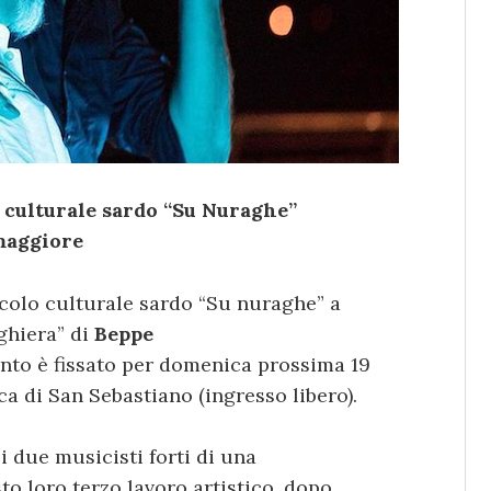
 culturale sardo “Su Nuraghe”
omaggiore
rcolo culturale sardo “Su nuraghe” a
ghiera” di
Beppe
nto è fissato per domenica prossima 19
ca di San Sebastiano (ingresso libero).
i due musicisti forti di una
to loro terzo lavoro artistico, dopo