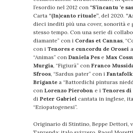
l’esordio nel 2012 con
“S’incantu ‘e sa
Carta
“(In)canto rituale”
, del 2020.
“A
dieci inediti più una cover, sonorità e 
stesso tempo. Con una serie di collabor
diamante” con i
Cordas et Cannas
, “
con i
Tenores e cuncordu de Orosei
“Animas” con
Daniela Pes
e
Max Coss
Murgia
, “Figiurà” con
Franco Mussid
Sfroos
, “Sardus pater” con i
Fantafolk
Brigante
a “Battordichi pinturas nied
con
Lorenzo Pierobon
e i
Tenores di
di
Peter Gabriel
cantata in inglese, ita
“Eziopatogenesi”.
Originario di Stintino, Beppe Dettori,
Tanzenda; italo svizzero, Raoul Moretti