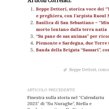
Articoli Correlati:
c
it
er
at
se
e
e
te
es
s
n
gr
Beppe Dettori, storica voce dei 
e preghiera, con l’arpista Raoul
b
r
t
A
g
a
Basilica di San Sebastiano – “Mis
o
p
er
m
morto lontano dalla terra natia
o
p
“Su pane de sas animas” per ric
k
Piemonte e Sardegna, due Terre u
Banda della Brigata “Sassari”, co
Beppe Dettori
,
conc
ARTICOLO PRECEDENTE
Post
Finestra sulla storia nel “Calendariu
navigation
2023” di “Su Nuraghe”, Biella e