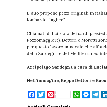
Il duo propone pezzi originali in italia
lombardo “lagheé”.
Chiamati dal circolo dei sardi presie
Pozzomaggiore), Dettori e Moretti sono
per questo lavoro musicale che affond
della Sardegna e del Mediterraneo inte
Arcipelago Sardegna a cura di Lucia
Nell’immagine, Beppe Dettori e Rao
F
T
Pi
W
M
T
a
w
nt
h
es
el