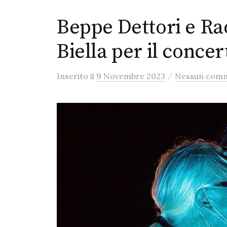
Beppe Dettori e Rao
Biella per il conce
/
Inserito
il
9 Novembre 2023
Nessun com