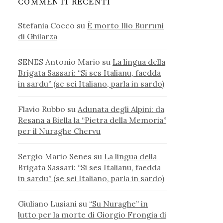
COMMENTI RECENTI
Stefania Cocco
su
È morto Ilio Burruni
di Ghilarza
SENES Antonio Mario
su
La lingua della
Brigata Sassari: “Si ses Italianu, faedda
in sardu” (se sei Italiano, parla in sardo)
Flavio Rubbo
su
Adunata degli Alpini: da
Resana a Biella la “Pietra della Memoria”
per il Nuraghe Chervu
Sergio Mario Senes
su
La lingua della
Brigata Sassari: “Si ses Italianu, faedda
in sardu” (se sei Italiano, parla in sardo)
Giuliano Lusiani
su
“Su Nuraghe” in
lutto per la morte di Giorgio Frongia di