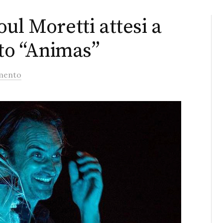
ul Moretti attesi a
rto “Animas”
mento