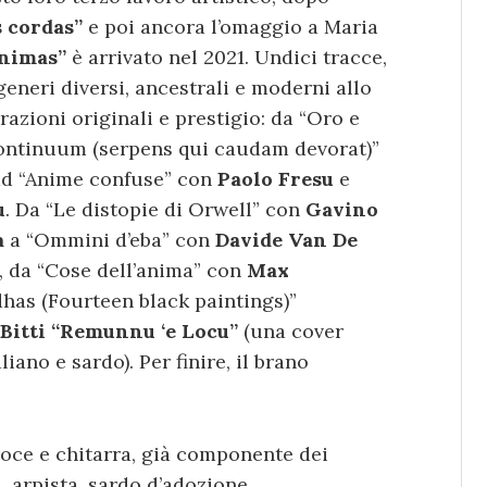
s cordas”
e poi ancora l’omaggio a Maria
nimas”
è arrivato nel 2021. Undici tracce,
generi diversi, ancestrali e moderni allo
azioni originali e prestigio: da “Oro e
Continuum (serpens qui caudam devorat)”
ad “Anime confuse” con
Paolo Fresu
e
u
. Da “Le distopie di Orwell” con
Gavino
a
a “Ommini d’eba” con
Davide Van De
, da “Cose dell’anima” con
Max
dhas (Fourteen black paintings)”
 Bitti “Remunnu ‘e Locu”
(una cover
liano e sardo). Per finire, il brano
 voce e chitarra, già componente dei
, arpista, sardo d’adozione.