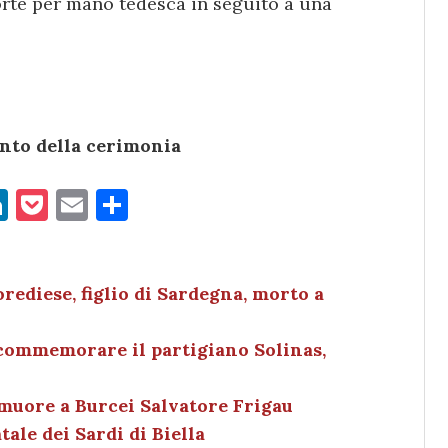
rte per mano tedesca in seguito a una
nto della cerimonia
Li
P
E
C
n
o
m
o
k
c
ai
n
e
k
l
di
rediese, figlio di Sardegna, morto a
dI
et
vi
 commemorare il partigiano Solinas,
n
di
, muore a Burcei Salvatore Frigau
tale dei Sardi di Biella