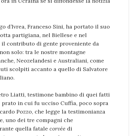
ora in Ucraina se si diffondesse la notizia
go d’Ivrea, Franceso Sini, ha portato il suo
tta partigiana, nel Biellese e nel
 il contributo di gente proveniente da
 non solo: tra le nostre montagne
i anche, Neozelandesi e Australiani, come
uti scolpiti accanto a quello di Salvatore
liano.
tro Liatti, testimone bambino di quei fatti
l prato in cui fu ucciso Cuffia, poco sopra
iccardo Pozzo, che legge la testimonianza
te, uno dei tre compagni che
ante quella fatale
corvée
di