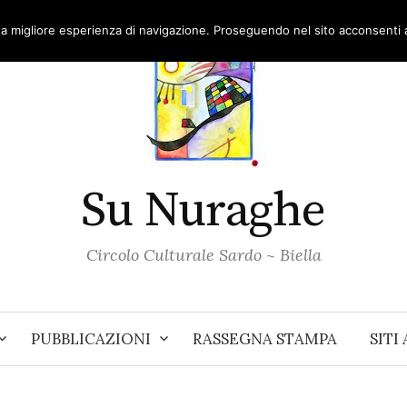
una migliore esperienza di navigazione. Proseguendo nel sito acconsenti al
Su Nuraghe
Circolo Culturale Sardo ~ Biella
PUBBLICAZIONI
RASSEGNA STAMPA
SITI