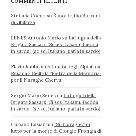
COMMENTI RECENTI
Stefania Cocco
su
È morto Ilio Burruni
di Ghilarza
SENES Antonio Mario
su
La lingua della
Brigata Sassari: “Si ses Italianu, faedda
in sardu” (se sei Italiano, parla in sardo)
Flavio Rubbo
su
Adunata degli Alpini: da
Resana a Biella la “Pietra della Memoria”
per il Nuraghe Chervu
Sergio Mario Senes
su
La lingua della
Brigata Sassari: “Si ses Italianu, faedda
in sardu” (se sei Italiano, parla in sardo)
Giuliano Lusiani
su
“Su Nuraghe” in
lutto per la morte di Giorgio Frongia di