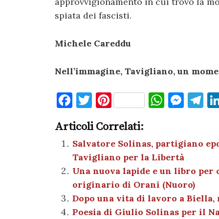
approvvigionamento in cui trovò la mo
spiata dei fascisti.
Michele Careddu
Nell’immagine, Tavigliano, un mome
F
T
Pi
W
M
T
a
w
nt
h
es
el
Articoli Correlati:
c
it
er
at
se
e
e
te
es
s
n
gr
Salvatore Solinas, partigiano epo
Tavigliano per la Libertà
b
r
t
A
g
a
Una nuova lapide e un libro per
o
p
er
m
originario di Orani (Nuoro)
o
p
Dopo una vita di lavoro a Biella
k
Poesia di Giulio Solinas per il Na