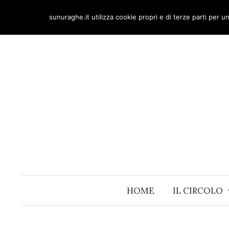
Skip
sunuraghe.it utilizza cookie propri e di terze parti per 
to
content
HOME
IL CIRCOLO