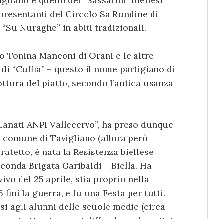
gliano e quello dei “Sassarini” biellesi
ppresentanti del Circolo Sa Rundine di
 “Su Nuraghe” in abiti tradizionali.
to Tonina Manconi di Orani e le altre
di “Cuffia” – questo il nome partigiano di
ottura del piatto, secondo l’antica usanza
 Lanati ANPI Vallecervo”, ha preso dunque
l comune di Tavigliano (allora però
atetto, è nata la Resistenza biellese
conda Brigata Garibaldi – Biella. Ha
ivo del 25 aprile, stia proprio nella
 finì la guerra, e fu una Festa per tutti.
si agli alunni delle scuole medie (circa