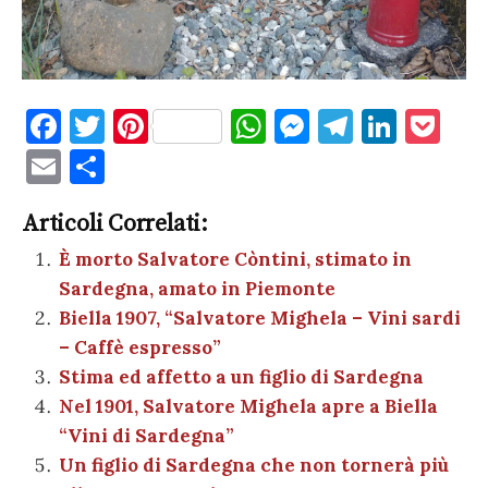
F
T
Pi
W
M
T
Li
P
a
w
nt
h
es
el
n
o
E
C
c
it
er
at
se
e
k
c
m
o
e
te
es
s
n
gr
e
k
Articoli Correlati:
ai
n
b
r
t
A
g
a
dI
et
È morto Salvatore Còntini, stimato in
l
di
Sardegna, amato in Piemonte
o
p
er
m
n
vi
Biella 1907, “Salvatore Mighela – Vini sardi
o
p
di
– Caffè espresso”
k
Stima ed affetto a un figlio di Sardegna
Nel 1901, Salvatore Mighela apre a Biella
“Vini di Sardegna”
Un figlio di Sardegna che non tornerà più