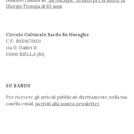
Giuliano Lusiani
su
“Su Nuraghe” in lutto per la morte di
Giorgio Frongia di 83 anni
Circolo Culturale Sardo Su Nuraghe
C.F.: 81021670021
via G. Galilei 11
13900 BIELLA (BI)
SU BANDU
Per ricevere gli articoli pubblicati direttamente nella tua
casella email,
iscriviti alla nostra newsletter
.