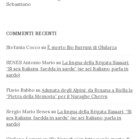
Sebastiano
COMMENTI RECENTI
Stefania Cocco
su
È morto Ilio Burruni di Ghilarza
SENES Antonio Mario
su
La lingua della Brigata Sassari:
“Si ses Italianu, faedda in sardu” (se sei Italiano, parla in
sardo)
Flavio Rubbo
su
Adunata degli Alpini: da Resana a Biella la
“Pietra della Memoria” per il Nuraghe Chervu
Sergio Mario Senes
su
La lingua della Brigata Sassari: “Si
ses Italianu, faedda in sardu” (se sei Italiano, parla in
sardo)