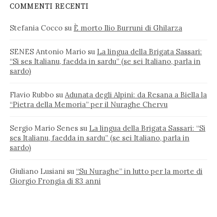
COMMENTI RECENTI
Stefania Cocco
su
È morto Ilio Burruni di Ghilarza
SENES Antonio Mario
su
La lingua della Brigata Sassari:
“Si ses Italianu, faedda in sardu” (se sei Italiano, parla in
sardo)
Flavio Rubbo
su
Adunata degli Alpini: da Resana a Biella la
“Pietra della Memoria” per il Nuraghe Chervu
Sergio Mario Senes
su
La lingua della Brigata Sassari: “Si
ses Italianu, faedda in sardu” (se sei Italiano, parla in
sardo)
Giuliano Lusiani
su
“Su Nuraghe” in lutto per la morte di
Giorgio Frongia di 83 anni