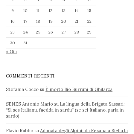
9
10
11
12
13
14
15
16
17
18
19
20
21
22
23
24
25
26
27
28
29
30
31
« Giu
COMMENTI RECENTI
Stefania Cocco
su
È morto Ilio Burruni di Ghilarza
SENES Antonio Mario
su
La lingua della Brigata Sassari:
“Si ses Italianu, faedda in sardu” (se sei Italiano, parla in
sardo)
Flavio Rubbo
su
Adunata degli Alpini: da Resana a Biella la