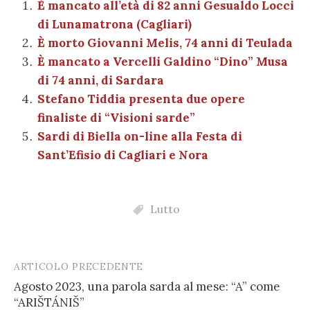
b
r
t
A
g
a
dI
et
È mancato all’età di 82 anni Gesualdo Locci
l
di
di Lunamatrona (Cagliari)
o
p
er
m
n
vi
È morto Giovanni Melis, 74 anni di Teulada
o
p
di
È mancato a Vercelli Galdino “Dino” Musa
k
di 74 anni, di Sardara
Stefano Tiddia presenta due opere
finaliste di “Visioni sarde”
Sardi di Biella on-line alla Festa di
Sant’Efisio di Cagliari e Nora
Lutto
ARTICOLO PRECEDENTE
Post
Agosto 2023, una parola sarda al mese: “A” come
navigation
“ARIŠTÁNIŠ”