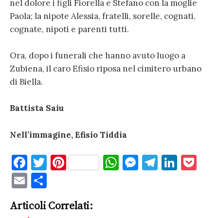
nel dolore i figli Fiorella e Stefano con la moglie
Paola; la nipote Alessia, fratelli, sorelle, cognati,
cognate, nipoti e parenti tutti.
Ora, dopo i funerali che hanno avuto luogo a
Zubiena, il caro Efisio riposa nel cimitero urbano
di Biella.
Battista Saiu
Nell’immagine, Efisio Tiddia
F
T
Pi
W
M
T
Li
P
a
w
nt
h
es
el
n
o
E
C
c
it
er
at
se
e
k
c
m
o
e
te
es
s
n
gr
e
k
Articoli Correlati:
ai
n