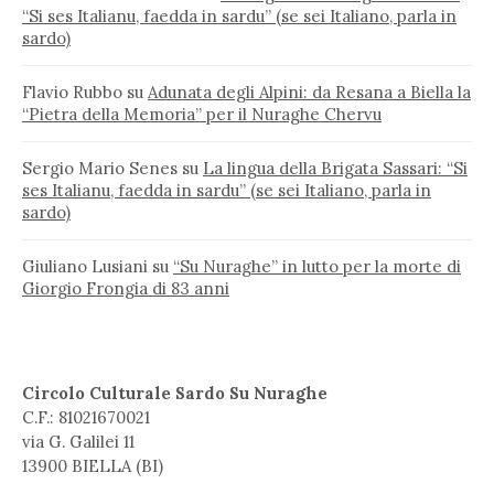
“Si ses Italianu, faedda in sardu” (se sei Italiano, parla in
sardo)
Flavio Rubbo
su
Adunata degli Alpini: da Resana a Biella la
“Pietra della Memoria” per il Nuraghe Chervu
Sergio Mario Senes
su
La lingua della Brigata Sassari: “Si
ses Italianu, faedda in sardu” (se sei Italiano, parla in
sardo)
Giuliano Lusiani
su
“Su Nuraghe” in lutto per la morte di
Giorgio Frongia di 83 anni
Circolo Culturale Sardo Su Nuraghe
C.F.: 81021670021
via G. Galilei 11
13900 BIELLA (BI)