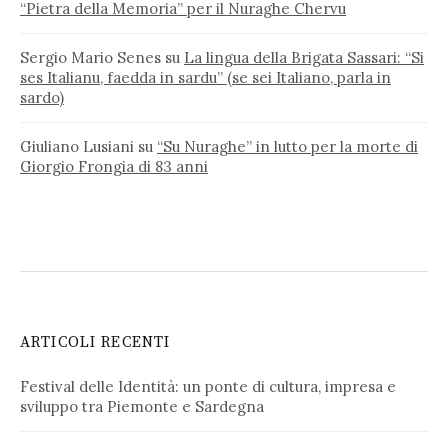
“Pietra della Memoria” per il Nuraghe Chervu
Sergio Mario Senes
su
La lingua della Brigata Sassari: “Si
ses Italianu, faedda in sardu” (se sei Italiano, parla in
sardo)
Giuliano Lusiani
su
“Su Nuraghe” in lutto per la morte di
Giorgio Frongia di 83 anni
ARTICOLI RECENTI
Festival delle Identità: un ponte di cultura, impresa e
sviluppo tra Piemonte e Sardegna