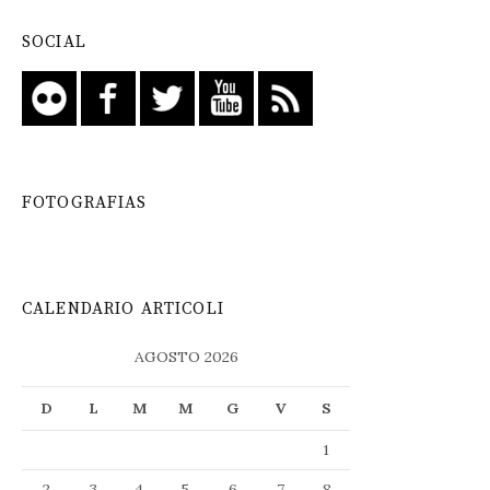
SOCIAL
FOTOGRAFIAS
CALENDARIO ARTICOLI
AGOSTO 2026
D
L
M
M
G
V
S
1
2
3
4
5
6
7
8